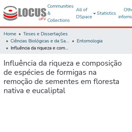
Communities
All of
Oth
&
Statistics
DSpace
inform
Collections
Home
Teses e Dissertações
Ciências Biológicas e da Saúde
Entomologia
Influência da riqueza e composição de espécies de formigas na remoção de sementes em floresta nativa e eucaliptal
Influência da riqueza e composição
de espécies de formigas na
remoção de sementes em floresta
nativa e eucaliptal