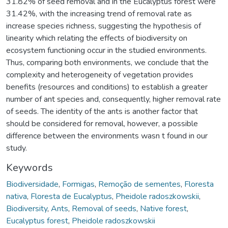
31.82% of seed removal and in the Eucalyptus forest were
31.42%, with the increasing trend of removal rate as
increase species richness, suggesting the hypothesis of
linearity which relating the effects of biodiversity on
ecosystem functioning occur in the studied environments.
Thus, comparing both environments, we conclude that the
complexity and heterogeneity of vegetation provides
benefits (resources and conditions) to establish a greater
number of ant species and, consequently, higher removal rate
of seeds. The identity of the ants is another factor that
should be considered for removal, however, a possible
difference between the environments wasn t found in our
study.
Keywords
Biodiversidade
,
Formigas
,
Remoção de sementes
,
Floresta
nativa
,
Floresta de Eucalyptus
,
Pheidole radoszkowskii
,
Biodiversity
,
Ants
,
Removal of seeds
,
Native forest
,
Eucalyptus forest
,
Pheidole radoszkowskii