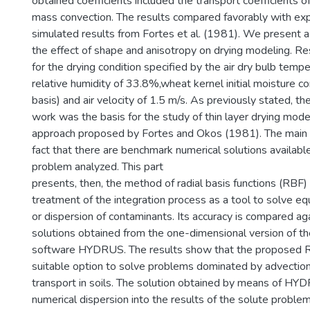
obtained coefficients included the transport coefficients of
mass convection. The results compared favorably with ex
simulated results from Fortes et al. (1981). We present a 
the effect of shape and anisotropy on drying modeling. Re
for the drying condition specified by the air dry bulb temp
relative humidity of 33.8%,wheat kernel initial moisture c
basis) and air velocity of 1.5 m/s. As previously stated, the 
work was the basis for the study of thin layer drying mod
approach proposed by Fortes and Okos (1981). The main 
fact that there are benchmark numerical solutions available
problem analyzed. This part
presents, then, the method of radial basis functions (RBF)
treatment of the integration process as a tool to solve eq
or dispersion of contaminants. Its accuracy is compared a
solutions obtained from the one-dimensional version of t
software HYDRUS. The results show that the proposed 
suitable option to solve problems dominated by advectio
transport in soils. The solution obtained by means of HY
numerical dispersion into the results of the solute proble