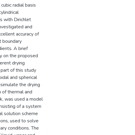
cubic radial basis
lindrical
s with Dirichlet
investigated and
cellent accuracy of
et boundary
ients. A brief
py on the proposed
ferent drying
part of this study
oidal and spherical
 simulate the drying
n of thermal and
rk, was used a model
nsisting of a system
cal solution scheme
tions, used to solve
ary conditions. The