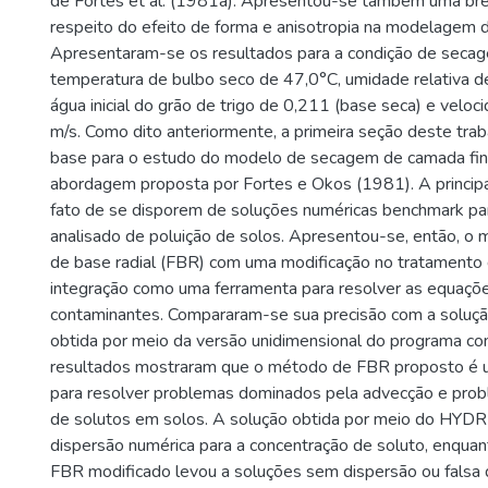
de Fortes et al. (1981a). Apresentou-se também uma bre
respeito do efeito de forma e anisotropia na modelagem
Apresentaram-se os resultados para a condição de secag
temperatura de bulbo seco de 47,0°C, umidade relativa d
água inicial do grão de trigo de 0,211 (base seca) e veloc
m/s. Como dito anteriormente, a primeira seção deste tra
base para o estudo do modelo de secagem de camada fin
abordagem proposta por Fortes e Okos (1981). A principa
fato de se disporem de soluções numéricas benchmark pa
analisado de poluição de solos. Apresentou-se, então, o
de base radial (FBR) com uma modificação no tratamento
integração como uma ferramenta para resolver as equaçõ
contaminantes. Compararam-se sua precisão com a soluçã
obtida por meio da versão unidimensional do programa 
resultados mostraram que o método de FBR proposto é
para resolver problemas dominados pela advecção e prob
de solutos em solos. A solução obtida por meio do HYD
dispersão numérica para a concentração de soluto, enqu
FBR modificado levou a soluções sem dispersão ou falsa