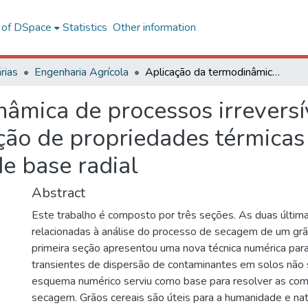
l of DSpace
Statistics
Other information
rias
Engenharia Agrícola
Aplicação da termodinâmica de processos irreversíveis à análise de secagem e determinação de propriedades térmicas de materiais porosos, por meio de funções de base radial
âmica de processos irreversív
ão de propriedades térmicas 
e base radial
Abstract
Este trabalho é composto por três seções. As duas últim
relacionadas à análise do processo de secagem de um grão
primeira seção apresentou uma nova técnica numérica par
transientes de dispersão de contaminantes em solos não 
esquema numérico serviu como base para resolver as co
secagem. Grãos cereais são úteis para a humanidade e na