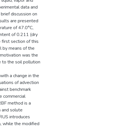
 liquid, vapor and
perimental data and
brief discussion on
sults are presented
erature of 47.0°C,
ontent of 0.211 (dry
first section of this
el by means of the
motivation was the
 to the soil pollution
 with a change in the
uations of advection
gainst benchmark
he commercial
RBF method is a
n and solute
DRUS introduces
m, while the modified