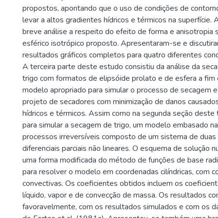
propostos, apontando que o uso de condições de contorno
levar a altos gradientes hídricos e térmicos na superfície
breve análise a respeito do efeito de forma e anisotropia
esférico isotrópico proposto. Apresentaram-se e discutir
resultados gráficos completos para quatro diferentes co
A terceira parte deste estudo consistiu da análise da se
trigo com formatos de elipsóide prolato e de esfera a fim 
modelo apropriado para simular o processo de secagem e 
projeto de secadores com minimização de danos causados
hídricos e térmicos. Assim como na segunda seção deste tr
para simular a secagem de trigo, um modelo embasado n
processos irreversíveis composto de um sistema de duas
diferenciais parciais não lineares. O esquema de solução n
uma forma modificada do método de funções de base radial
para resolver o modelo em coordenadas cilíndricas, com c
convectivas. Os coeficientes obtidos incluem os coeficien
líquido, vapor e de convecção de massa. Os resultados c
favoravelmente, com os resultados simulados e com os d