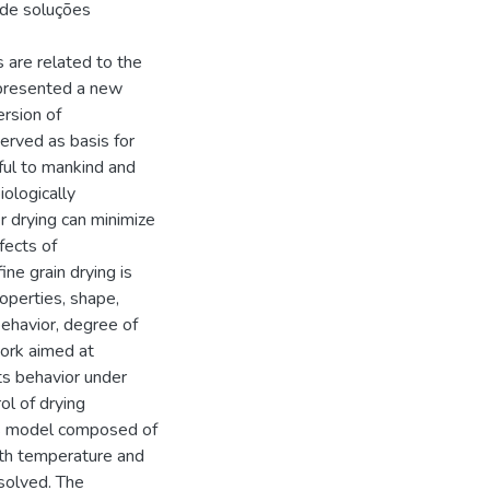
 de soluções
s are related to the
n presented a new
ersion of
erved as basis for
ful to mankind and
iologically
r drying can minimize
fects of
ne grain drying is
operties, shape,
ehavior, degree of
work aimed at
ts behavior under
ol of drying
ics model composed of
with temperature and
solved. The