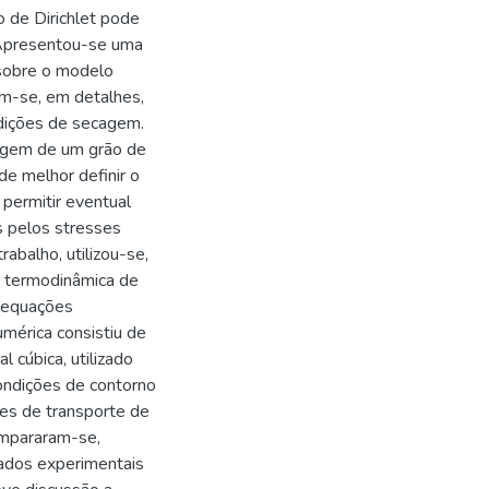
 de Dirichlet pode
. Apresentou-se uma
 sobre o modelo
am-se, em detalhes,
ndições de secagem.
cagem de um grão de
de melhor definir o
permitir eventual
 pelos stresses
abalho, utilizou-se,
a termodinâmica de
 equações
umérica consistiu de
 cúbica, utilizado
ondições de contorno
tes de transporte de
ompararam-se,
ados experimentais