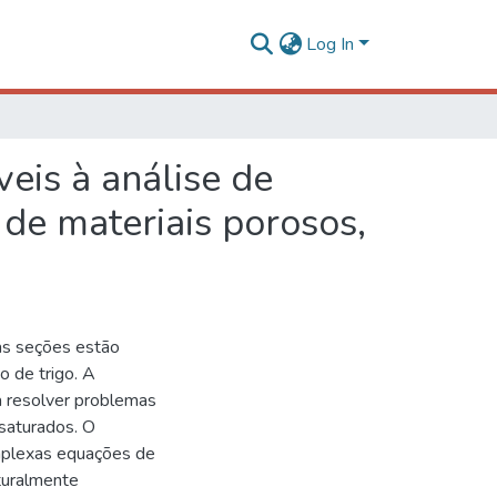
Log In
eis à análise de
de materiais porosos,
as seções estão
 de trigo. A
a resolver problemas
saturados. O
mplexas equações de
turalmente