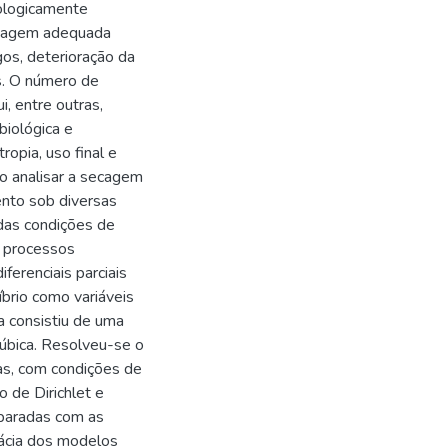
iologicamente
ecagem adequada
gos, deterioração da
s. O número de
, entre outras,
biológica e
opia, uso final e
o analisar a secagem
ento sob diversas
 das condições de
 processos
ferenciais parciais
íbrio como variáveis
a consistiu de uma
úbica. Resolveu-se o
as, com condições de
 de Dirichlet e
paradas com as
rácia dos modelos