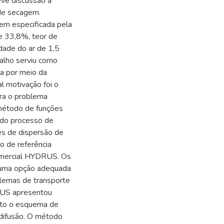
ve discussão a
 de secagem.
em especificada pela
e 33,8%, teor de
idade do ar de 1,5
balho serviu como
a por meio da
l motivação foi o
ra o problema
 método de funções
 do processo de
es de dispersão de
o de referência
comercial HYDRUS. Os
 uma opção adequada
lemas de transporte
RUS apresentou
anto o esquema de
 difusão. O método