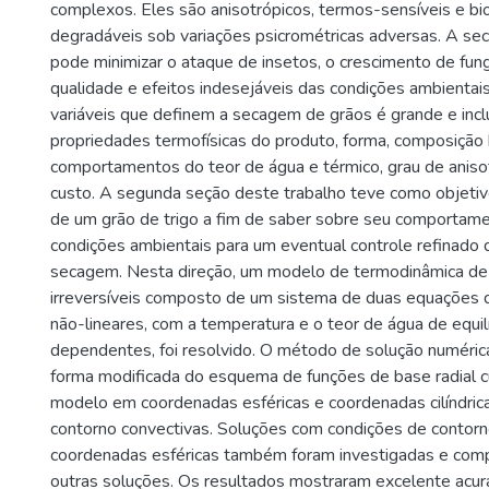
complexos. Eles são anisotrópicos, termos-sensíveis e b
degradáveis sob variações psicrométricas adversas. A s
pode minimizar o ataque de insetos, o crescimento de fun
qualidade e efeitos indesejáveis das condições ambientai
variáveis que definem a secagem de grãos é grande e inclui
propriedades termofísicas do produto, forma, composição 
comportamentos do teor de água e térmico, grau de anisotr
custo. A segunda seção deste trabalho teve como objetiv
de um grão de trigo a fim de saber sobre seu comportam
condições ambientais para um eventual controle refinado
secagem. Nesta direção, um modelo de termodinâmica de
irreversíveis composto de um sistema de duas equações di
não-lineares, com a temperatura e o teor de água de equil
dependentes, foi resolvido. O método de solução numéric
forma modificada do esquema de funções de base radial c
modelo em coordenadas esféricas e coordenadas cilíndric
contorno convectivas. Soluções com condições de contorno
coordenadas esféricas também foram investigadas e com
outras soluções. Os resultados mostraram excelente acu