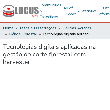
Communities
All of
Oth
&
Statistics
DSpace
inform
Collections
Home
Teses e Dissertações
Ciências Agrárias
Ciência Florestal
Tecnologias digitais aplicadas na gestão do corte florestal com harvester
Tecnologias digitais aplicadas na
gestão do corte florestal com
harvester