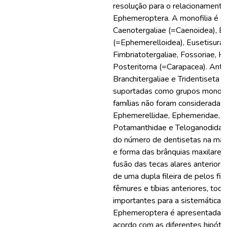
resolução para o relacionament
Ephemeroptera. A monofilia é s
Caenotergaliae (=Caenoidea), 
(=Ephemerelloidea), Eusetisura,
Fimbriatotergaliae, Fossoriae, 
Posteritorna (=Carapacea). Anter
Branchitergaliae e Tridentiseta 
suportadas como grupos monofil
famílias não foram consideradas 
Ephemerellidae, Ephemeridae, 
Potamanthidae e Teloganodidae
do número de dentisetas na maxi
e forma das brânquias maxilares,
fusão das tecas alares anteriore
de uma dupla fileira de pelos fil
fêmures e tíbias anteriores, tod
importantes para a sistemática 
Ephemeroptera é apresentada e 
acordo com as diferentes hipót