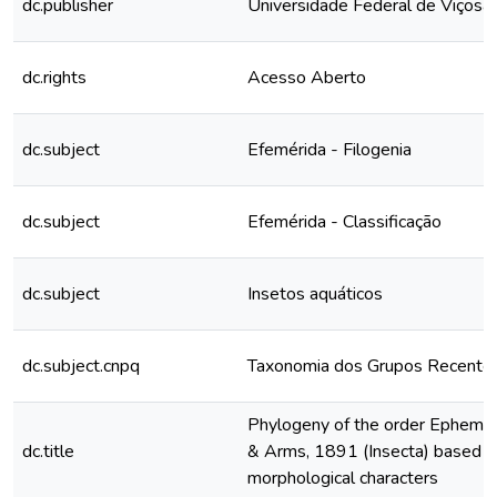
dc.publisher
Universidade Federal de Viçosa
dc.rights
Acesso Aberto
dc.subject
Efemérida - Filogenia
dc.subject
Efemérida - Classificação
dc.subject
Insetos aquáticos
dc.subject.cnpq
Taxonomia dos Grupos Recente
Phylogeny of the order Epheme
dc.title
& Arms, 1891 (Insecta) based o
morphological characters