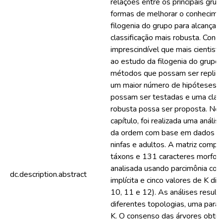
relações entre os principais gru
formas de melhorar o conhecime
filogenia do grupo para alcançar
classificação mais robusta. Conc
imprescindível que mais cientis
ao estudo da filogenia do grup
métodos que possam ser replic
um maior número de hipóteses f
possam ser testadas e uma class
robusta possa ser proposta. No
capítulo, foi realizada uma anális
da ordem com base em dados m
ninfas e adultos. A matriz comp
táxons e 131 caracteres morfoló
analisada usando parcimônia c
dc.description.abstract
implícita e cinco valores de K dif
10, 11 e 12). As análises resul
diferentes topologias, uma para 
K. O consenso das árvores obti