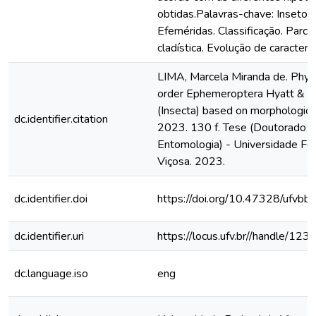
obtidas.Palavras-chave: Insetos 
Efeméridas. Classificação. Parci
cladística. Evolução de caractere
LIMA, Marcela Miranda de. Phyl
order Ephemeroptera Hyatt & 
(Insecta) based on morphological
dc.identifier.citation
2023. 130 f. Tese (Doutorado 
Entomologia) - Universidade Fed
Viçosa. 2023.
dc.identifier.doi
https://doi.org/10.47328/ufvbb
dc.identifier.uri
https://locus.ufv.br//handle/
dc.language.iso
eng