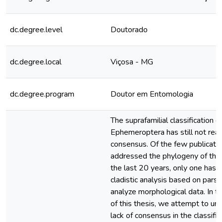
dc.degree.level
Doutorado
dc.degree.local
Viçosa - MG
dc.degree.program
Doutor em Entomologia
The suprafamilial classification o
Ephemeroptera has still not rea
consensus. Of the few publicati
addressed the phylogeny of the e
the last 20 years, only one has 
cladistic analysis based on pars
analyze morphological data. In th
of this thesis, we attempt to un
lack of consensus in the classific