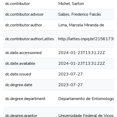
dc.contributor
Michel, Sartori
dc.contributor.advisor
Salles, Frederico Falcão
dc.contributor.author
Lima, Marcela Miranda de
dc.contributor.authorLattes
http://lattes.cnpq.br/215617
dc.date.accessioned
2024-01-23T13:31:22Z
dc.date.available
2024-01-23T13:31:22Z
dc.date.issued
2023-07-27
dc.degree.date
2023-07-27
dc.degree.department
Departamento de Entomologia
dc.degree.grantor
Universidade Federal de Viçosa