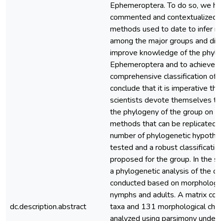
Ephemeroptera. To do so, we ha
commented and contextualized r
methods used to date to infer re
among the major groups and dis
improve knowledge of the phylo
Ephemeroptera and to achieve 
comprehensive classification of
conclude that it is imperative th
scientists devote themselves to
the phylogeny of the group on th
methods that can be replicated s
number of phylogenetic hypothe
tested and a robust classificatio
proposed for the group. In the s
a phylogenetic analysis of the o
conducted based on morphologic
nymphs and adults. A matrix con
dc.description.abstract
taxa and 131 morphological cha
analyzed using parsimony under 