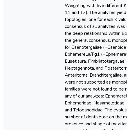
Weighting with five different K v
11 and 12). The analyzes yielded
topologies, one for each K value
consensus of all analyzes was u
the deep relationship within Ep
the general consensus, monophy
for Caenotergaliae (=Caenoidea)
Ephemerella/Fg1 (=Ephemerello
Eusetisura, Fimbriatotergaliae, F
Heptagennota, and Posteritorna
Anteritorna, Branchitergaliae, an
were not supported as monophyl
families were not found to be mo
any of our analyzes: Ephemerelli
Ephemeridae, Nesameletidae, P
and Teloganodidae. The evolutio
number of dentisetae on the maxi
presence and shape of maxillary g