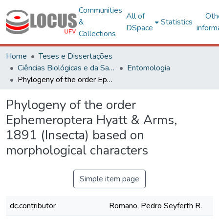
Communities
All of
Oth
&
Statistics
DSpace
inform
Collections
Home
Teses e Dissertações
Ciências Biológicas e da Saúde
Entomologia
Phylogeny of the order Ephemeroptera Hyatt & Arms, 1891 (Insecta) based on morphological characters
Phylogeny of the order
Ephemeroptera Hyatt & Arms,
1891 (Insecta) based on
morphological characters
Simple item page
dc.contributor
Romano, Pedro Seyferth R.