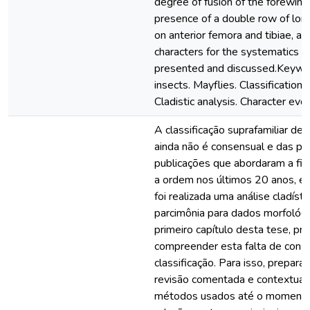
degree of fusion of the forewing
presence of a double row of long 
on anterior femora and tibiae, al
characters for the systematics of
presented and discussed.Keywo
insects. Mayflies. Classification.
Cladistic analysis. Character evol
A classificação suprafamiliar d
ainda não é consensual e das po
publicações que abordaram a fil
a ordem nos últimos 20 anos, 
foi realizada uma análise cladís
parcimônia para dados morfológ
primeiro capítulo desta tese, p
compreender esta falta de cons
classificação. Para isso, prepar
revisão comentada e contextual
métodos usados até o momento p