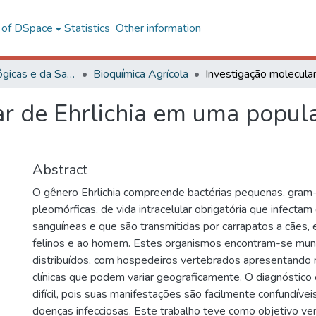
l of DSpace
Statistics
Other information
Ciências Biológicas e da Saúde
Bioquímica Agrícola
ar de Ehrlichia em uma popul
Abstract
O gênero Ehrlichia compreende bactérias pequenas, gram-
pleomórficas, de vida intracelular obrigatória que infectam
sanguíneas e que são transmitidas por carrapatos a cães, 
felinos e ao homem. Estes organismos encontram-se mu
distribuídos, com hospedeiros vertebrados apresentando
clínicas que podem variar geograficamente. O diagnóstico c
difícil, pois suas manifestações são facilmente confundíve
doenças infecciosas. Este trabalho teve como objetivo verif