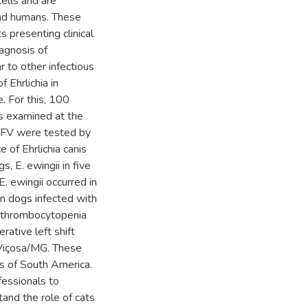
cells and are
 and humans. These
 presenting clinical
iagnosis of
ar to other infectious
 Ehrlichia in
. For this, 100
s examined at the
/UFV were tested by
 of Ehrlichia canis
s, E. ewingii in five
E. ewingii occurred in
n dogs infected with
 thrombocytopenia
ative left shift
 Viçosa/MG. These
ats of South America.
fessionals to
tand the role of cats