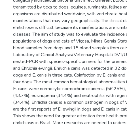
obligatory intracellular bacteria that infect different blood 
transmitted by ticks to dogs, equines, ruminants, felines
organisms are distributed worldwide, with vertebrate hosts
manifestations that may vary geographically. The clinical d
ehrlichiose is difficult, because its manifestations are simil
diseases. The aim of study was to evaluate the incidence of
populations of dogs and cats of Viçosa, Minas Gerais State
blood samples from dogs and 15 blood samples from cat
Laboratory of Clinical Analysis/Veterinary Hospital/DVT
nested-PCR with species-specific primers for the presence
and Ehrlichia ewingii. Ehrlichia canis was detected in 32 dog
dogs and E. canis in three cats. Coinfection by E. canis and 
four dogs. The most comnon hematological abnormalities i
E. canis were normocytic normochromic anemia (56.25%),
(43.7%), eosinopenia (34.4%) and neutrophilia with regener
(34.4%). Ehrlichia canis is a common pathogen in dogs of
are the first reports of E. ewingii in dogs and E. canis in c
This shows the need for greater attention from health pro
ehrlichiosis in Brazil. More researchs are needed to unders