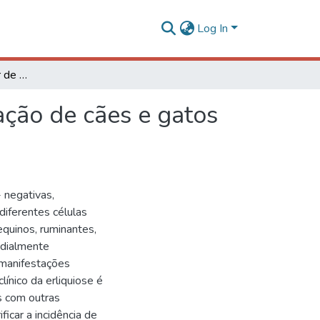
Log In
Investigação molecular de Ehrlichia em uma população de cães e gatos em Viçosa/MG
ação de cães e gatos
 negativas,
 diferentes células
equinos, ruminantes,
ndialmente
 manifestações
línico da erliquiose é
is com outras
icar a incidência de