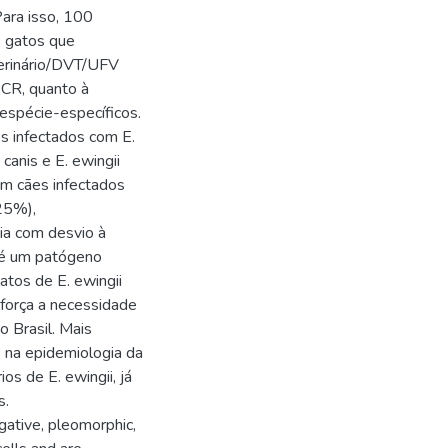
ara isso, 100
 gatos que
terinário/DVT/UFV
PCR, quanto à
 espécie-específicos.
s infectados com E.
 canis e E. ewingii
em cães infectados
25%),
ia com desvio à
s é um patógeno
tos de E. ewingii
eforça a necessidade
o Brasil. Mais
 na epidemiologia da
os de E. ewingii, já
s.
gative, pleomorphic,