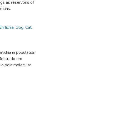
gs as reservoirs of
humans.
Ehrlichia
,
Dog
,
Cat
,
lichia in population
(Mestrado em
Biologia molecular