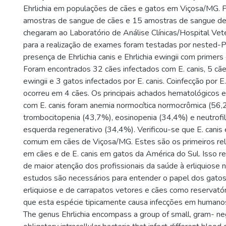
Ehrlichia em populações de cães e gatos em Viçosa/MG. P
amostras de sangue de cães e 15 amostras de sangue de
chegaram ao Laboratório de Análise Clínicas/Hospital Ve
para a realização de exames foram testadas por nested-
presença de Ehrlichia canis e Ehrlichia ewingii com primers
Foram encontrados 32 cães infectados com E. canis, 5 cãe
ewingii e 3 gatos infectados por E. canis. Coinfecção por E.
ocorreu em 4 cães. Os principais achados hematológicos 
com E. canis foram anemia normocítica normocrômica (56,
trombocitopenia (43,7%), eosinopenia (34,4%) e neutrofil
esquerda regenerativo (34,4%). Verificou-se que E. cani
comum em cães de Viçosa/MG. Estes são os primeiros rela
em cães e de E. canis em gatos da América do Sul. Isso r
de maior atenção dos profissionais da saúde à erliquiose n
estudos são necessários para entender o papel dos gatos
erliquiose e de carrapatos vetores e cães como reservatóri
que esta espécie tipicamente causa infecções em humano
The genus Ehrlichia encompass a group of small, gram- ne