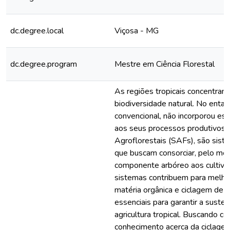
dc.degree.local
Viçosa - MG
dc.degree.program
Mestre em Ciência Florestal
As regiões tropicais concentram
biodiversidade natural. No entant
convencional, não incorporou es
aos seus processos produtivos.
Agroflorestais (SAFs), são sist
que buscam consorciar, pelo me
componente arbóreo aos cultivos
sistemas contribuem para melho
matéria orgânica e ciclagem de n
essenciais para garantir a susten
agricultura tropical. Buscando con
conhecimento acerca da ciclagem