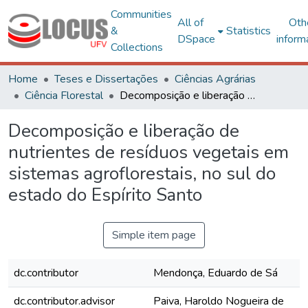
Communities
All of
Oth
&
Statistics
DSpace
inform
Collections
Home
Teses e Dissertações
Ciências Agrárias
Ciência Florestal
Decomposição e liberação de nutrientes de resíduos vegetais em sistemas agroflorestais, no sul do estado do Espírito Santo
Decomposição e liberação de
nutrientes de resíduos vegetais em
sistemas agroflorestais, no sul do
estado do Espírito Santo
Simple item page
dc.contributor
Mendonça, Eduardo de Sá
dc.contributor.advisor
Paiva, Haroldo Nogueira de