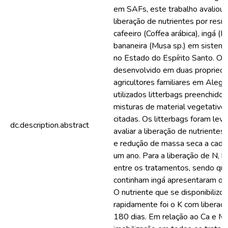
em SAFs, este trabalho avaliou
liberação de nutrientes por resí
cafeeiro (Coffea arábica), ingá (In
bananeira (Musa sp.) em sistema
no Estado do Espírito Santo. O e
desenvolvido em duas proprieda
agricultores familiares em Aleg
utilizados litterbags preenchido
misturas de material vegetativo
citadas. Os litterbags foram le
dc.description.abstract
avaliar a liberação de nutrientes 
e redução de massa seca a cada
um ano. Para a liberação de N, h
entre os tratamentos, sendo qu
continham ingá apresentaram os
O nutriente que se disponibilizo
rapidamente foi o K com liberaçã
180 dias. Em relação ao Ca e Mg