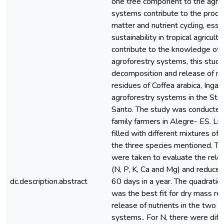
one tree component to the agricu
systems contribute to the produc
matter and nutrient cycling, esse
sustainability in tropical agricult
contribute to the knowledge of nu
agroforestry systems, this stud
decomposition and release of nut
residues of Coffea arabica, Inga 
agroforestry systems in the Stat
Santo. The study was conducted
family farmers in Alegre- ES. L
filled with different mixtures of 
the three species mentioned. The
were taken to evaluate the relea
(N, P, K, Ca and Mg) and reduce
dc.description.abstract
60 days in a year. The quadratic
was the best fit for dry mass re
release of nutrients in the two a
systems.. For N, there were dif