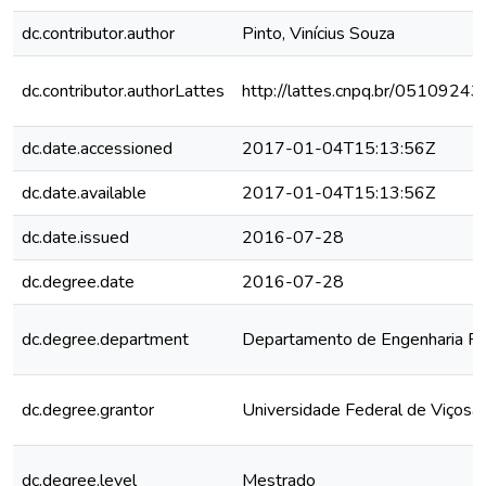
dc.contributor.author
Pinto, Vinícius Souza
dc.contributor.authorLattes
http://lattes.cnpq.br/051092
dc.date.accessioned
2017-01-04T15:13:56Z
dc.date.available
2017-01-04T15:13:56Z
dc.date.issued
2016-07-28
dc.degree.date
2016-07-28
dc.degree.department
Departamento de Engenharia Flo
dc.degree.grantor
Universidade Federal de Viçosa
dc.degree.level
Mestrado