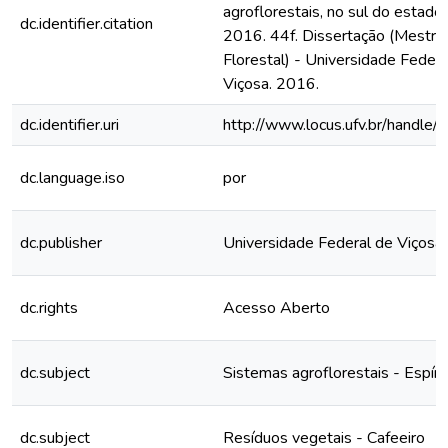
agroflorestais, no sul do estado 
dc.identifier.citation
2016. 44f. Dissertação (Mestra
Florestal) - Universidade Federa
Viçosa. 2016.
dc.identifier.uri
http://www.locus.ufv.br/hand
dc.language.iso
por
dc.publisher
Universidade Federal de Viçosa
dc.rights
Acesso Aberto
dc.subject
Sistemas agroflorestais - Espíri
dc.subject
Resíduos vegetais - Cafeeiro