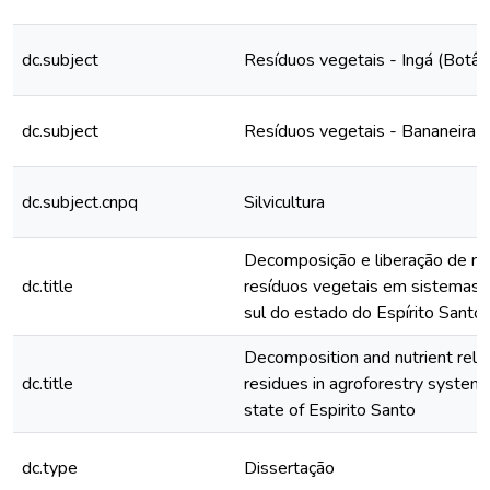
dc.subject
Resíduos vegetais - Ingá (Botân
dc.subject
Resíduos vegetais - Bananeira
dc.subject.cnpq
Silvicultura
Decomposição e liberação de nu
dc.title
resíduos vegetais em sistemas a
sul do estado do Espírito Santo
Decomposition and nutrient rele
dc.title
residues in agroforestry systems
state of Espirito Santo
dc.type
Dissertação