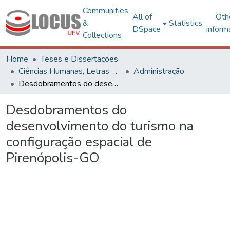
Communities
All of
Oth
&
Statistics
DSpace
inform
Collections
Home
Teses e Dissertações
Ciências Humanas, Letras e Artes
Administração
Desdobramentos do desenvolvimento do turismo na configuração espacial de Pirenópolis-GO
Desdobramentos do
desenvolvimento do turismo na
configuração espacial de
Pirenópolis-GO