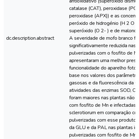
antioxidativo (superóxido dismu
catalase (CAT), peroxidase (PO
peroxidase (APX)) e as concent
peróxido de hidrogénio (H 2 O 2 
superóxido (O 2- ) e de malond
dc.description.abstract
A severidade de mofo branco fo
significativamente reduzida nas 
pulverizadas com o fosfito de Mn
apresentaram uma melhor prese
funcionalidade do aparelho foto
base nos valores dos parâmetro
gasosas e da fluorescência da Ch
atividades das enzimas SOD, C
foram maiores nas plantas não p
com fosfito de Mn e infectadas p
sclerotiorum em comparação com
pulverizadas com esse produto. 
da GLU e da PAL nas plantas in
pulverizadas com fosfito de Mn