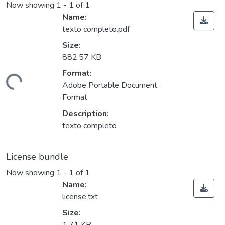
Now showing
1 - 1 of 1
Name:
texto completo.pdf
Size:
882.57 KB
ading...
Format:
Adobe Portable Document
Format
Description:
texto completo
License bundle
Now showing
1 - 1 of 1
Name:
license.txt
Size: