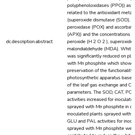
polyphenoloxidases (PPO)) as w
related to the antioxidant meta
(superoxide dismutase (SOD), ca
peroxidase (POX) and ascorbate
(APX)) and the concentrations o
dc.description.abstract
peroxide (H 2 O 2 ), superoxide 
malondialdehyde (MDA). White 
was significantly reduced on pla
with Mn phosphite which showed
preservation of the functionality 
photosynthetic apparatus based
of the leaf gas exchange and Chl
parameters. The SOD, CAT, PO
activities increased for inoculat
sprayed with Mn phosphite in c
inoculated plants sprayed with t
GLU and PAL activities for inocu
sprayed with Mn phosphite were