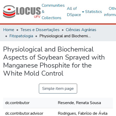
Communities
All of
Oth
&
Statistics
DSpace
inform
Collections
Home
Teses e Dissertações
Ciências Agrárias
Fitopatologia
Physiological and Biochemical Aspects of Soybean Sprayed with Manganese Phosphite for the White Mold Control
Physiological and Biochemical
Aspects of Soybean Sprayed with
Manganese Phosphite for the
White Mold Control
Simple item page
dc.contributor
Resende, Renata Sousa
dc.contributor.advisor
Rodrigues, Fabrício de Ávila