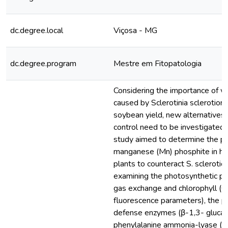
dc.degree.local
Viçosa - MG
dc.degree.program
Mestre em Fitopatologia
Considering the importance of w
caused by Sclerotinia sclerotior
soybean yield, new alternatives 
control need to be investigated.
study aimed to determine the po
manganese (Mn) phosphite in he
plants to counteract S. scleroti
examining the photosynthetic pe
gas exchange and chlorophyll (Ch
fluorescence parameters), the pa
defense enzymes (β-1,3- gluca
phenylalanine ammonia-lyase (