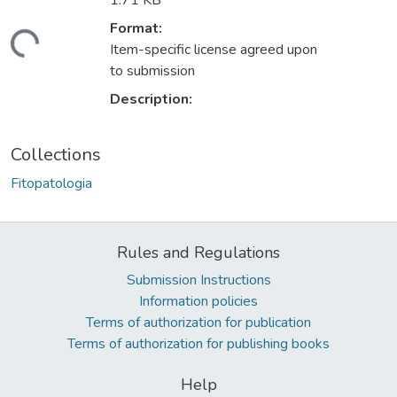
1.71 KB
ading...
Format:
Item-specific license agreed upon
to submission
Description:
Collections
Fitopatologia
Rules and Regulations
Submission Instructions
Information policies
Terms of authorization for publication
Terms of authorization for publishing books
Help