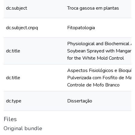
dc.subject
Troca gasosa em plantas
dc.subject.cnpq
Fitopatologia
Physiological and Biochemical A
dc.title
Soybean Sprayed with Mangane
for the White Mold Control
Aspectos Fisiológicos e Bioquím
dc.title
Pulverizada com Fosfito de Man
Controle de Mofo Branco
dc.type
Dissertação
Files
Original bundle