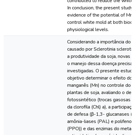
contributed to reduce the white 
In conclusion, the present study 
evidence of the potential of Mn 
control white mold at both bioc
physiological levels.
Considerando a importância do m
causado por Sclerotinia scleroti
a produtividade da soja, novas a
o manejo dessa doença precisa
investigadas. O presente estud
objetivo determinar o efeito do 
manganês (Mn) no controle do 
plantas de soja, avaliando o d
fotossintético (trocas gasosas e
da clorofila (Chl) a), a participa
de defesa (β-1,3- glucanases (Glu
amônia-liases (PAL) e polifenol
(PPO)) e das enzimas do metab