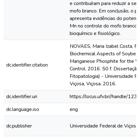
e contribuíram para reduzir a se
mofo branco. Em conclusão, o p
apresenta evidências do potencia
Mn no controle do mofo branco n
bioquímico e fisiológico.
NOVAES, Maria Izabel Costa. Ph
Biochemical Aspects of Soybea
Manganese Phosphite for the W
dc.identifier.citation
Control. 2016. 50 f. Dissertaçã
Fitopatologia) - Universidade F
Viçosa, Viçosa. 2016.
dc.identifier.uri
https://locus.ufv.br//handle/
dc.language.iso
eng
dc.publisher
Universidade Federal de Viçosa