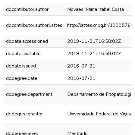
dc.contributor.author
Novaes, Maria Izabel Costa
dc.contributor.authorLattes
http://lattes.cnpq.br/199987
dc.date.accessioned
2019-11-21T16:58:02Z
dc.date.available
2019-11-21T16:58:02Z
dc.date.issued
2016-07-21
dc.degree.date
2016-07-21
dc.degree.department
Departamento de Fitopatologia
dc.degree.grantor
Universidade Federal de Viçosa
dc.degree.level
Mestrado