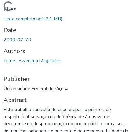
ading...
Files
texto completo.pdf
(2.1 MB)
Date
2003-02-26
Authors
Torres, Ewertton Magalhães
Publisher
Universidade Federal de Viçosa
Abstract
Este trabalho consistiu de duas etapas: a primeira diz
respeito à observação da deficiência de áreas verdes,
decorrente da despreocupação do poder público com a sua
distribuição, sabendo-se que esta é de responsa- bilidade da