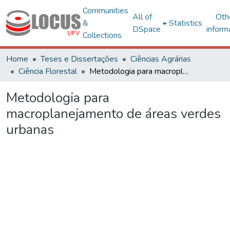
Communities
All of
Oth
&
Statistics
DSpace
inform
Collections
Home
Teses e Dissertações
Ciências Agrárias
Ciência Florestal
Metodologia para macroplanejamento de áreas verdes urbanas
Metodologia para
macroplanejamento de áreas verdes
urbanas