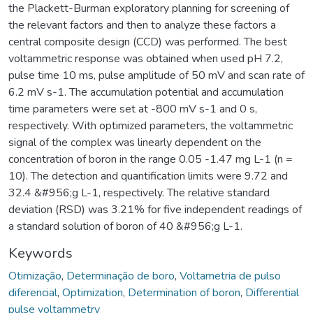
the Plackett-Burman exploratory planning for screening of
the relevant factors and then to analyze these factors a
central composite design (CCD) was performed. The best
voltammetric response was obtained when used pH 7.2,
pulse time 10 ms, pulse amplitude of 50 mV and scan rate of
6.2 mV s-1. The accumulation potential and accumulation
time parameters were set at -800 mV s-1 and 0 s,
respectively. With optimized parameters, the voltammetric
signal of the complex was linearly dependent on the
concentration of boron in the range 0.05 -1.47 mg L-1 (n =
10). The detection and quantification limits were 9.72 and
32.4 &#956;g L-1, respectively. The relative standard
deviation (RSD) was 3.21% for five independent readings of
a standard solution of boron of 40 &#956;g L-1.
Keywords
Otimização
,
Determinação de boro
,
Voltametria de pulso
diferencial
,
Optimization
,
Determination of boron
,
Differential
pulse voltammetry