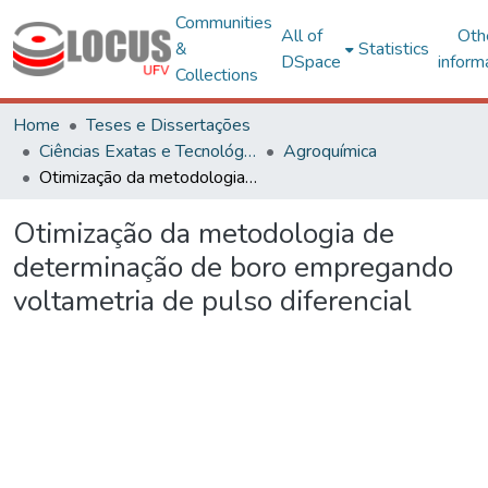
Communities
All of
Oth
&
Statistics
DSpace
inform
Collections
Home
Teses e Dissertações
Ciências Exatas e Tecnológicas
Agroquímica
Otimização da metodologia de determinação de boro empregando voltametria de pulso diferencial
Otimização da metodologia de
determinação de boro empregando
voltametria de pulso diferencial