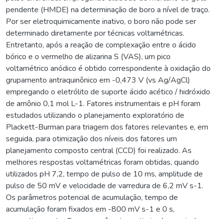
pendente (HMDE) na determinação de boro a nível de traço.
Por ser eletroquimicamente inativo, o boro não pode ser
determinado diretamente por técnicas voltamétricas.
Entretanto, após a reação de complexação entre o ácido
bórico e o vermelho de alizarina S (VAS), um pico
voltamétrico anódico é obtido correspondente à oxidação do
grupamento antraquinônico em -0,473 V (vs Ag/AgCl)
empregando o eletrólito de suporte ácido acético / hidróxido
de amônio 0,1 mol L-1. Fatores instrumentais e pH foram
estudados utilizando o planejamento exploratório de
Plackett-Burman para triagem dos fatores relevantes e, em
seguida, para otimização dos níveis dos fatores um
planejamento composto central (CCD) foi realizado. As
melhores respostas voltamétricas foram obtidas, quando
utilizados pH 7,2, tempo de pulso de 10 ms, amplitude de
pulso de 50 mV e velocidade de varredura de 6,2 mV s-1.
Os parâmetros potencial de acumulação, tempo de
acumulação foram fixados em -800 mV s-1 e 0 s,