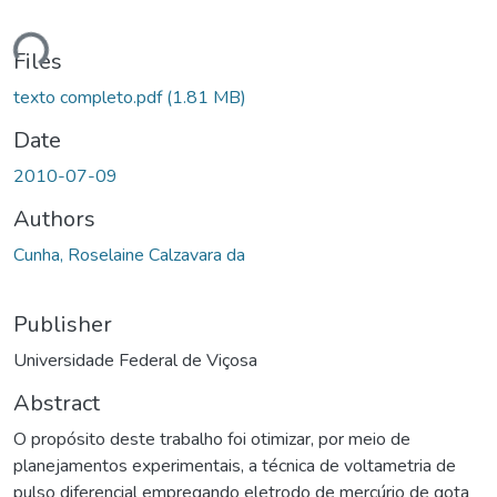
ding...
Files
texto completo.pdf
(1.81 MB)
Date
2010-07-09
Authors
Cunha, Roselaine Calzavara da
Publisher
Universidade Federal de Viçosa
Abstract
O propósito deste trabalho foi otimizar, por meio de
planejamentos experimentais, a técnica de voltametria de
pulso diferencial empregando eletrodo de mercúrio de gota