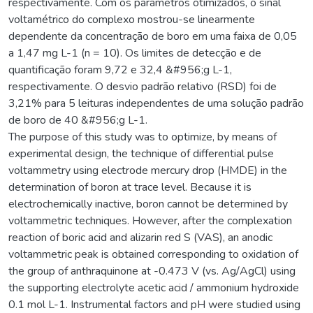
respectivamente. Com os parâmetros otimizados, o sinal
voltamétrico do complexo mostrou-se linearmente
dependente da concentração de boro em uma faixa de 0,05
a 1,47 mg L-1 (n = 10). Os limites de detecção e de
quantificação foram 9,72 e 32,4 &#956;g L-1,
respectivamente. O desvio padrão relativo (RSD) foi de
3,21% para 5 leituras independentes de uma solução padrão
de boro de 40 &#956;g L-1.
The purpose of this study was to optimize, by means of
experimental design, the technique of differential pulse
voltammetry using electrode mercury drop (HMDE) in the
determination of boron at trace level. Because it is
electrochemically inactive, boron cannot be determined by
voltammetric techniques. However, after the complexation
reaction of boric acid and alizarin red S (VAS), an anodic
voltammetric peak is obtained corresponding to oxidation of
the group of anthraquinone at -0.473 V (vs. Ag/AgCl) using
the supporting electrolyte acetic acid / ammonium hydroxide
0.1 mol L-1. Instrumental factors and pH were studied using