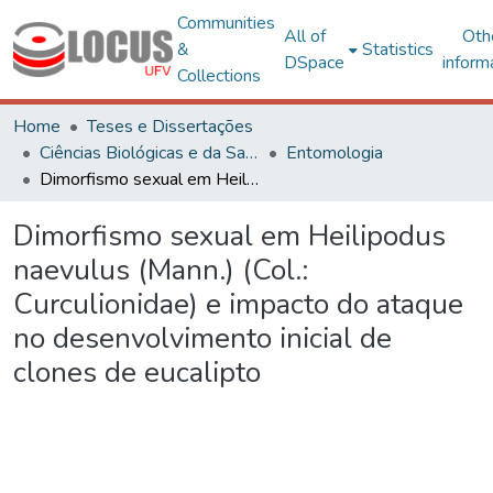
Communities
All of
Oth
&
Statistics
DSpace
inform
Collections
Home
Teses e Dissertações
Ciências Biológicas e da Saúde
Entomologia
Dimorfismo sexual em Heilipodus naevulus (Mann.) (Col.: Curculionidae) e impacto do ataque no desenvolvimento inicial de clones de eucalipto
Dimorfismo sexual em Heilipodus
naevulus (Mann.) (Col.:
Curculionidae) e impacto do ataque
no desenvolvimento inicial de
clones de eucalipto