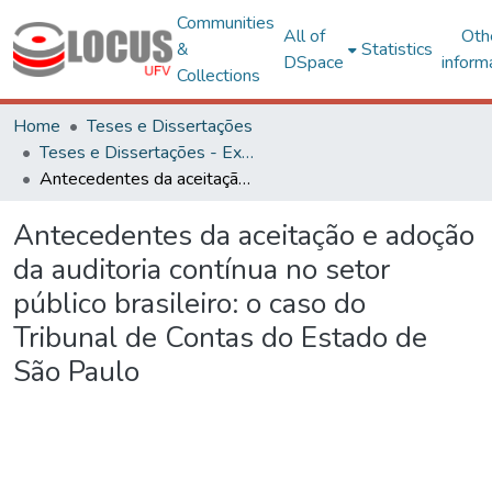
Communities
All of
Oth
&
Statistics
DSpace
inform
Collections
Home
Teses e Dissertações
Teses e Dissertações - Externas
Antecedentes da aceitação e adoção da auditoria contínua no setor público brasileiro: o caso do Tribunal de Contas do Estado de São Paulo
Antecedentes da aceitação e adoção
da auditoria contínua no setor
público brasileiro: o caso do
Tribunal de Contas do Estado de
São Paulo