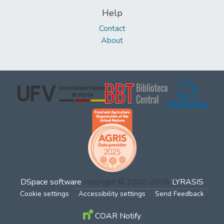
Help
Contact
About
DSpace software
copyright © 2002-2026
LYRASIS
Cookie settings
Accessibility settings
Send Feedback
COAR Notify