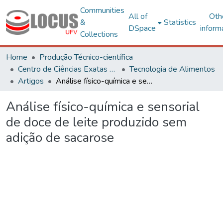
Communities
All of
Oth
&
Statistics
DSpace
inform
Collections
Home
Produção Técnico-científica
Centro de Ciências Exatas e Tecnológicas
Tecnologia de Alimentos
Artigos
Análise físico-química e sensorial de doce de leite produzido sem adição de sacarose
Análise físico-química e sensorial
de doce de leite produzido sem
adição de sacarose