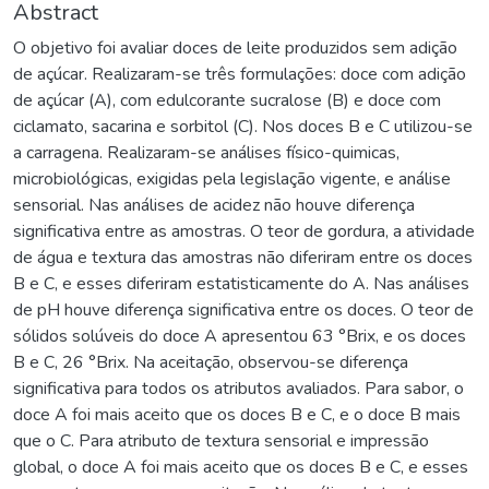
Abstract
O objetivo foi avaliar doces de leite produzidos sem adição
de açúcar. Realizaram-se três formulações: doce com adição
de açúcar (A), com edulcorante sucralose (B) e doce com
ciclamato, sacarina e sorbitol (C). Nos doces B e C utilizou-se
a carragena. Realizaram-se análises físico-quimicas,
microbiológicas, exigidas pela legislação vigente, e análise
sensorial. Nas análises de acidez não houve diferença
significativa entre as amostras. O teor de gordura, a atividade
de água e textura das amostras não diferiram entre os doces
B e C, e esses diferiram estatisticamente do A. Nas análises
de pH houve diferença significativa entre os doces. O teor de
sólidos solúveis do doce A apresentou 63 °Brix, e os doces
B e C, 26 °Brix. Na aceitação, observou-se diferença
significativa para todos os atributos avaliados. Para sabor, o
doce A foi mais aceito que os doces B e C, e o doce B mais
que o C. Para atributo de textura sensorial e impressão
global, o doce A foi mais aceito que os doces B e C, e esses