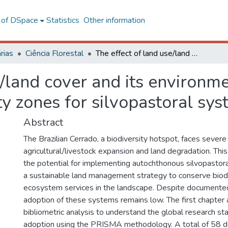
l of DSpace
Statistics
Other information
rias
Ciência Florestal
The effect of land use/land cover and its environmental attributes on the classification of priority zones for silvopastoral system adoption
/land cover and its environme
rity zones for silvopastoral s
Abstract
The Brazilian Cerrado, a biodiversity hotspot, faces severe
agricultural/livestock expansion and land degradation. Thi
the potential for implementing autochthonous silvopastor
a sustainable land management strategy to conserve biod
ecosystem services in the landscape. Despite documented
adoption of these systems remains low. The first chapter
bibliometric analysis to understand the global research st
adoption using the PRISMA methodology. A total of 58