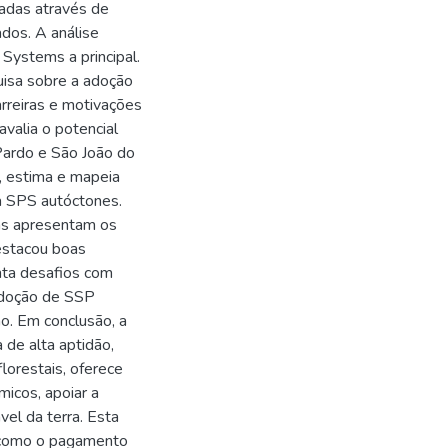
vadas através de
dos. A análise
Systems a principal.
uisa sobre a adoção
rreiras e motivações
avalia o potencial
Pardo e São João do
, estima e mapeia
ra SPS autóctones.
as apresentam os
estacou boas
nta desafios com
 adoção de SSP
ão. Em conclusão, a
de alta aptidão,
lorestais, oferece
micos, apoiar a
el da terra. Esta
, como o pagamento