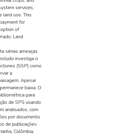
ennial crops, and
osystem services,
e land use. This
s payment for
doption of
rrado; Land
nta sérias ameaças
estudo investiga o
tóctones (SSP) como
rvar a
 paisagem. Apesar
 permanece baixa. O
ibliométrica para
doção de SPS usando
m analisados, com
ções por documento
mos de publicações
manha, Colômbia,