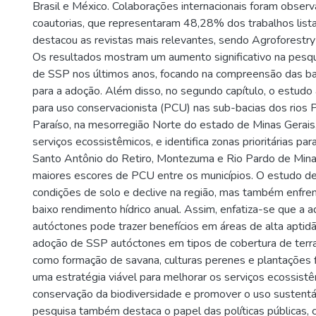
Brasil e México. Colaborações internacionais foram obser
coautorias, que representaram 48,28% dos trabalhos lista
destacou as revistas mais relevantes, sendo Agroforestry 
Os resultados mostram um aumento significativo na pesq
de SSP nos últimos anos, focando na compreensão das ba
para a adoção. Além disso, no segundo capítulo, o estudo 
para uso conservacionista (PCU) nas sub-bacias dos rios 
Paraíso, na mesorregião Norte do estado de Minas Gerais
serviços ecossistêmicos, e identifica zonas prioritárias pa
Santo Antônio do Retiro, Montezuma e Rio Pardo de Min
maiores escores de PCU entre os municípios. O estudo d
condições de solo e declive na região, mas também enfre
baixo rendimento hídrico anual. Assim, enfatiza-se que a
autóctones pode trazer benefícios em áreas de alta aptid
adoção de SSP autóctones em tipos de cobertura de terra 
como formação de savana, culturas perenes e plantações f
uma estratégia viável para melhorar os serviços ecossistê
conservação da biodiversidade e promover o uso sustentáv
pesquisa também destaca o papel das políticas públicas