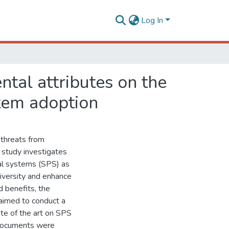
Log In
ntal attributes on the
ystem adoption
 threats from
s study investigates
al systems (SPS) as
iversity and enhance
 benefits, the
 aimed to conduct a
ate of the art on SPS
 documents were