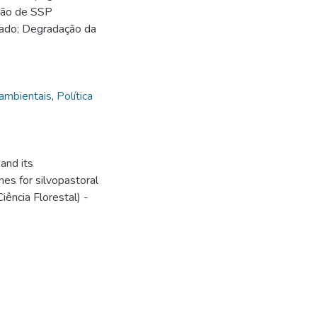
oção de SSP
rado; Degradação da
 ambientais
,
Política
and its
ones for silvopastoral
ência Florestal) -