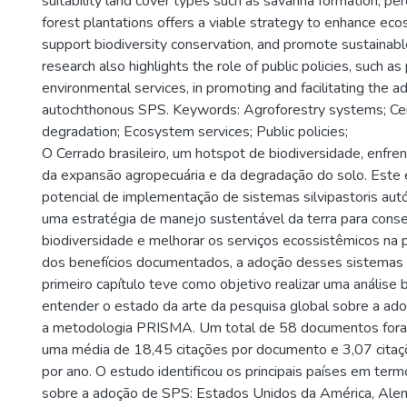
suitability land cover types such as savanna formation, per
forest plantations offers a viable strategy to enhance ec
support biodiversity conservation, and promote sustainabl
research also highlights the role of public policies, such a
environmental services, in promoting and facilitating the a
autochthonous SPS. Keywords: Agroforestry systems; Ce
degradation; Ecosystem services; Public policies;
O Cerrado brasileiro, um hotspot de biodiversidade, enfre
da expansão agropecuária e da degradação do solo. Este 
potencial de implementação de sistemas silvipastoris au
uma estratégia de manejo sustentável da terra para conse
biodiversidade e melhorar os serviços ecossistêmicos na
dos benefícios documentados, a adoção desses sistemas
primeiro capítulo teve como objetivo realizar uma análise b
entender o estado da arte da pesquisa global sobre a a
a metodologia PRISMA. Um total de 58 documentos fora
uma média de 18,45 citações por documento e 3,07 cita
por ano. O estudo identificou os principais países em ter
sobre a adoção de SPS: Estados Unidos da América, Ale