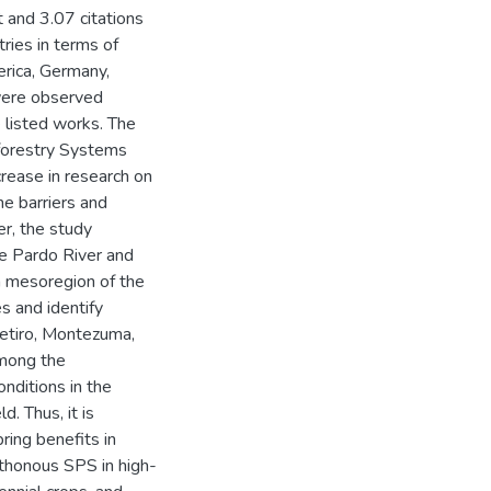
 and 3.07 citations
ries in terms of
rica, Germany,
 were observed
 listed works. The
oforestry Systems
crease in research on
he barriers and
er, the study
he Pardo River and
h mesoregion of the
s and identify
Retiro, Montezuma,
among the
onditions in the
. Thus, it is
ing benefits in
chthonous SPS in high-