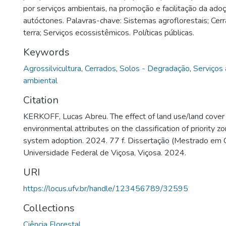
por serviços ambientais, na promoção e facilitação da ad
autóctones. Palavras-chave: Sistemas agroflorestais; Cer
terra; Serviços ecossistêmicos. Políticas públicas.
Keywords
Agrossilvicultura
,
Cerrados
,
Solos - Degradação
,
Serviços
ambiental
Citation
KERKOFF, Lucas Abreu. The effect of land use/land cover 
environmental attributes on the classification of priority z
system adoption. 2024. 77 f. Dissertação (Mestrado em Ci
Universidade Federal de Viçosa, Viçosa. 2024.
URI
https://locus.ufv.br/handle/123456789/32595
Collections
Ciência Florestal