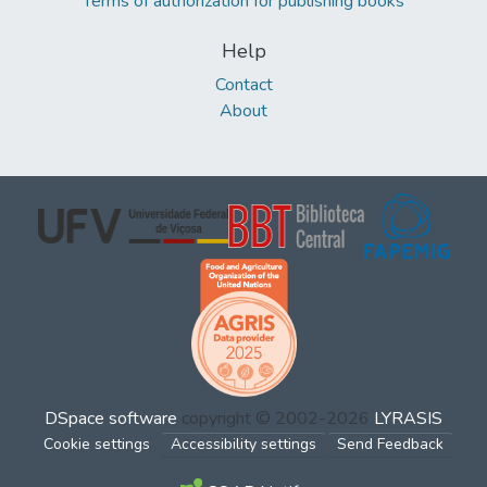
Terms of authorization for publishing books
Help
Contact
About
DSpace software
copyright © 2002-2026
LYRASIS
Cookie settings
Accessibility settings
Send Feedback