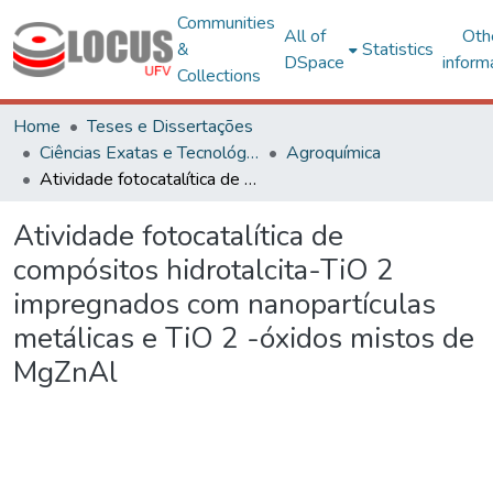
Communities
All of
Oth
&
Statistics
DSpace
inform
Collections
Home
Teses e Dissertações
Ciências Exatas e Tecnológicas
Agroquímica
Atividade fotocatalítica de compósitos hidrotalcita-TiO 2 impregnados com nanopartículas metálicas e TiO 2 -óxidos mistos de MgZnAl
Atividade fotocatalítica de
compósitos hidrotalcita-TiO 2
impregnados com nanopartículas
metálicas e TiO 2 -óxidos mistos de
MgZnAl