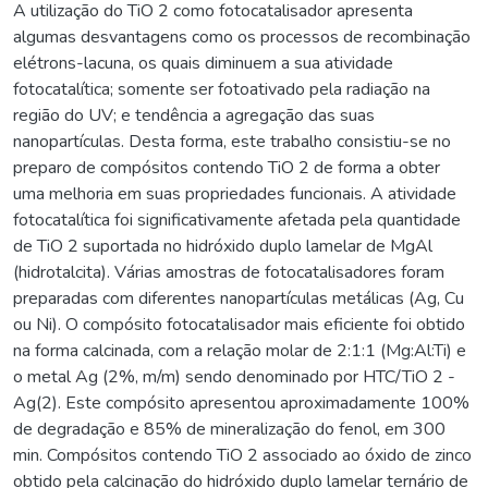
A utilização do TiO 2 como fotocatalisador apresenta
algumas desvantagens como os processos de recombinação
elétrons-lacuna, os quais diminuem a sua atividade
fotocatalítica; somente ser fotoativado pela radiação na
região do UV; e tendência a agregação das suas
nanopartículas. Desta forma, este trabalho consistiu-se no
preparo de compósitos contendo TiO 2 de forma a obter
uma melhoria em suas propriedades funcionais. A atividade
fotocatalítica foi significativamente afetada pela quantidade
de TiO 2 suportada no hidróxido duplo lamelar de MgAl
(hidrotalcita). Várias amostras de fotocatalisadores foram
preparadas com diferentes nanopartículas metálicas (Ag, Cu
ou Ni). O compósito fotocatalisador mais eficiente foi obtido
na forma calcinada, com a relação molar de 2:1:1 (Mg:Al:Ti) e
o metal Ag (2%, m/m) sendo denominado por HTC/TiO 2 -
Ag(2). Este compósito apresentou aproximadamente 100%
de degradação e 85% de mineralização do fenol, em 300
min. Compósitos contendo TiO 2 associado ao óxido de zinco
obtido pela calcinação do hidróxido duplo lamelar ternário de