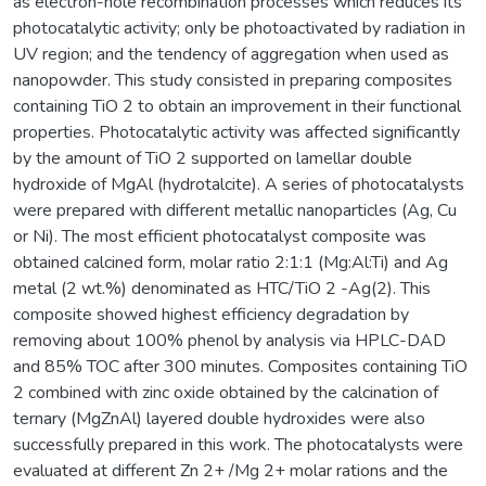
as electron-hole recombination processes which reduces its
photocatalytic activity; only be photoactivated by radiation in
UV region; and the tendency of aggregation when used as
nanopowder. This study consisted in preparing composites
containing TiO 2 to obtain an improvement in their functional
properties. Photocatalytic activity was affected significantly
by the amount of TiO 2 supported on lamellar double
hydroxide of MgAl (hydrotalcite). A series of photocatalysts
were prepared with different metallic nanoparticles (Ag, Cu
or Ni). The most efficient photocatalyst composite was
obtained calcined form, molar ratio 2:1:1 (Mg:Al:Ti) and Ag
metal (2 wt.%) denominated as HTC/TiO 2 -Ag(2). This
composite showed highest efficiency degradation by
removing about 100% phenol by analysis via HPLC-DAD
and 85% TOC after 300 minutes. Composites containing TiO
2 combined with zinc oxide obtained by the calcination of
ternary (MgZnAl) layered double hydroxides were also
successfully prepared in this work. The photocatalysts were
evaluated at different Zn 2+ /Mg 2+ molar rations and the