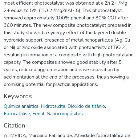
most efficient photocatalyst was obtained at a Zn 2+ /Mg
2+ equal to 5% (TiO 2 /MgZnAl- 5). This photocatalyst
removed approximately 100% phenol and 80% COT after
360 minutes. The new composite photocatalyst prepared in
this study showed a synergy effect of the layered double
hydroxide support, presence of metal nanoparticles (Ag, Cu
or Ni) or zinc oxide associated with photoactivity of TiO 2 ,
resulting in formation of a composite with high photocatalytic
capacity. The composites showed good stability after 5
cycles, reduced agglomeration and ease separation by
sedimentation at the end of the processes, thus showing a
promising potential for practical applications.
Keywords
Química analítica
,
Hidrotalcita
,
Dióxido de titânio
,
Fotocatálise
,
Fenol
,
Nanocompósitos
Citation
ALMEIDA, Marciano Fabiano de. Atividade fotocatalítica de