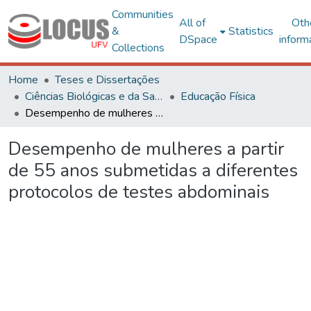
Communities
All of
Oth
&
Statistics
DSpace
inform
Collections
Home
Teses e Dissertações
Ciências Biológicas e da Saúde
Educação Física
Desempenho de mulheres a partir de 55 anos submetidas a diferentes protocolos de testes abdominais
Desempenho de mulheres a partir
de 55 anos submetidas a diferentes
protocolos de testes abdominais