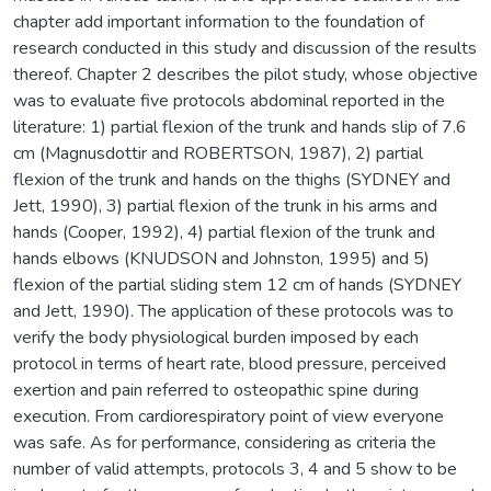
chapter add important information to the foundation of
research conducted in this study and discussion of the results
thereof. Chapter 2 describes the pilot study, whose objective
was to evaluate five protocols abdominal reported in the
literature: 1) partial flexion of the trunk and hands slip of 7.6
cm (Magnusdottir and ROBERTSON, 1987), 2) partial
flexion of the trunk and hands on the thighs (SYDNEY and
Jett, 1990), 3) partial flexion of the trunk in his arms and
hands (Cooper, 1992), 4) partial flexion of the trunk and
hands elbows (KNUDSON and Johnston, 1995) and 5)
flexion of the partial sliding stem 12 cm of hands (SYDNEY
and Jett, 1990). The application of these protocols was to
verify the body physiological burden imposed by each
protocol in terms of heart rate, blood pressure, perceived
exertion and pain referred to osteopathic spine during
execution. From cardiorespiratory point of view everyone
was safe. As for performance, considering as criteria the
number of valid attempts, protocols 3, 4 and 5 show to be