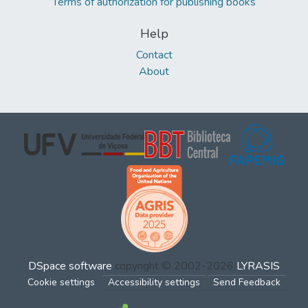
Terms of authorization for publishing books
Help
Contact
About
DSpace software
copyright © 2002-2026
LYRASIS
Cookie settings
Accessibility settings
Send Feedback