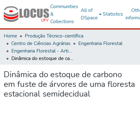
Communities
All of
Oth
&
Statistics
DSpace
inform
Collections
Home
Produção Técnico-científica
Centro de Ciências Agrárias
Engenharia Florestal
Engenharia Florestal - Artigos
Dinâmica do estoque de carbono em fuste de árvores de uma floresta estacional semidecidual
Dinâmica do estoque de carbono
em fuste de árvores de uma floresta
estacional semidecidual