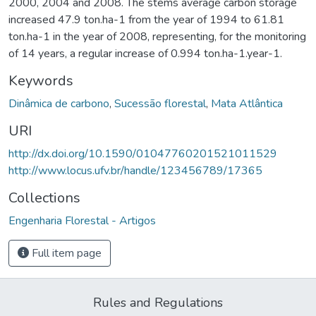
2000, 2004 and 2008. The stems average carbon storage
increased 47.9 ton.ha-1 from the year of 1994 to 61.81
ton.ha-1 in the year of 2008, representing, for the monitoring
of 14 years, a regular increase of 0.994 ton.ha-1.year-1.
Keywords
Dinâmica de carbono
,
Sucessão florestal
,
Mata Atlântica
URI
http://dx.doi.org/10.1590/01047760201521011529
http://www.locus.ufv.br/handle/123456789/17365
Collections
Engenharia Florestal - Artigos
Full item page
Rules and Regulations