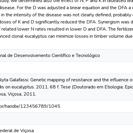
tudy, we determined also the effect of N, P and K in diseased lea
isease. For the D was adjusted a linear equation and the DFA a q
in the intensity of the disease was not clearly defined, probably
doses of K and D significantly reduced the DFA. Synergism was
 related lower N rates resulted in lower D and DFA. The fertiliz
nced clonal eucalyptus can minimize losses in timber volume due
nal de Desenvolvimento Científico e Tecnológico
a Galafassi. Genetic mapping of resistance and the influence of m
dis on eucalyptus. 2011. 68 f. Tese (Doutorado em Etiologia; Epi
osa, Viçosa, 2011.
fv.br/handle/123456789/1045
ederal de Viçosa