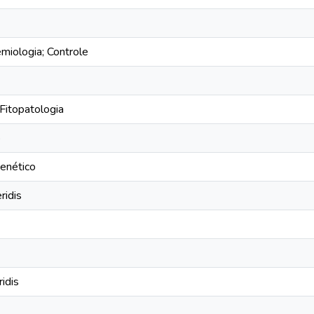
emiologia; Controle
Fitopatologia
o
enético
ridis
idis