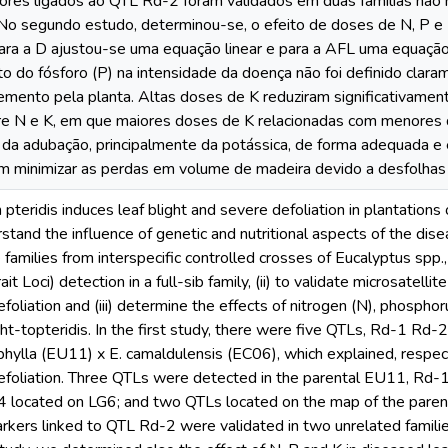
ores ligados ao QTL Rd-2 foram validados em duas famílias não r
 No segundo estudo, determinou-se, o efeito de doses de N, P e K
Para a D ajustou-se uma equação linear e para a AFL uma equação
to do fósforo (P) na intensidade da doença não foi definido clar
emento pela planta. Altas doses de K reduziram significativame
re N e K, em que maiores doses de K relacionadas com menores
da adubação, principalmente da potássica, de forma adequada e e
m minimizar as perdas em volume de madeira devido a desfolhas c
 pteridis induces leaf blight and severe defoliation in plantations
stand the influence of genetic and nutritional aspects of the disea
e families from interspecific controlled crosses of Eucalyptus sp
ait Loci) detection in a full-sib family, (ii) to validate microsatell
efoliation and (iii) determine the effects of nitrogen (N), phospho
ight-topteridis. In the first study, there were five QTLs, Rd-1 Rd-
phylla (EU11) x E. camaldulensis (EC06), which explained, respe
defoliation. Three QTLs were detected in the parental EU11, Rd-
4 located on LG6; and two QTLs located on the map of the paren
kers linked to QTL Rd-2 were validated in two unrelated families