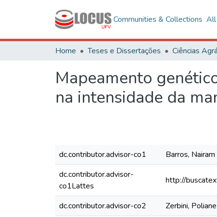
Communities & Collections
Al
Home
Teses e Dissertações
Ciências Agrá
Mapeamento genético d
na intensidade da ma
dc.contributor.advisor-co1
Barros, Nairam 
dc.contributor.advisor-
http://buscate
co1Lattes
dc.contributor.advisor-co2
Zerbini, Polian