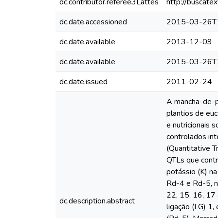
dc.contributor.referee3Lattes
http://buscate
dc.date.accessioned
2015-03-26T
dc.date.available
2013-12-09
dc.date.available
2015-03-26T
dc.date.issued
2011-02-24
A mancha-de-pt
plantios de eu
e nutricionais 
controlados in
(Quantitative T
QTLs que contro
potássio (K) n
Rd-4 e Rd-5, n
22, 15, 16, 17
dc.description.abstract
ligação (LG) 1