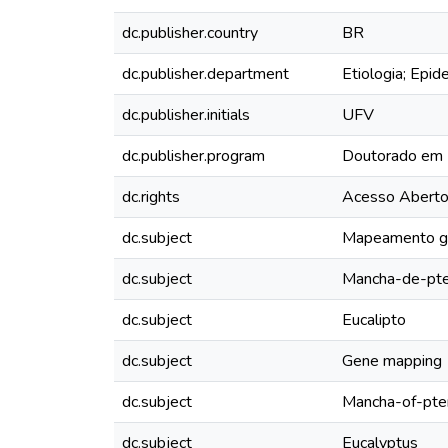
dc.publisher.country
BR
dc.publisher.department
Etiologia; Epid
dc.publisher.initials
UFV
dc.publisher.program
Doutorado em 
dc.rights
Acesso Abert
dc.subject
Mapeamento g
dc.subject
Mancha-de-pte
dc.subject
Eucalipto
dc.subject
Gene mapping
dc.subject
Mancha-of-pter
dc.subject
Eucalyptus