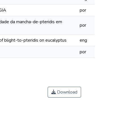
GIA
por
sidade da mancha-de-pteridis em
por
of blight-to-pteridis on eucalyptus
eng
por
Download