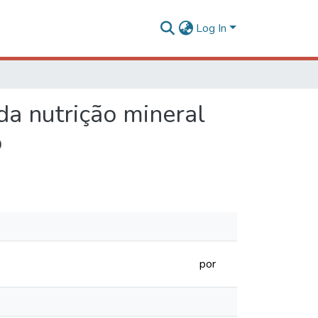
Log In
da nutrição mineral
o
por