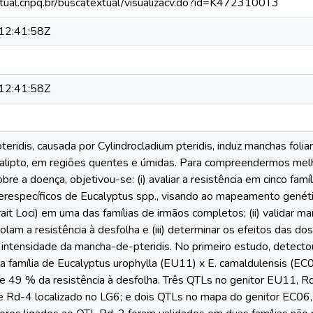
xtual.cnpq.br/buscatextual/visualizacv.do?id=K4723100T3
12:41:58Z
12:41:58Z
eridis, causada por Cylindrocladium pteridis, induz manchas foli
calipto, em regiões quentes e úmidas. Para compreendermos melh
sobre a doença, objetivou-se: (i) avaliar a resistência em cinco fa
terespecíficos de Eucalyptus spp., visando ao mapeamento genét
rait Loci) em uma das famílias de irmãos completos; (ii) validar 
lam a resistência à desfolha e (iii) determinar os efeitos das dos
a intensidade da mancha-de-pteridis. No primeiro estudo, detect
a família de Eucalyptus urophylla (EU11) x E. camaldulensis (EC0
 e 49 % da resistência à desfolha. Três QTLs no genitor EU11, R
, e Rd-4 localizado no LG6; e dois QTLs no mapa do genitor EC0