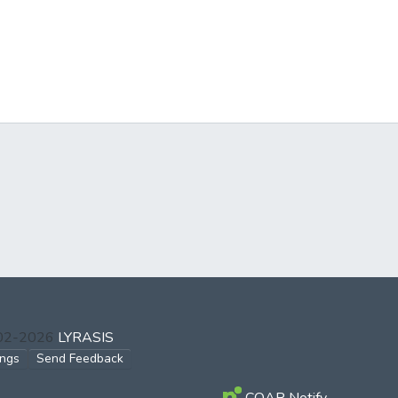
002-2026
LYRASIS
ings
Send Feedback
COAR Notify