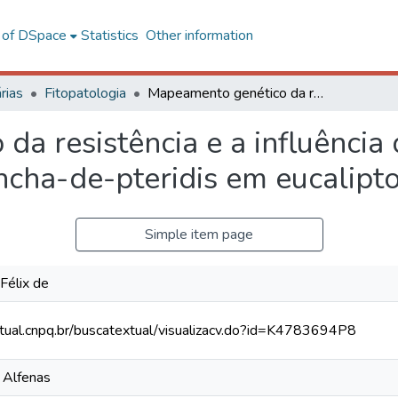
l of DSpace
Statistics
Other information
rias
Fitopatologia
Mapeamento genético da resistência e a influência da nutrição mineral na intensidade da mancha-de-pteridis em eucalipto
a resistência e a influência 
ncha-de-pteridis em eucalipt
Simple item page
Félix de
xtual.cnpq.br/buscatextual/visualizacv.do?id=K4783694P8
e Alfenas