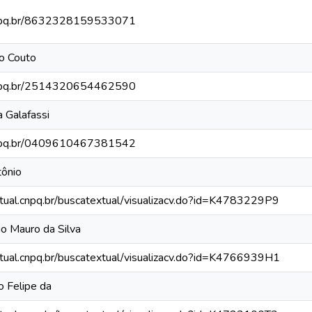
.cnpq.br/8632328159533071
no Couto
.cnpq.br/2514320654462590
a Galafassi
.cnpq.br/0409610467381542
tônio
xtual.cnpq.br/buscatextual/visualizacv.do?id=K4783229P9
io Mauro da Silva
xtual.cnpq.br/buscatextual/visualizacv.do?id=K4766939H1
do Felipe da