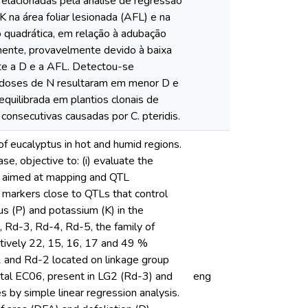
elacionadas pela análise de regressão
 na área foliar lesionada (AFL) e na
 quadrática, em relação à adubação
amente, provavelmente devido à baixa
nte a D e a AFL. Detectou-se
 doses de N resultaram em menor D e
quilibrada em plantios clonais de
onsecutivas causadas por C. pteridis.
 of eucalyptus in hot and humid regions.
se, objective to: (i) evaluate the
p., aimed at mapping and QTL
ite markers close to QTLs that control
rus (P) and potassium (K) in the
2, Rd-3, Rd-4, Rd-5, the family of
ctively 22, 15, 16, 17 and 49 %
1 and Rd-2 located on linkage group
tal EC06, present in LG2 (Rd-3) and
eng
 by simple linear regression analysis.