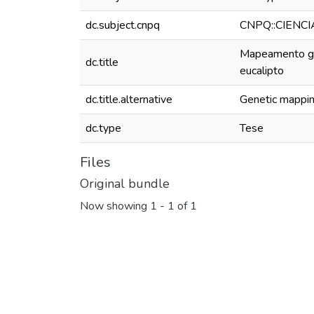
dc.subject.cnpq
CNPQ::CIENC
Mapeamento gen
dc.title
eucalipto
dc.title.alternative
Genetic mapping
dc.type
Tese
Files
Original bundle
Now showing
1 - 1 of 1