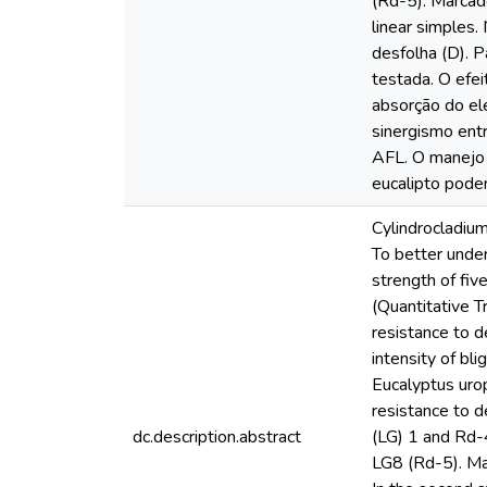
(Rd-5). Marcad
linear simples.
desfolha (D). 
testada. O efei
absorção do el
sinergismo ent
AFL. O manejo 
eucalipto pode
Cylindrocladium
To better under
strength of fiv
(Quantitative Tr
resistance to d
intensity of bl
Eucalyptus uro
resistance to 
dc.description.abstract
(LG) 1 and Rd-
LG8 (Rd-5). Mar