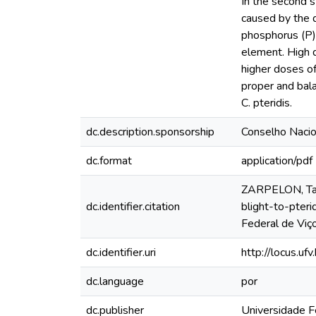
In the second s
caused by the d
phosphorus (P) 
element. High 
higher doses of
proper and bala
C. pteridis.
dc.description.sponsorship
Conselho Nacio
dc.format
application/pdf
ZARPELON, Talyt
dc.identifier.citation
blight-to-pteri
Federal de Viç
dc.identifier.uri
http://locus.u
dc.language
por
dc.publisher
Universidade F