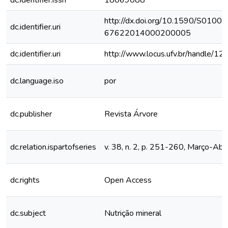
dc.identifier.issn
18069088
http://dx.doi.org/10.1590/S0100-
dc.identifier.uri
67622014000200005
dc.identifier.uri
http://www.locus.ufv.br/handle/
dc.language.iso
por
dc.publisher
Revista Árvore
dc.relation.ispartofseries
v. 38, n. 2, p. 251-260, Março-Abr
dc.rights
Open Access
dc.subject
Nutrição mineral