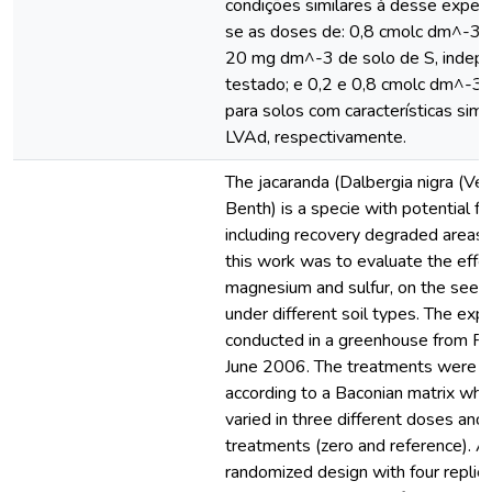
condições similares à desse experi
se as doses de: 0,8 cmolc dm^-3 d
20 mg dm^-3 de solo de S, indep
testado; e 0,2 e 0,8 cmolc dm^-3
para solos com características sim
LVAd, respectivamente.
The jacaranda (Dalbergia nigra (Vel
Benth) is a specie with potential fo
including recovery degraded areas.
this work was to evaluate the effec
magnesium and sulfur, on the seed
under different soil types. The ex
conducted in a greenhouse from F
June 2006. The treatments were d
according to a Baconian matrix whe
varied in three different doses and
treatments (zero and reference). 
randomized design with four replic