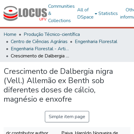
Communities
All of
Oth
&
Statistics
DSpace
inform
Collections
Home
Produção Técnico-científica
Centro de Ciências Agrárias
Engenharia Florestal
Engenharia Florestal - Artigos
Crescimento de Dalbergia nigra (Vell.) Allemão ex Benth sob diferentes doses de cálcio, magnésio e enxofre
Crescimento de Dalbergia nigra
(Vell.) Allemão ex Benth sob
diferentes doses de cálcio,
magnésio e enxofre
Simple item page
dc.contributor.author
Paiva, Haroldo Nogueira de