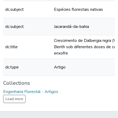
dc.subject
Espécies florestais nativas
dc.subject
Jacarandá-da-bahia
Crescimento de Dalbergia nigra (Ve
dc.title
Benth sob diferentes doses de cál
enxofre
dc.type
Artigo
Collections
Engenharia Florestal - Artigos
Load more