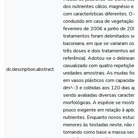
dos nutrientes cálcio, magnésio e 
com características diferentes. O e
conduzido em casa de vegetação n
fevereiro de 2006 a junho de 200
tratamentos foram delimitados se
baconiana, em que se variaram os 
três doses e dois tratamentos adici
referência). Adotou-se o delineam
casualizado com quatro repetições
dc.description.abstract
unidades amostrais. As mudas for
em vasos plásticos com capacidade
dm^-3 e colhidas aos 120 dias ap
sendo avaliadas diversas caracterís
morfológicas. A espécie se mostrou
pouco exigente em relação à aplic
nutrientes. Enquanto novos estud
menores às testadas neste, não se
tomando como base a massa seca t