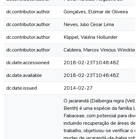
dc.contributor.author
Gonçalves, Elzimar de Oliveira
dc.contributor.author
Neves, Julio Cesar Lima
dc.contributor.author
Klippel, Valéria Hollunder
dc.contributor.author
Caldeira, Marcos Vinicius Winckler
dc.date.accessioned
2018-02-23T10:48:48Z
dc.date.available
2018-02-23T10:48:48Z
dc.date.issued
2014-02-27
O jacarandá (Dalbergia nigra (Vell.
Benth) é uma espécie da família L
Fabaceae, com potencial para diver
incluindo recuperação de áreas de
trabalho, objetivou-se verificar o 
mudas de jacarandá-da-bahia sob 