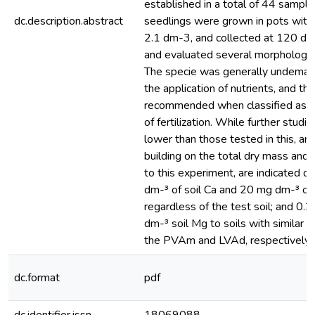
established in a total of 44 sample
dc.description.abstract
seedlings were grown in pots with 
2.1 dm-3, and collected at 120 da
and evaluated several morphological
The specie was generally undeman
the application of nutrients, and th
recommended when classified as l
of fertilization. While further stud
lower than those tested in this, ar
building on the total dry mass and c
to this experiment, are indicated d
dm-³ of soil Ca and 20 mg dm-³ of s
regardless of the test soil; and 0.
dm-³ soil Mg to soils with similar ch
the PVAm and LVAd, respectively.
dc.format
pdf