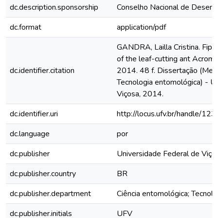
dc.description.sponsorship
Conselho Nacional de Desenvo
dc.format
application/pdf
GANDRA, Lailla Cristina. Fipr
of the leaf-cutting ant Acrom
dc.identifier.citation
2014. 48 f. Dissertação (Mes
Tecnologia entomológica) - Un
Viçosa, 2014.
dc.identifier.uri
http://locus.ufv.br/handle/
dc.language
por
dc.publisher
Universidade Federal de Viço
dc.publisher.country
BR
dc.publisher.department
Ciência entomológica; Tecnol
dc.publisher.initials
UFV