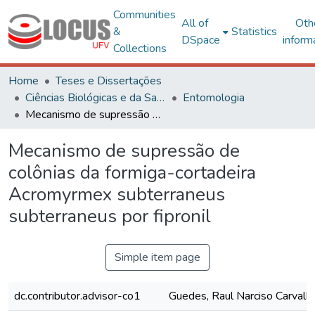
Communities
All of
Oth
&
Statistics
DSpace
inform
Collections
Home
Teses e Dissertações
Ciências Biológicas e da Saúde
Entomologia
Mecanismo de supressão de colônias da formiga-cortadeira Acromyrmex subterraneus subterraneus por fipronil
Mecanismo de supressão de
colônias da formiga-cortadeira
Acromyrmex subterraneus
subterraneus por fipronil
Simple item page
dc.contributor.advisor-co1
Guedes, Raul Narciso Carvalh