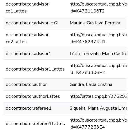
dc.contributor.advisor-
http://buscatextual.cnpq.br/bu
co1Lattes
id=K4721108T2
dc.contributor.advisor-co2
Martins, Gustavo Ferreira
dc.contributor.advisor-
http://buscatextual.cnpq.br/bu
co2Lattes
id=K4762374U1
dc.contributor.advisor1
Lúcia, Terezinha Maria Castro 
http://buscatextual.cnpq.br/bu
dc.contributor.advisor1Lattes
id=K4783306E2
dc.contributor.author
Gandra, Lailla Cristina
dc.contributor.authorLattes
http://lattes.cnpq.br/9752
dc.contributor.referee1
Siqueira, Maria Augusta Lima
http://buscatextual.cnpq.br/bu
dc.contributor.referee1Lattes
id=K4777253E4