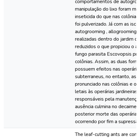
comportamentos de autogroomi
manipulação do lixo foram me
inseticida do que nas colônia
foi pulverizado. Já com as is
autogrooming , allogrooming , 
realizadas dentro do jardim de
reduzidos o que propiciou o 
fungo parasita Escovopsis pr
colônias. Assim, as duas forma
possuem efeitos nas operária
subterraneus, no entanto, as 
pronunciado nas colônias e op
letais às operárias jardineira
responsáveis pela manutenção
ausência culmina no decaimen
posterior morte das operárias 
ocorrendo por fim a supressão
The leaf-cutting ants are cons