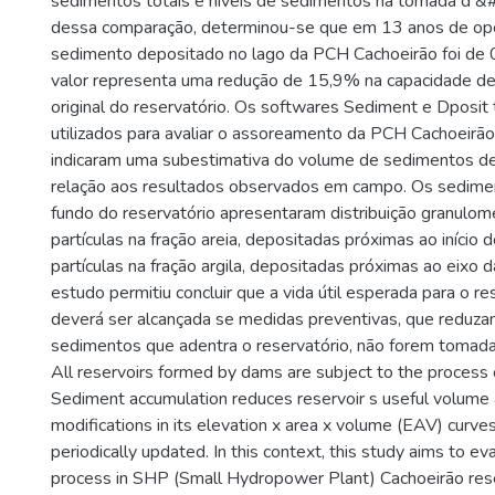
sedimentos totais e níveis de sedimentos na tomada d &#
dessa comparação, determinou-se que em 13 anos de op
sedimento depositado no lago da PCH Cachoeirão foi de
valor representa uma redução de 15,9% na capacidade 
original do reservatório. Os softwares Sediment e Dposi
utilizados para avaliar o assoreamento da PCH Cachoeirão
indicaram uma subestimativa do volume de sedimentos d
relação aos resultados observados em campo. Os sedim
fundo do reservatório apresentaram distribuição granulomé
partículas na fração areia, depositadas próximas ao início 
partículas na fração argila, depositadas próximas ao eixo 
estudo permitiu concluir que a vida útil esperada para o re
deverá ser alcançada se medidas preventivas, que reduza
sedimentos que adentra o reservatório, não forem tomada
All reservoirs formed by dams are subject to the process 
Sediment accumulation reduces reservoir s useful volume
modifications in its elevation x area x volume (EAV) curve
periodically updated. In this context, this study aims to eva
process in SHP (Small Hydropower Plant) Cachoeirão rese