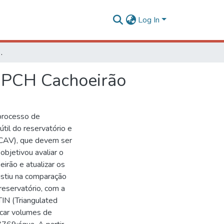
Log In
eservatório da PCH Cachoeirão
a PCH Cachoeirão
processo de
il do reservatório e
(CAV), que devem ser
objetivou avaliar o
rão e atualizar os
stiu na comparação
reservatório, com a
TIN (Triangulated
ficar volumes de