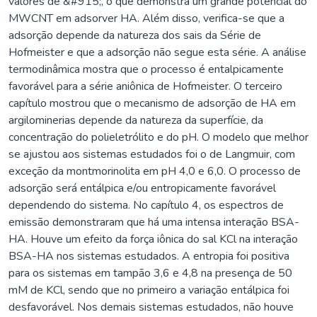
valores de &#915;, o que demonstra um grande potencial do
MWCNT em adsorver HA. Além disso, verifica-se que a
adsorção depende da natureza dos sais da Série de
Hofmeister e que a adsorção não segue esta série. A análise
termodinâmica mostra que o processo é entalpicamente
favorável para a série aniônica de Hofmeister. O terceiro
capítulo mostrou que o mecanismo de adsorção de HA em
argilominerias depende da natureza da superfície, da
concentração do polieletrólito e do pH. O modelo que melhor
se ajustou aos sistemas estudados foi o de Langmuir, com
exceção da montmorinolita em pH 4,0 e 6,0. O processo de
adsorção será entálpica e/ou entropicamente favorável
dependendo do sistema. No capítulo 4, os espectros de
emissão demonstraram que há uma intensa interação BSA-
HA. Houve um efeito da força iônica do sal KCl na interação
BSA-HA nos sistemas estudados. A entropia foi positiva
para os sistemas em tampão 3,6 e 4,8 na presença de 50
mM de KCl, sendo que no primeiro a variação entálpica foi
desfavorável. Nos demais sistemas estudados, não houve