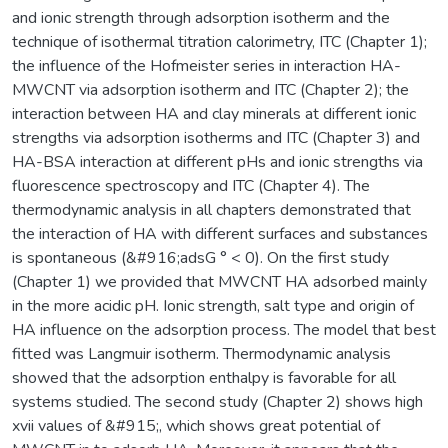
and ionic strength through adsorption isotherm and the
technique of isothermal titration calorimetry, ITC (Chapter 1);
the influence of the Hofmeister series in interaction HA-
MWCNT via adsorption isotherm and ITC (Chapter 2); the
interaction between HA and clay minerals at different ionic
strengths via adsorption isotherms and ITC (Chapter 3) and
HA-BSA interaction at different pHs and ionic strengths via
fluorescence spectroscopy and ITC (Chapter 4). The
thermodynamic analysis in all chapters demonstrated that
the interaction of HA with different surfaces and substances
is spontaneous (&#916;adsG ° < 0). On the first study
(Chapter 1) we provided that MWCNT HA adsorbed mainly
in the more acidic pH. Ionic strength, salt type and origin of
HA influence on the adsorption process. The model that best
fitted was Langmuir isotherm. Thermodynamic analysis
showed that the adsorption enthalpy is favorable for all
systems studied. The second study (Chapter 2) shows high
xvii values of &#915;, which shows great potential of