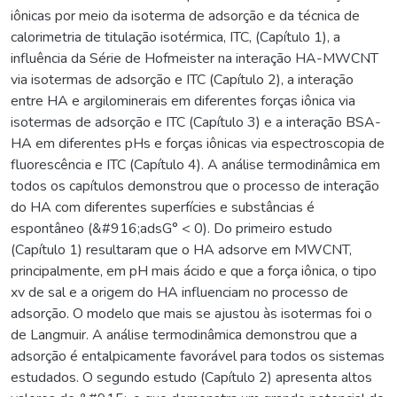
iônicas por meio da isoterma de adsorção e da técnica de
calorimetria de titulação isotérmica, ITC, (Capítulo 1), a
influência da Série de Hofmeister na interação HA-MWCNT
via isotermas de adsorção e ITC (Capítulo 2), a interação
entre HA e argilominerais em diferentes forças iônica via
isotermas de adsorção e ITC (Capítulo 3) e a interação BSA-
HA em diferentes pHs e forças iônicas via espectroscopia de
fluorescência e ITC (Capítulo 4). A análise termodinâmica em
todos os capítulos demonstrou que o processo de interação
do HA com diferentes superfícies e substâncias é
espontâneo (&#916;adsG° < 0). Do primeiro estudo
(Capítulo 1) resultaram que o HA adsorve em MWCNT,
principalmente, em pH mais ácido e que a força iônica, o tipo
xv de sal e a origem do HA influenciam no processo de
adsorção. O modelo que mais se ajustou às isotermas foi o
de Langmuir. A análise termodinâmica demonstrou que a
adsorção é entalpicamente favorável para todos os sistemas
estudados. O segundo estudo (Capítulo 2) apresenta altos