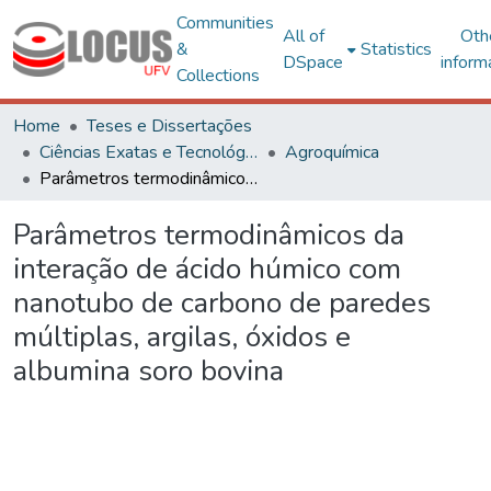
Communities
All of
Oth
&
Statistics
DSpace
inform
Collections
Home
Teses e Dissertações
Ciências Exatas e Tecnológicas
Agroquímica
Parâmetros termodinâmicos da interação de ácido húmico com nanotubo de carbono de paredes múltiplas, argilas, óxidos e albumina soro bovina
Parâmetros termodinâmicos da
interação de ácido húmico com
nanotubo de carbono de paredes
múltiplas, argilas, óxidos e
albumina soro bovina