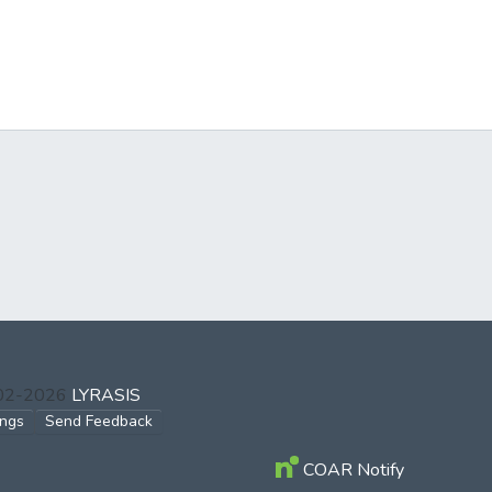
002-2026
LYRASIS
ings
Send Feedback
COAR Notify