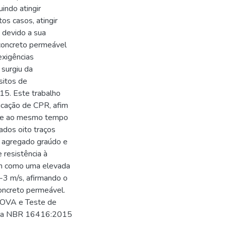
uindo atingir
os casos, atingir
 devido a sua
 concreto permeável
exigências
 surgiu da
sitos de
15. Este trabalho
icação de CPR, afim
o e ao mesmo tempo
ados oito traços
e agregado graúdo e
 resistência à
m como uma elevada
-3 m/s, afirmando o
oncreto permeável.
ANOVA e Teste de
pela NBR 16416:2015