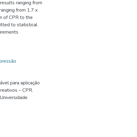
results ranging from
ranging from 1.7 x
on of CPR to the
ted to statistical
uirements
pressão
vel para aplicação
 reativos – CPR.
 Universidade