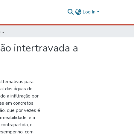
Log In
Concreto permeável para aplicação em pavimentação intertravada a partir de concreto de pós reativos – CPR
ão intertravada a
lternativas para
al das águas de
o a infiltração por
tes em concretos
ão, que por vezes é
rmeabilidade, e a
contrapartida, o
desempenho, com