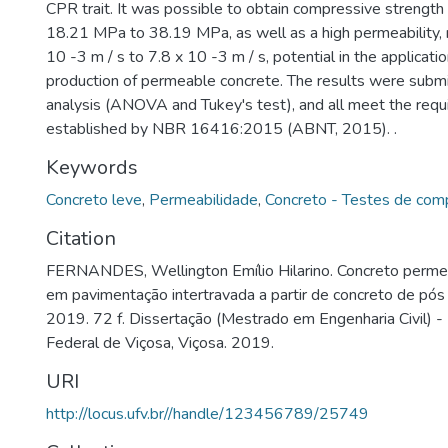
CPR trait. It was possible to obtain compressive strength 
18.21 MPa to 38.19 MPa, as well as a high permeability, 
10 -3 m / s to 7.8 x 10 -3 m / s, potential in the applicati
production of permeable concrete. The results were submit
analysis (ANOVA and Tukey's test), and all meet the req
established by NBR 16416:2015 (ABNT, 2015). .
Keywords
Concreto leve
,
Permeabilidade
,
Concreto - Testes de com
Citation
FERNANDES, Wellington Emílio Hilarino. Concreto permeá
em pavimentação intertravada a partir de concreto de pós
2019. 72 f. Dissertação (Mestrado em Engenharia Civil) -
Federal de Viçosa, Viçosa. 2019.
URI
http://locus.ufv.br//handle/123456789/25749