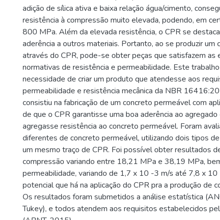
adição de sílica ativa e baixa relação água/cimento, conseg
resistência à compressão muito elevada, podendo, em cert
800 MPa. Além da elevada resistência, o CPR se destaca
aderência a outros materiais. Portanto, ao se produzir um
através do CPR, pode-se obter peças que satisfazem as 
normativas de resistência e permeabilidade. Este trabalho
necessidade de criar um produto que atendesse aos requi
permeabilidade e resistência mecânica da NBR 16416:20
consistiu na fabricação de um concreto permeável com apl
de que o CPR garantisse uma boa aderência ao agregad
agregasse resistência ao concreto permeável. Foram avali
diferentes de concreto permeável, utilizando dois tipos d
um mesmo traço de CPR. Foi possível obter resultados de
compressão variando entre 18,21 MPa e 38,19 MPa, be
permeabilidade, variando de 1,7 x 10 -3 m/s até 7,8 x 10 
potencial que há na aplicação do CPR pra a produção de c
Os resultados foram submetidos a análise estatística (
Tukey), e todos atendem aos requisitos estabelecidos 