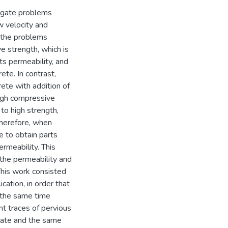
tigate problems
ow velocity and
f the problems
e strength, which is
ts permeability, and
te. In contrast,
ete with addition of
high compressive
to high strength,
Therefore, when
e to obtain parts
rmeability. This
the permeability and
his work consisted
ation, in order that
 the same time
nt traces of pervious
gate and the same