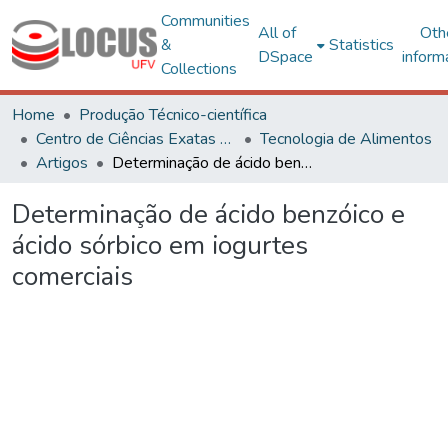
Communities
All of
Oth
&
Statistics
DSpace
inform
Collections
Home
Produção Técnico-científica
Centro de Ciências Exatas e Tecnológicas
Tecnologia de Alimentos
Artigos
Determinação de ácido benzóico e ácido sórbico em iogurtes comerciais
Determinação de ácido benzóico e
ácido sórbico em iogurtes
comerciais