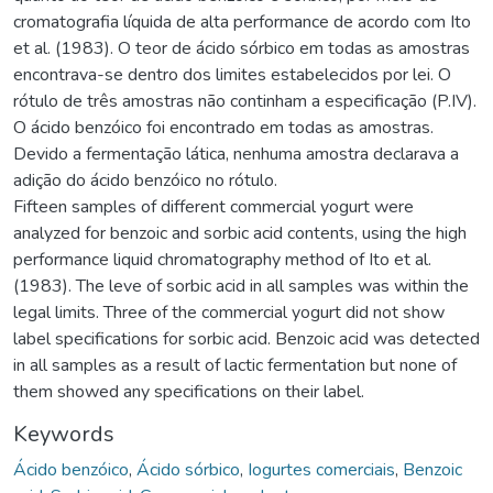
cromatografia líquida de alta performance de acordo com Ito
et al. (1983). O teor de ácido sórbico em todas as amostras
encontrava-se dentro dos limites estabelecidos por lei. O
rótulo de três amostras não continham a especificação (P.IV).
O ácido benzóico foi encontrado em todas as amostras.
Devido a fermentação lática, nenhuma amostra declarava a
adição do ácido benzóico no rótulo.
Fifteen samples of different commercial yogurt were
analyzed for benzoic and sorbic acid contents, using the high
performance liquid chromatography method of Ito et al.
(1983). The leve of sorbic acid in all samples was within the
legal limits. Three of the commercial yogurt did not show
label specifications for sorbic acid. Benzoic acid was detected
in all samples as a result of lactic fermentation but none of
them showed any specifications on their label.
Keywords
Ácido benzóico
,
Ácido sórbico
,
Iogurtes comerciais
,
Benzoic