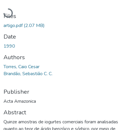
Loading...
Files
artigo.pdf
(2.07 MB)
Date
1990
Authors
Torres, Caio Cesar
Brandão, Sebastião C. C.
Publisher
Acta Amazonica
Abstract
Quinze amostras de iogurtes comerciais foram analisadas
quanto ao teor de ácido benzóico e sórbico, por meio de