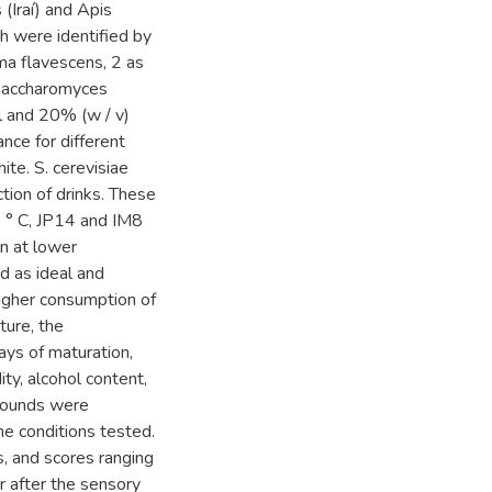
 (Iraí) and Apis
ch were identified by
ma flavescens, 2 as
 Saccharomyces
ol and 20% (w / v)
nce for different
te. S. cerevisiae
tion of drinks. These
0 ° C, JP14 and IM8
n at lower
d as ideal and
higher consumption of
ture, the
ys of maturation,
ity, alcohol content,
ompounds were
e conditions tested.
, and scores ranging
er after the sensory