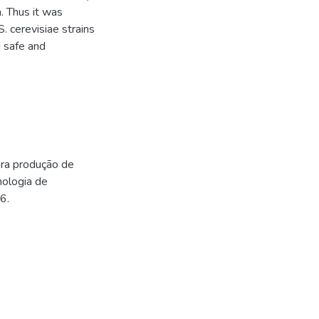
. Thus it was
. cerevisiae strains
d safe and
ra produção de
nologia de
6.