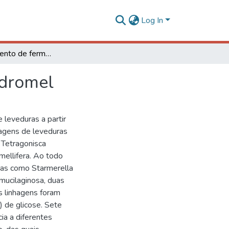
Log In
Desenvolvimento de fermento para produção de hidromel
idromel
 leveduras a partir
hagens de leveduras
 Tetragonisca
 mellifera. Ao todo
adas como Starmerella
mucilaginosa, duas
s linhagens foram
 de glicose. Sete
ia a diferentes