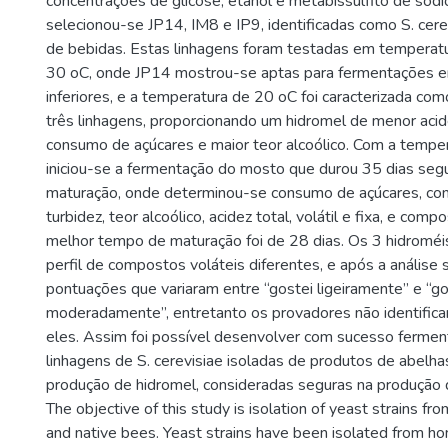
concentrações de glicose, etanol e metabissulfito de sódi
selecionou-se JP14, IM8 e IP9, identificadas como S. cere
de bebidas. Estas linhagens foram testadas em temperatu
30 oC, onde JP14 mostrou-se aptas para fermentações 
inferiores, e a temperatura de 20 oC foi caracterizada co
três linhagens, proporcionando um hidromel de menor acide
consumo de açúcares e maior teor alcoólico. Com a temper
iniciou-se a fermentação do mosto que durou 35 dias seg
maturação, onde determinou-se consumo de açúcares, co
turbidez, teor alcoólico, acidez total, volátil e fixa, e comp
melhor tempo de maturação foi de 28 dias. Os 3 hidromé
perfil de compostos voláteis diferentes, e após a análise 
pontuações que variaram entre “gostei ligeiramente” e “go
moderadamente”, entretanto os provadores não identifica
eles. Assim foi possível desenvolver com sucesso ferment
linhagens de S. cerevisiae isoladas de produtos de abelha
produção de hidromel, consideradas seguras na produção 
The objective of this study is isolation of yeast strains fr
and native bees. Yeast strains have been isolated from h