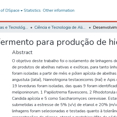
l of DSpace
Statistics
Other information
Ciências Exatas e Tecnológicas
Ciência e Tecnologia de Alimentos
fermento para produção de h
Abstract
O objetivo deste trabalho foi o isolamento de linhagens de
de produtos de abelhas nativas e exóticas, para tanto lin
foram isoladas a partir de méis e pólen apícola de abelhas
angustula (Jataí), Nannotrigona testaceicornis (Iraí) e Apis
19 leveduras foram isoladas, das quais 9 foram identific
meliponinorum, 1 Papiliotrema flavescens, 2 Rhodotorula 
Candida apícola e 5 como Saccharomyces cerevisiae. Esta
submetidas a estresse de 5% (v/v) de etanol e 20% (m/v)
linhagens foram selecionadas e testadas quanto à tolerânc