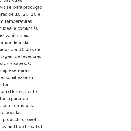
o, das quais
visiae, para produção
ras de 15, 20, 25 e
em temperaturas
mo ideal e comum às
z volátil, maior
atura definida,
uidos por 35 dias de
ntagem de leveduras,
ostos voláteis. O
is apresentaram
sensorial exibiram
stei
ram diferença entre
os a partir de
s sem ferrão para
de bebidas.
om products of exotic
oney and bee bread of