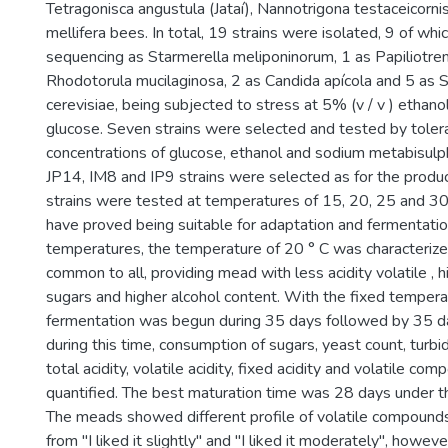
Tetragonisca angustula (Jataí), Nannotrigona testaceicornis
mellifera bees. In total, 19 strains were isolated, 9 of whi
sequencing as Starmerella meliponinorum, 1 as Papiliotre
Rhodotorula mucilaginosa, 2 as Candida apícola and 5 as
cerevisiae, being subjected to stress at 5% (v / v ) ethan
glucose. Seven strains were selected and tested by tolera
concentrations of glucose, ethanol and sodium metabisulphi
JP14, IM8 and IP9 strains were selected as for the produc
strains were tested at temperatures of 15, 20, 25 and 3
have proved being suitable for adaptation and fermentatio
temperatures, the temperature of 20 ° C was characterize
common to all, providing mead with less acidity volatile , 
sugars and higher alcohol content. With the fixed tempera
fermentation was begun during 35 days followed by 35 da
during this time, consumption of sugars, yeast count, turbid
total acidity, volatile acidity, fixed acidity and volatile c
quantified. The best maturation time was 28 days under th
The meads showed different profile of volatile compounds
from "I liked it slightly" and "I liked it moderately", howev