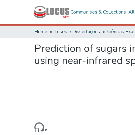
Communities & Collections
Al
Home
Teses e Dissertações
Prediction of sugars i
using near-infrared s
Loading...
Files