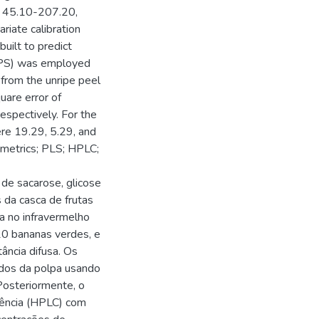
om 45.10-207.20,
riate calibration
uilt to predict
(OPS) was employed
from the unripe peel
uare error of
espectively. For the
re 19.29, 5.29, and
metrics; PLS; HPLC;
 de sacarose, glicose
 da casca de frutas
 no infravermelho
20 bananas verdes, e
ância difusa. Os
aídos da polpa usando
osteriormente, o
ciência (HPLC) com