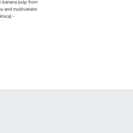
pe banana pulp from
py and multivariate
ímica) -