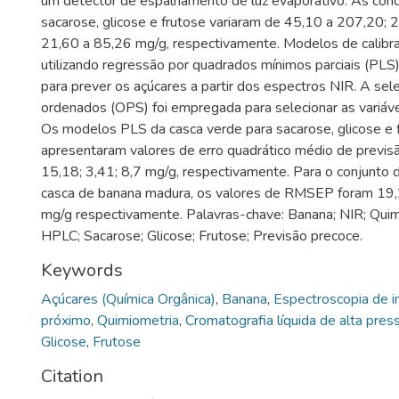
um detector de espalhamento de luz evaporativo. As con
sacarose, glicose e frutose variaram de 45,10 a 207,20; 
21,60 a 85,26 mg/g, respectivamente. Modelos de calibra
utilizando regressão por quadrados mínimos parciais (PLS
para prever os açúcares a partir dos espectros NIR. A sel
ordenados (OPS) foi empregada para selecionar as variáve
Os modelos PLS da casca verde para sacarose, glicose e 
apresentaram valores de erro quadrático médio de previ
15,18; 3,41; 8,7 mg/g, respectivamente. Para o conjunto
casca de banana madura, os valores de RMSEP foram 19,2
mg/g respectivamente. Palavras-chave: Banana; NIR; Quim
HPLC; Sacarose; Glicose; Frutose; Previsão precoce.
Keywords
Açúcares (Química Orgânica)
,
Banana
,
Espectroscopia de i
próximo
,
Quimiometria
,
Cromatografia líquida de alta pres
Glicose
,
Frutose
Citation