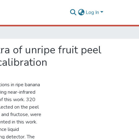
Log In
a of unripe fruit peel
alibration
ions in ripe banana
ing near-infrared
of this work. 320
lected on the peel
e, and fructose, were
nted in this work.
ce liquid
ng detector. The