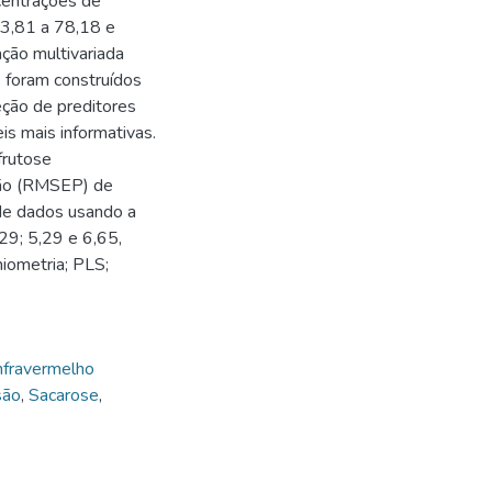
centrações de
23,81 a 78,18 e
ção multivariada
) foram construídos
eção de preditores
is mais informativas.
frutose
são (RMSEP) de
 de dados usando a
9; 5,29 e 6,65,
iometria; PLS;
nfravermelho
são
,
Sacarose
,