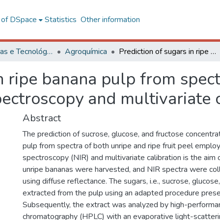
l of DSpace
Statistics
Other information
Ciências Exatas e Tecnológicas
Agroquímica
Prediction of sugars in ripe banana pulp from spectra of unripe fruit peel using near-infrared spectroscopy and multivariate calibration
n ripe banana pulp from spectr
pectroscopy and multivariate c
Abstract
The prediction of sucrose, glucose, and fructose concentrat
pulp from spectra of both unripe and ripe fruit peel employ
spectroscopy (NIR) and multivariate calibration is the aim 
unripe bananas were harvested, and NIR spectra were col
using diffuse reflectance. The sugars, i.e., sucrose, glucos
extracted from the pulp using an adapted procedure prese
Subsequently, the extract was analyzed by high-performan
chromatography (HPLC) with an evaporative light-scatteri