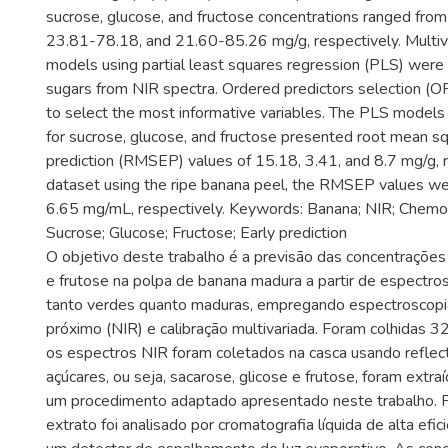
sucrose, glucose, and fructose concentrations ranged fr
23.81-78.18, and 21.60-85.26 mg/g, respectively. Multiva
models using partial least squares regression (PLS) were b
sugars from NIR spectra. Ordered predictors selection 
to select the most informative variables. The PLS models 
for sucrose, glucose, and fructose presented root mean sq
prediction (RMSEP) values of 15.18, 3.41, and 8.7 mg/g, r
dataset using the ripe banana peel, the RMSEP values we
6.65 mg/mL, respectively. Keywords: Banana; NIR; Chemo
Sucrose; Glucose; Fructose; Early prediction
O objetivo deste trabalho é a previsão das concentrações
e frutose na polpa de banana madura a partir de espectros
tanto verdes quanto maduras, empregando espectroscopia
próximo (NIR) e calibração multivariada. Foram colhidas 3
os espectros NIR foram coletados na casca usando reflect
açúcares, ou seja, sacarose, glicose e frutose, foram extr
um procedimento adaptado apresentado neste trabalho. P
extrato foi analisado por cromatografia líquida de alta efi