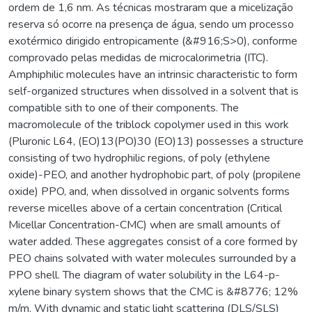
ordem de 1,6 nm. As técnicas mostraram que a micelização
reserva só ocorre na presença de água, sendo um processo
exotérmico dirigido entropicamente (&#916;S>0), conforme
comprovado pelas medidas de microcalorimetria (ITC).
Amphiphilic molecules have an intrinsic characteristic to form
self-organized structures when dissolved in a solvent that is
compatible sith to one of their components. The
macromolecule of the triblock copolymer used in this work
(Pluronic L64, (EO)13(PO)30 (EO)13) possesses a structure
consisting of two hydrophilic regions, of poly (ethylene
oxide)-PEO, and another hydrophobic part, of poly (propilene
oxide) PPO, and, when dissolved in organic solvents forms
reverse micelles above of a certain concentration (Critical
Micellar Concentration-CMC) when are small amounts of
water added. These aggregates consist of a core formed by
PEO chains solvated with water molecules surrounded by a
PPO shell. The diagram of water solubility in the L64-p-
xylene binary system shows that the CMC is &#8776; 12%
m/m. With dynamic and static light scattering (DLS/SLS)