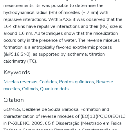
measurements, its was possible to determine the
hydrodynamical radius (Rh) of micelles (~ 7 nm) with
repulsive interactions. With SAXS it was observed that the
L64 chains have repulsive interactions and their (RG) size is
around 1.6 nm. All techniques show that the micellization
occurs only in the presence of water. The reverse micelles
formation is a entropically favored exothermic process
(&#916;S>0), as supported by isothermal titration
calorimetry (ITC).
Keywords
Micelas reversas
,
Colóides
,
Pontos quânticos
,
Reverse
micelles
,
Colloids
,
Quantum dots
Citation
GOMES, Deizilene de Souza Barbosa. Formation and
characterization of reverse micelles of (EO)13(PO)30(EO)13
in P-XILENO. 2009. 65 f. Dissertação (Mestrado em Física