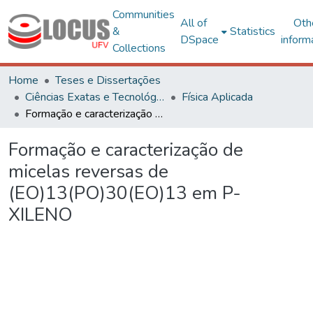
Communities
All of
Oth
&
Statistics
DSpace
inform
Collections
Home
Teses e Dissertações
Ciências Exatas e Tecnológicas
Física Aplicada
Formação e caracterização de micelas reversas de (EO)13(PO)30(EO)13 em P-XILENO
Formação e caracterização de
micelas reversas de
(EO)13(PO)30(EO)13 em P-
XILENO