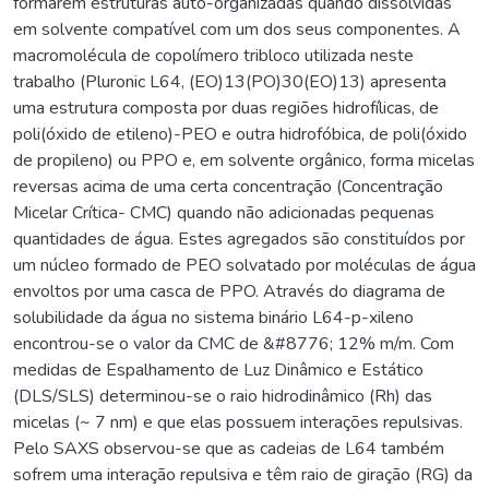
formarem estruturas auto-organizadas quando dissolvidas
em solvente compatível com um dos seus componentes. A
macromolécula de copolímero tribloco utilizada neste
trabalho (Pluronic L64, (EO)13(PO)30(EO)13) apresenta
uma estrutura composta por duas regiões hidrofílicas, de
poli(óxido de etileno)-PEO e outra hidrofóbica, de poli(óxido
de propileno) ou PPO e, em solvente orgânico, forma micelas
reversas acima de uma certa concentração (Concentração
Micelar Crítica- CMC) quando não adicionadas pequenas
quantidades de água. Estes agregados são constituídos por
um núcleo formado de PEO solvatado por moléculas de água
envoltos por uma casca de PPO. Através do diagrama de
solubilidade da água no sistema binário L64-p-xileno
encontrou-se o valor da CMC de &#8776; 12% m/m. Com
medidas de Espalhamento de Luz Dinâmico e Estático
(DLS/SLS) determinou-se o raio hidrodinâmico (Rh) das
micelas (~ 7 nm) e que elas possuem interações repulsivas.
Pelo SAXS observou-se que as cadeias de L64 também
sofrem uma interação repulsiva e têm raio de giração (RG) da