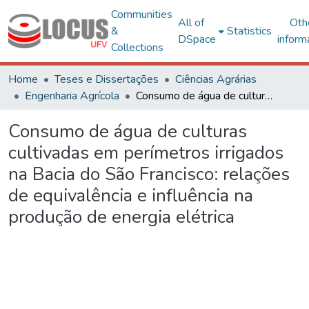
Communities
All of
Oth
&
Statistics
DSpace
inform
Collections
Home
Teses e Dissertações
Ciências Agrárias
Engenharia Agrícola
Consumo de água de culturas cultivadas em perímetros irrigados na Bacia do São Francisco: relações de equivalência e influência na produção de energia elétrica
Consumo de água de culturas
cultivadas em perímetros irrigados
na Bacia do São Francisco: relações
de equivalência e influência na
produção de energia elétrica