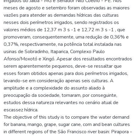
irrigados do Jaíba - MG e Senador Nilo Coelho - PE. Nos
meses de agosto e setembro foram observadas as maiores
vazões para atender as demandas hídricas das culturas
nesses dois perímetros irrigados, sendo registrados os
valores médios de 12,37 m 3 s -1 e 12,72 m 3 s -1 , que
promoveram, consequentemente, uma redução de 0,36% e
0,37%, respectivamente, na potência total instalada nas
usinas de Sobradinho, Itaparica, Complexo Paulo
Afonso/Moxotó e Xingó. Apesar dos resultados encontrados
serem aparentemente pequenos, deve-se ressaltar que
esses foram obtidos apenas para dois perímetros irrigados,
levando-se em consideração apenas seis culturas. A
amplitude e a complexidade do assunto aliado à
preocupação da sociedade, tornaram, por conseguinte,
estudos dessa natureza relevantes no cenário atual de
escassez hídrica.
The objective of this study is to compare the water demand
for banana, mango, grape, sugar cane, corn and bean cultures
in different regions of the São Francisco river basin: Pirapora -