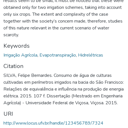
results seem to be small, it must be noticed that these were
obtained only for two irrigation schemes, taking into account
only six crops. The extent and complexity of the case
together with the society’s concern made, therefore, studies
of this nature relevant in the current scenario of water
scarcity.
Keywords
Irrigação Agrícola
,
Evapotranspiração
,
Hidrelétricas
Citation
SILVA, Felipe Bernardes. Consumo de água de culturas
cultivadas em perímetros irrigados na bacia do São Francisco:
Relações de equivalência e influência na produção de energia
elétrica. 2015. 107 f. Dissertação (Mestrado em Engenharia
Agrícola) - Universidade Federal de Viçosa, Viçosa. 2015.
URI
http://www.locus.ufv.br/handle/123456789/7324