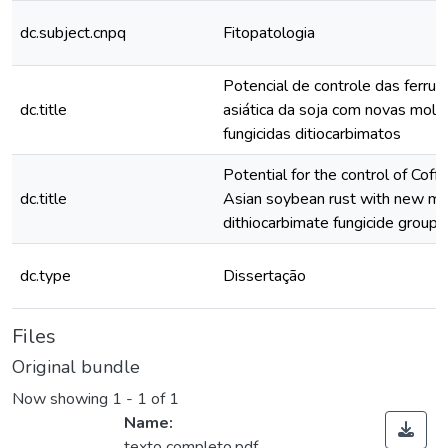
dc.subject.cnpq
Fitopatologia
Potencial de controle das ferrug
dc.title
asiática da soja com novas molé
fungicidas ditiocarbimatos
Potential for the control of Coffe
dc.title
Asian soybean rust with new mo
dithiocarbimate fungicide group
dc.type
Dissertação
Files
Original bundle
Now showing
1 - 1 of 1
Name:
texto completo.pdf