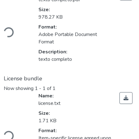
Size:
978.27 KB
Format:
Loading...
Adobe Portable Document
Format
Description:
texto completo
License bundle
Now showing
1 - 1 of 1
Name:
license.txt
Size:
1.71 KB
Format:
Loading...
Item-specific license agreed upon