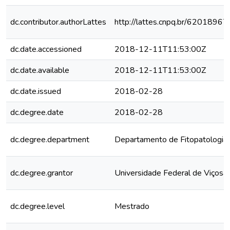
dc.contributor.authorLattes
http://lattes.cnpq.br/620189
dc.date.accessioned
2018-12-11T11:53:00Z
dc.date.available
2018-12-11T11:53:00Z
dc.date.issued
2018-02-28
dc.degree.date
2018-02-28
dc.degree.department
Departamento de Fitopatologia
dc.degree.grantor
Universidade Federal de Viçosa
dc.degree.level
Mestrado