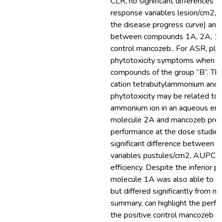
CLR, no significant differences 
response variables lesion/cm2,
the disease progress curve) and
between compounds 1A, 2A, 1B 
control mancozeb.. For ASR, pla
phytotoxicity symptoms when tr
compounds of the group “B”. Thi
cation tetrabutylammonium and 
phytotoxicity may be related to 
ammonium ion in an aqueous env
molecule 2A and mancozeb pres
performance at the dose studie
significant difference between t
variables pustules/cm2, AUPCD 
efficiency. Despite the inferior 
molecule 1A was also able to co
but differed significantly from 
summary, can highlight the perfo
the positive control mancozeb o