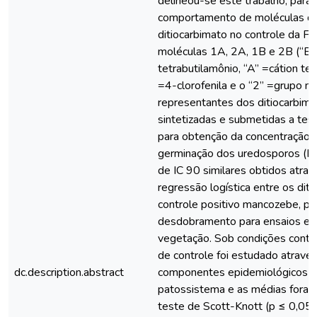
delineou-se este trabalho, para a
comportamento de moléculas d
ditiocarbimato no controle da FC
moléculas 1A, 2A, 1B e 2B (“B”
tetrabutilamônio, “A” =cátion tetr
=4-clorofenila e o “2” =grupo me
representantes dos ditiocarbim
sintetizadas e submetidas a tes
para obtenção da concentração i
germinação dos uredosporos (IC 
de IC 90 similares obtidos atrav
regressão logística entre os dit
controle positivo mancozebe, pos
desdobramento para ensaios em
vegetação. Sob condições contro
de controle foi estudado atravé
dc.description.abstract
componentes epidemiológicos d
patossistema e as médias fora
teste de Scott-Knott (p ≤ 0,05)