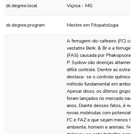
dc.degree.local
Viçosa - MG
dc.degree.program
Mestre em Fitopatologia
A ferrugem-do-cafeeiro (FC) ca
vastatrix Berk. & Br e a ferruge
(FAS) causada por Phakopsora p
P. Sydow são doenças altament
difícil controle. Dentre as estra
destaca- se o controle químico,
método fundamental em ambos 
Apesar disso, os últimos grupos
foram lançados no mercado naci
anos. Diante desses fatos, é nec
novas moléculas com potencial p
FC e FAZ e que sejam menos tó
ambiente, homem e animais. Nes