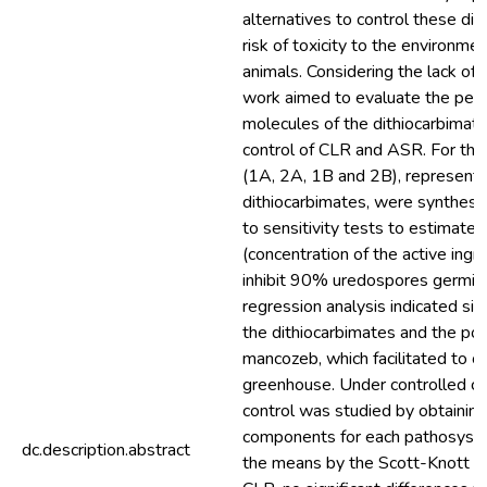
alternatives to control these di
risk of toxicity to the environm
animals. Considering the lack of
work aimed to evaluate the per
molecules of the dithiocarbimate
control of CLR and ASR. For this
(1A, 2A, 1B and 2B), representa
dithiocarbimates, were synthesi
to sensitivity tests to estimate 
(concentration of the active ingr
inhibit 90% uredospores germinat
regression analysis indicated sim
the dithiocarbimates and the pos
mancozeb, which facilitated to co
greenhouse. Under controlled co
control was studied by obtaining
components for each pathosyst
dc.description.abstract
the means by the Scott-Knott te