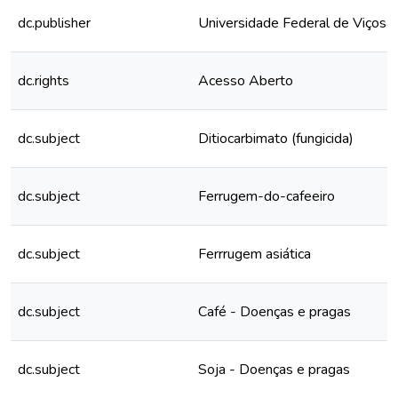
dc.publisher
Universidade Federal de Viçosa
dc.rights
Acesso Aberto
dc.subject
Ditiocarbimato (fungicida)
dc.subject
Ferrugem-do-cafeeiro
dc.subject
Ferrrugem asiática
dc.subject
Café - Doenças e pragas
dc.subject
Soja - Doenças e pragas