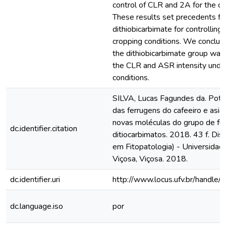
control of CLR and 2A for the co
These results set precedents for
dithiobicarbimate for controlli
cropping conditions. We conclude
the dithiobicarbimate group was 
the CLR and ASR intensity under
conditions.
SILVA, Lucas Fagundes da. Poten
das ferrugens do cafeeiro e asiá
novas moléculas do grupo de fun
dc.identifier.citation
ditiocarbimatos. 2018. 43 f. Di
em Fitopatologia) - Universidad
Viçosa, Viçosa. 2018.
dc.identifier.uri
http://www.locus.ufv.br/hand
dc.language.iso
por