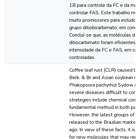
1B para controle da FC e da mo
controlar FAS. Este trabalho mo
muito promissores para estudos
grupo ditiobicarbimato, em cond
Concluí-se que, as moléculas do
ditiocarbimato foram eficientes 
intensidade da FC e FAS, em co
controladas.
Coffee leaf rust (CLR) caused by
Berk. & Br and Asian soybean r
Phakopsora pachyrhizi Sydow &
severe diseases difficult to co
strategies include chemical contr
fundamental method in both pa
However, the latest groups of f
released to the Brazilian marke
ago. In view of these facts, it is
for new molecules that may repr