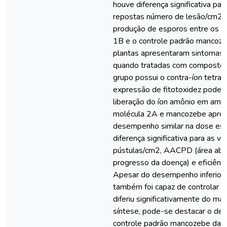
houve diferença significativa para
repostas número de lesão/cm2
produção de esporos entre os 
1B e o controle padrão mancoze
plantas apresentaram sintomas d
quando tratadas com compostos 
grupo possui o contra-íon tetrab
expressão de fitotoxidez pode e
liberação do íon amônio em amb
molécula 2A e mancozebe apre
desempenho similar na dose es
diferença significativa para as v
pústulas/cm2, AACPD (área abai
progresso da doença) e eficiênci
Apesar do desempenho inferior,
também foi capaz de controlar 
diferiu significativamente do m
síntese, pode-se destacar o de
controle padrão mancozebe das