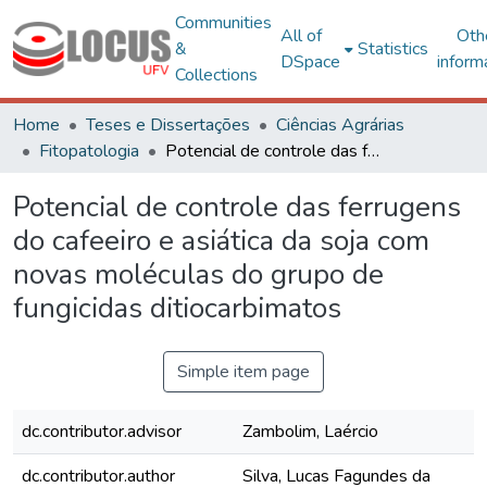
Communities
All of
Oth
&
Statistics
DSpace
inform
Collections
Home
Teses e Dissertações
Ciências Agrárias
Fitopatologia
Potencial de controle das ferrugens do cafeeiro e asiática da soja com novas moléculas do grupo de fungicidas ditiocarbimatos
Potencial de controle das ferrugens
do cafeeiro e asiática da soja com
novas moléculas do grupo de
fungicidas ditiocarbimatos
Simple item page
dc.contributor.advisor
Zambolim, Laércio
dc.contributor.author
Silva, Lucas Fagundes da