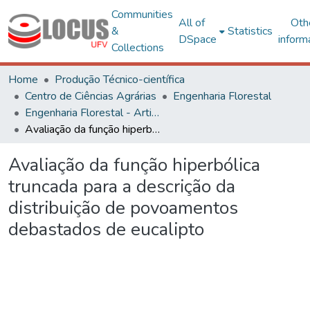
Communities
All of
Oth
&
Statistics
DSpace
inform
Collections
Home
Produção Técnico-científica
Centro de Ciências Agrárias
Engenharia Florestal
Engenharia Florestal - Artigos
Avaliação da função hiperbólica truncada para a descrição da distribuição de povoamentos debastados de eucalipto
Avaliação da função hiperbólica
truncada para a descrição da
distribuição de povoamentos
debastados de eucalipto