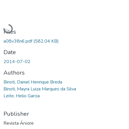
Loading...
Files
a08v38n6.pdf
(582.04 KB)
Date
2014-07-02
Authors
Binoti, Daniel Henrique Breda
Binoti, Mayra Luiza Marques da Silva
Leite, Helio Garcia
Publisher
Revista Árvore