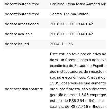
dc.contributor.author
Carvalho, Rosa Maria Armond Mira
dc.contributor.author
Soares, Thelma Shirlen
dc.date.accessioned
2018-01-10T10:46:04Z
dc.date.available
2018-01-10T10:46:04Z
dc.date.issued
2004-11-25
Este estudo teve por objetivo avali
do setor florestal para o desenvol
econômico do Estado do Espírito S
dos multiplicadores de impacto nos
sociais e econômicos. Analisando 
1999, observou-se que aumentos
dc.description.abstract
produção florestal são suficientes 
geração de mais 1.363 empregos f
estado, de R$9,354 milhões nas 
salariais, de R$77,716 milhões no