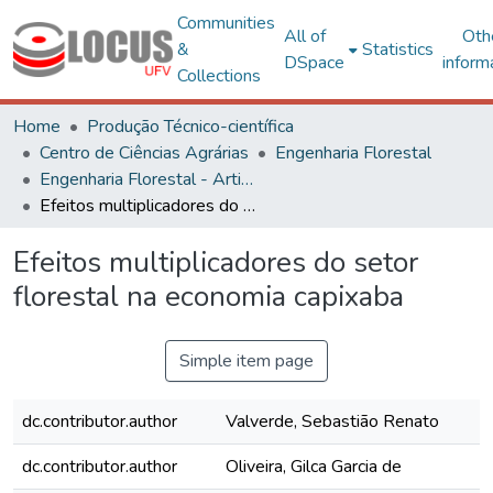
Communities
All of
Oth
&
Statistics
DSpace
inform
Collections
Home
Produção Técnico-científica
Centro de Ciências Agrárias
Engenharia Florestal
Engenharia Florestal - Artigos
Efeitos multiplicadores do setor florestal na economia capixaba
Efeitos multiplicadores do setor
florestal na economia capixaba
Simple item page
dc.contributor.author
Valverde, Sebastião Renato
dc.contributor.author
Oliveira, Gilca Garcia de