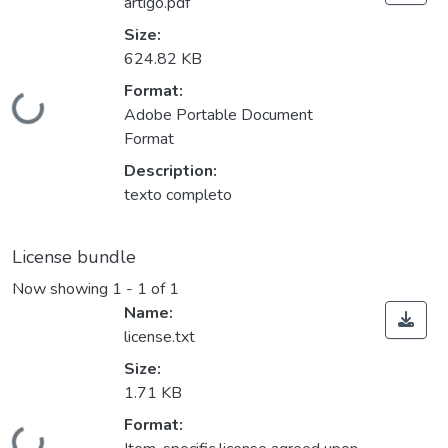
artigo.pdf
Size:
624.82 KB
Format:
Loading...
Adobe Portable Document
Format
Description:
texto completo
License bundle
Now showing
1 - 1 of 1
Name:
license.txt
Size:
1.71 KB
Format: