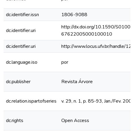
dc.identifier.issn
1806-9088
http://dx.doi.org/10.1590/S0100-
dc.identifier.uri
67622005000100010
dc.identifier.uri
http://www.locus.ufv.br/handle/
dc.language.iso
por
dc.publisher
Revista Árvore
dc.relation.ispartofseries
v. 29, n. 1, p. 85-93, Jan./Fev. 200
dc.rights
Open Access