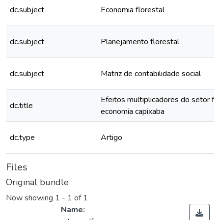
dc.subject
Economia florestal
dc.subject
Planejamento florestal
dc.subject
Matriz de contabilidade social
Efeitos multiplicadores do setor fl
dc.title
economia capixaba
dc.type
Artigo
Files
Original bundle
Now showing
1 - 1 of 1
Name: