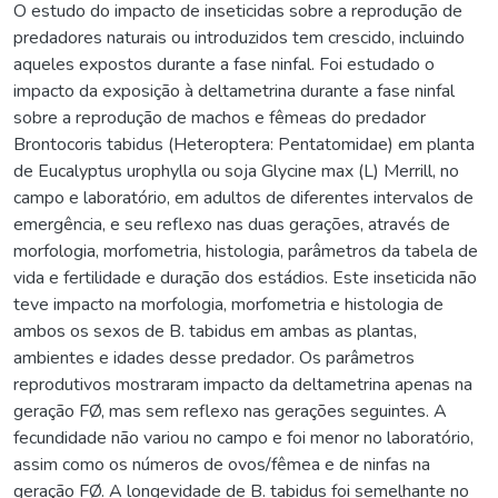
O estudo do impacto de inseticidas sobre a reprodução de
predadores naturais ou introduzidos tem crescido, incluindo
aqueles expostos durante a fase ninfal. Foi estudado o
impacto da exposição à deltametrina durante a fase ninfal
sobre a reprodução de machos e fêmeas do predador
Brontocoris tabidus (Heteroptera: Pentatomidae) em planta
de Eucalyptus urophylla ou soja Glycine max (L) Merrill, no
campo e laboratório, em adultos de diferentes intervalos de
emergência, e seu reflexo nas duas gerações, através de
morfologia, morfometria, histologia, parâmetros da tabela de
vida e fertilidade e duração dos estádios. Este inseticida não
teve impacto na morfologia, morfometria e histologia de
ambos os sexos de B. tabidus em ambas as plantas,
ambientes e idades desse predador. Os parâmetros
reprodutivos mostraram impacto da deltametrina apenas na
geração FØ, mas sem reflexo nas gerações seguintes. A
fecundidade não variou no campo e foi menor no laboratório,
assim como os números de ovos/fêmea e de ninfas na
geração FØ. A longevidade de B. tabidus foi semelhante no