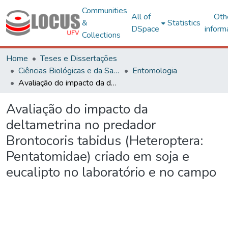
Communities
All of
Oth
&
Statistics
DSpace
inform
Collections
Home
Teses e Dissertações
Ciências Biológicas e da Saúde
Entomologia
Avaliação do impacto da deltametrina no predador Brontocoris tabidus (Heteroptera: Pentatomidae) criado em soja e eucalipto no laboratório e no campo
Avaliação do impacto da
deltametrina no predador
Brontocoris tabidus (Heteroptera:
Pentatomidae) criado em soja e
eucalipto no laboratório e no campo