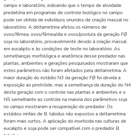
campo e laboratório, indicando que o tempo de atividade
predatória em programas de controle biológico no campo
pode ser obtida de indivíduos oriundos de criação massal no
laboratório. A deltametrina afetou os números de
ovos/fêmea, ovos/fêmea/dia e ovos/postura da geração FØ
soja no laboratório, provavelmente devido à criação massal
em eucalipto e às condições de teste no laboratório. As
semelhanças morfológica e anatômica desse predador nas
plantas, ambientes e gerações pesquisados mostraram que
estes parâmetros não foram afetados pela deltametrina. A
maior duração do estádio N3 da geração FØ foi devida a
exposição ao piretróide, mas a semelhança da duração do N4
desta geração com o controle nas plantas e ambientes e o
N5 semelhante ao controle na maioria dos parâmetros soja
no campo mostraram a recuperação do predador. Os
estádios ninfais de B. tabidus não expostos a deltametrina
foram mais curtos. A aplicação do inseticida nas culturas de
eucalipto e soja pode ser compatível com o predador B.