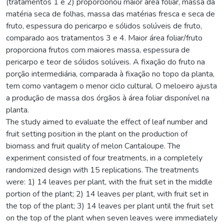
(tratamentos 1 e 2) proporcionou maior área foliar, massa da
matéria seca de folhas, massa das matérias fresca e seca de
fruto, espessura do pericarpo e sólidos solúveis de fruto,
comparado aos tratamentos 3 e 4. Maior área foliar/fruto
proporciona frutos com maiores massa, espessura de
pericarpo e teor de sólidos solúveis. A fixação do fruto na
porção intermediária, comparada à fixação no topo da planta,
tem como vantagem o menor ciclo cultural. O meloeiro ajusta
a produção de massa dos órgãos à área foliar disponível na
planta.
The study aimed to evaluate the effect of leaf number and
fruit setting position in the plant on the production of
biomass and fruit quality of melon Cantaloupe. The
experiment consisted of four treatments, in a completely
randomized design with 15 replications. The treatments
were: 1) 14 leaves per plant, with the fruit set in the middle
portion of the plant; 2) 14 leaves per plant, with fruit set in
the top of the plant; 3) 14 leaves per plant until the fruit set
on the top of the plant when seven leaves were immediately