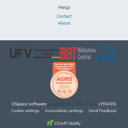
Help
Contact
About
DSpace software
copyright © 2002-2026
LYRASIS
Cookie settings
Accessibility settings
Send Feedback
COAR Notify