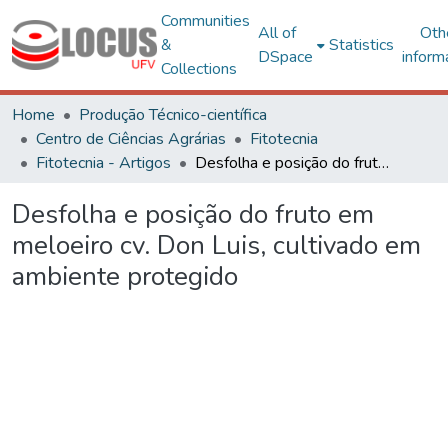
Communities
All of
Oth
&
Statistics
DSpace
inform
Collections
Home
Produção Técnico-científica
Centro de Ciências Agrárias
Fitotecnia
Fitotecnia - Artigos
Desfolha e posição do fruto em meloeiro cv. Don Luis, cultivado em ambiente protegido
Desfolha e posição do fruto em
meloeiro cv. Don Luis, cultivado em
ambiente protegido