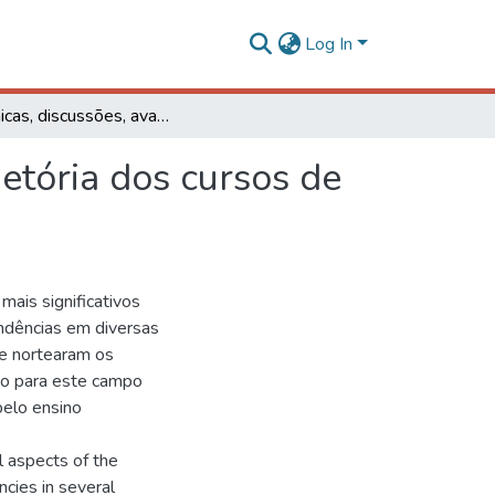
Log In
Polêmicas, discussões, avanços e tendências na trajetória dos cursos de comunicação no Brasil
jetória dos cursos de
mais significativos
tendências em diversas
ue nortearam os
ão para este campo
pelo ensino
l aspects of the
ncies in several