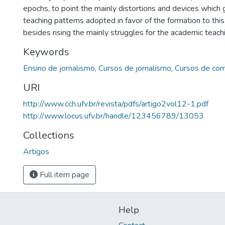
epochs, to point the mainly distortions and devices which 
teaching patterns adopted in favor of the formation to this
besides rising the mainly struggles for the academic teachi
Keywords
Ensino de jornalismo
,
Cursos de jornalismo
,
Cursos de com
URI
http://www.cch.ufv.br/revista/pdfs/artigo2vol12-1.pdf
http://www.locus.ufv.br/handle/123456789/13053
Collections
Artigos
Full item page
Help