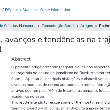
l of DSpace
Statistics
Other information
Centro de Ciências Humanas, Letras e Artes
Comunicação Social
Artigos
, avanços e tendências na tra
l
Abstract
O presente artigo pretende resgatar alguns dos aspectos 
da trajetória do ensino de jornalismo no Brasil. Analisar 
épocas. Apontar os principais distorções e dispositivos q
diversos modelos de ensino adotados em prol da formaç
através dos tempos. Além de levantar as principais lutas 
acadêmico no setor.
This article intends to rescue some of the most meaningfu
teaching trajectory of journalism in Brazil, to analyze tende