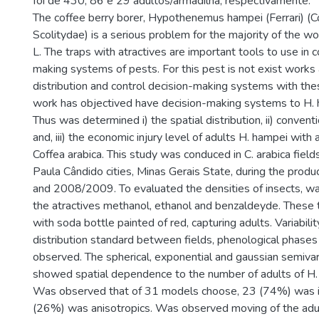
foi de 430, 86 e 29 adultos/armadilha, respectivamente.
The coffee berry borer, Hypothenemus hampei (Ferrari) (C
Scolitydae) is a serious problem for the majority of the wo
L. The traps with atractives are important tools to use in c
making systems of pests. For this pest is not exist works 
distribution and control decision-making systems with thes
work has objectived have decision-making systems to H. 
Thus was determined i) the spatial distribution, ii) convent
and, iii) the economic injury level of adults H. hampei with 
Coffea arabica. This study was conduced in C. arabica fiel
Paula Cândido cities, Minas Gerais State, during the pro
and 2008/2009. To evaluated the densities of insects, wa
the atractives methanol, ethanol and benzaldeyde. These
with soda bottle painted of red, capturing adults. Variability
distribution standard between fields, phenological phase
observed. The spherical, exponential and gaussian semiv
showed spatial dependence to the number of adults of H. 
Was observed that of 31 models choose, 23 (74%) was i
(26%) was anisotropics. Was observed moving of the adult