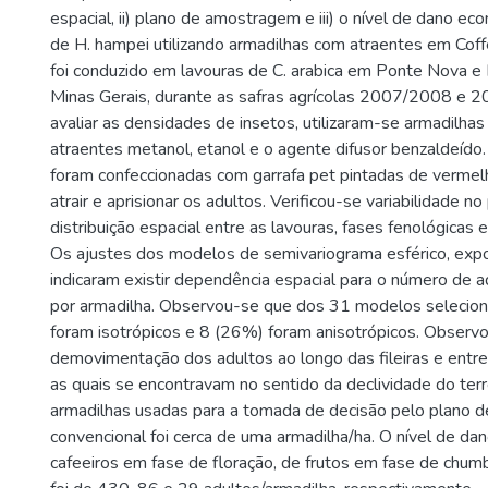
espacial, ii) plano de amostragem e iii) o nível de dano e
de H. hampei utilizando armadilhas com atraentes em Coff
foi conduzido em lavouras de C. arabica em Ponte Nova e 
Minas Gerais, durante as safras agrícolas 2007/2008 e 
avaliar as densidades de insetos, utilizaram-se armadilha
atraentes metanol, etanol e o agente difusor benzaldeído
foram confeccionadas com garrafa pet pintadas de vermelh
atrair e aprisionar os adultos. Verificou-se variabilidade n
distribuição espacial entre as lavouras, fases fenológicas 
Os ajustes dos modelos de semivariograma esférico, expo
indicaram existir dependência espacial para o número de 
por armadilha. Observou-se que dos 31 modelos selecio
foram isotrópicos e 8 (26%) foram anisotrópicos. Observ
demovimentação dos adultos ao longo das fileiras e entre a
as quais se encontravam no sentido da declividade do ter
armadilhas usadas para a tomada de decisão pelo plano
convencional foi cerca de uma armadilha/ha. O nível de d
cafeeiros em fase de floração, de frutos em fase de chu