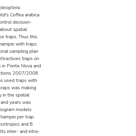
oleoptera:
rld's Coffea arabica
ontrol decision-
about spatial
e traps. Thus this
hampei with traps.
ional sampling plan
attractives traps on
ds in Ponte Nova and
ductions 2007/2008
s used traps with
 traps was making
 in the spatial
s and years was
ariogram models
hampei per trap.
sotropics and 8
s inter- and intra-