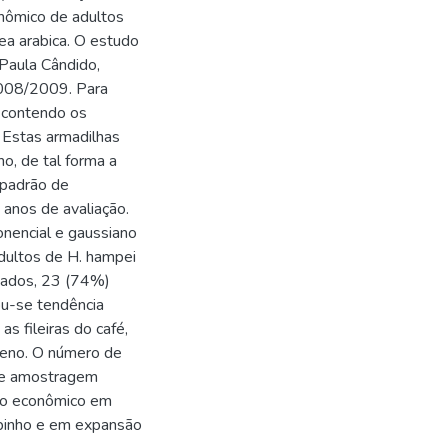
conômico de adultos
ea arabica. O estudo
Paula Cândido,
2008/2009. Para
s contendo os
. Estas armadilhas
o, de tal forma a
o padrão de
e anos de avaliação.
nencial e gaussiano
adultos de H. hampei
nados, 23 (74%)
ou-se tendência
s fileiras do café,
reno. O número de
 de amostragem
ano econômico em
mbinho e em expansão