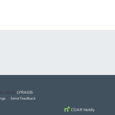
002-2026
LYRASIS
ings
Send Feedback
COAR Notify