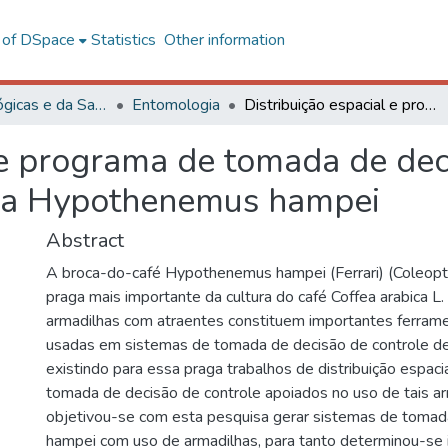
l of DSpace
Statistics
Other information
Ciências Biológicas e da Saúde
Entomologia
Distribuição espacial e programa de tomada de decisão de controle usando armadilha para Hypothenemus hampei
 e programa de tomada de dec
ra Hypothenemus hampei
Abstract
A broca-do-café Hypothenemus hampei (Ferrari) (Coleopte
praga mais importante da cultura do café Coffea arabica L
armadilhas com atraentes constituem importantes ferram
usadas em sistemas de tomada de decisão de controle de
existindo para essa praga trabalhos de distribuição espac
tomada de decisão de controle apoiados no uso de tais ar
objetivou-se com esta pesquisa gerar sistemas de tomad
hampei com uso de armadilhas, para tanto determinou-se i)