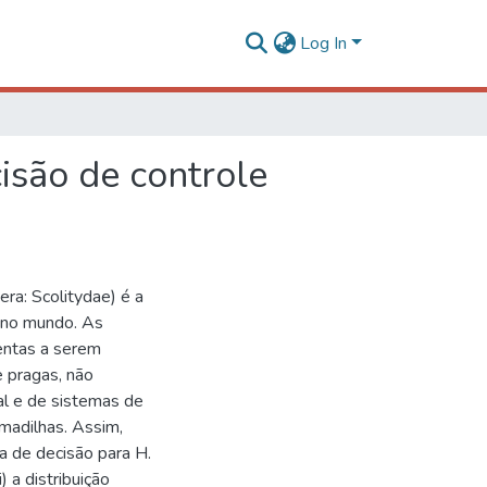
Log In
isão de controle
ra: Scolitydae) é a
. no mundo. As
entas a serem
 pragas, não
ial e de sistemas de
madilhas. Assim,
a de decisão para H.
 a distribuição