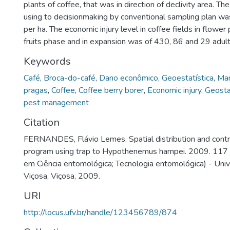
plants of coffee, that was in direction of declivity area. T
using to decisionmaking by conventional sampling plan was
per ha. The economic injury level in coffee fields in flowe
fruits phase and in expansion was of 430, 86 and 29 adults
Keywords
Café
,
Broca-do-café
,
Dano econômico
,
Geoestatística
,
Man
pragas
,
Coffee
,
Coffee berry borer
,
Economic injury
,
Geosta
pest management
Citation
FERNANDES, Flávio Lemes. Spatial distribution and contr
program using trap to Hypothenemus hampei. 2009. 117 
em Ciência entomológica; Tecnologia entomológica) - Uni
Viçosa, Viçosa, 2009.
URI
http://locus.ufv.br/handle/123456789/874