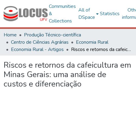
Communities
All of
Oth
&
Statistics
DSpace
inform
Collections
Home
Produção Técnico-científica
Centro de Ciências Agrárias
Economia Rural
Economia Rural - Artigos
Riscos e retornos da cafeicultura em Minas Gerais: uma análise de custos e diferenciação
Riscos e retornos da cafeicultura em
Minas Gerais: uma análise de
custos e diferenciação