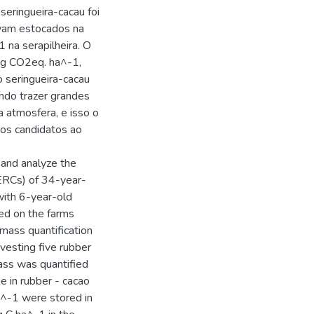
seringueira-cacau foi
vam estocados na
 na serapilheira. O
Mg CO2eq. ha^-1,
 seringueira-cacau
ndo trazer grandes
a atmosfera, e isso o
tos candidatos ao
 and analyze the
(ERCs) of 34-year-
with 6-year-old
ed on the farms
omass quantification
vesting five rubber
mass was quantified
e in rubber - cacao
a^-1 were stored in