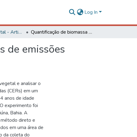
Log In
Engenharia Florestal - Artigos
Quantificação de biomassa e geração de certificados de emissões reduzidas no consórcio seringueira–cacau
os de emissões
vegetal e analisar o
idas (CERs) em um
 34 anos de idade
 O experimento foi
úna, Bahia. A
o método direto e
onados em uma área de
io da coleta do