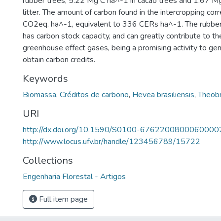
rubber trees, 5.22 Mg C ha^-1 in cacao trees and 1.67 Mg
litter. The amount of carbon found in the intercropping c
CO2eq. ha^-1, equivalent to 336 CERs ha^-1. The rubber
has carbon stock capacity, and can greatly contribute to th
greenhouse effect gases, being a promising activity to g
obtain carbon credits.
Keywords
Biomassa
,
Créditos de carbono
,
Hevea brasiliensis
,
Theob
URI
http://dx.doi.org/10.1590/S0100-6762200800060000
http://www.locus.ufv.br/handle/123456789/15722
Collections
Engenharia Florestal - Artigos
Full item page