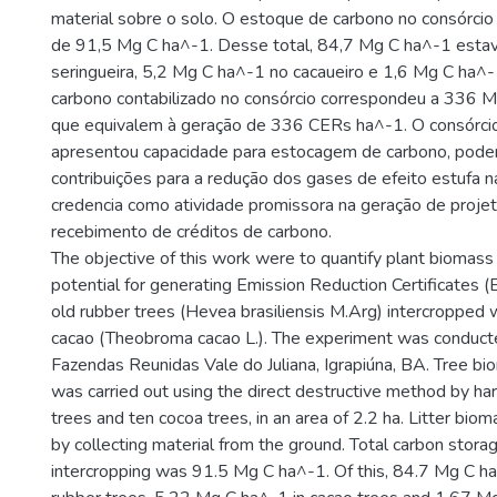
material sobre o solo. O estoque de carbono no consórcio 
de 91,5 Mg C ha^-1. Desse total, 84,7 Mg C ha^-1 esta
seringueira, 5,2 Mg C ha^-1 no cacaueiro e 1,6 Mg C ha^-1
carbono contabilizado no consórcio correspondeu a 336 
que equivalem à geração de 336 CERs ha^-1. O consórcio
apresentou capacidade para estocagem de carbono, pode
contribuições para a redução dos gases de efeito estufa n
credencia como atividade promissora na geração de proje
recebimento de créditos de carbono.
The objective of this work were to quantify plant biomass
potential for generating Emission Reduction Certificates 
old rubber trees (Hevea brasiliensis M.Arg) intercropped 
cacao (Theobroma cacao L.). The experiment was conduct
Fazendas Reunidas Vale do Juliana, Igrapiúna, BA. Tree bi
was carried out using the direct destructive method by har
trees and ten cocoa trees, in an area of 2.2 ha. Litter bio
by collecting material from the ground. Total carbon storag
intercropping was 91.5 Mg C ha^-1. Of this, 84.7 Mg C h