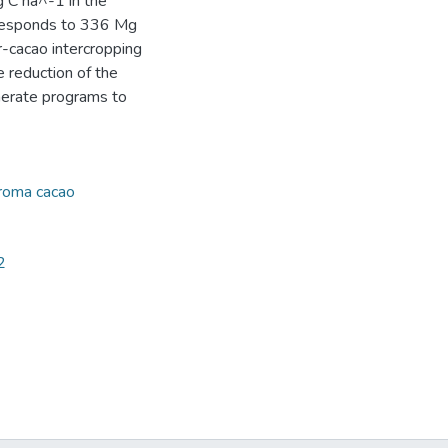
 C ha^-1 in the
orresponds to 336 Mg
-cacao intercropping
e reduction of the
enerate programs to
roma cacao
2