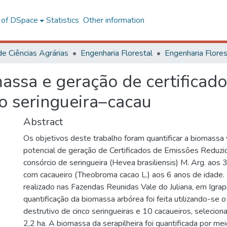
l of DSpace
Statistics
Other information
de Ciências Agrárias
Engenharia Florestal
assa e geração de certificad
o seringueira–cacau
Abstract
Os objetivos deste trabalho foram quantificar a biomassa 
potencial de geração de Certificados de Emissões Reduz
consórcio de seringueira (Hevea brasiliensis) M. Arg. aos
com cacaueiro (Theobroma cacao L.) aos 6 anos de idade.
realizado nas Fazendas Reunidas Vale do Juliana, em Igrapi
quantificação da biomassa arbórea foi feita utilizando-se 
destrutivo de cinco seringueiras e 10 cacaueiros, seleci
2,2 ha. A biomassa da serapilheira foi quantificada por me