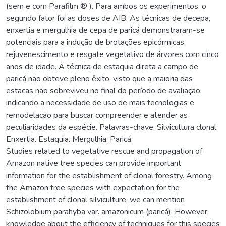
(sem e com Parafilm ® ). Para ambos os experimentos, o
segundo fator foi as doses de AIB. As técnicas de decepa,
enxertia e mergulhia de cepa de paricá demonstraram-se
potenciais para a indução de brotações epicórmicas,
rejuvenescimento e resgate vegetativo de árvores com cinco
anos de idade. A técnica de estaquia direta a campo de
paricá não obteve pleno êxito, visto que a maioria das
estacas não sobreviveu no final do período de avaliação,
indicando a necessidade de uso de mais tecnologias e
remodelação para buscar compreender e atender as
peculiaridades da espécie. Palavras-chave: Silvicultura clonal.
Enxertia. Estaquia. Mergulhia. Paricá.
Studies related to vegetative rescue and propagation of
Amazon native tree species can provide important
information for the establishment of clonal forestry. Among
the Amazon tree species with expectation for the
establishment of clonal silviculture, we can mention
Schizolobium parahyba var. amazonicum (paricá). However,
knowledge about the efficiency of techniques for this species