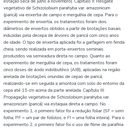
estação seca de julho a novembro). Capítulo II: Resgate
vegetativo de Schizolobium parahyba var. amazonicum
(paricá) via enxertia de campo e mergulhia de cepa. Para o
experimento de enxertia, os tratamentos foram dois
diâmetros de enxertos obtidos a partir de brotações basais
induzidas pela decepa de árvores de paricá com cinco anos
de idade. O tipo de enxertia aplicada foi a garfagem em fenda
cheia, sendo realizada em porta-enxertos seminais
produzidos via semeadura direta no campo. Quanto ao
experimento de mergulhia de cepa, os tratamentos foram
cinco doses de ácido indolbutírico (AIB), aplicadas na região
anelada de brotações oriundas de cepas de paricá,
realizando-se em seguida a amontoa com solo do entorno da
cepa até 15 cm acima da parte anelada. Capítulo III:
Propagação vegetativa de Schizolobium parahyba var.
amazonicum (paricá) via estaquia direta a campo. No
experimento 1, o primeiro fator foi a redução foliar (SF = sem
folha; PF = um par de folíolos; e FI = uma folha inteira). Para o
experimento 2, o primeiro fator foi o uso de filme de parafina