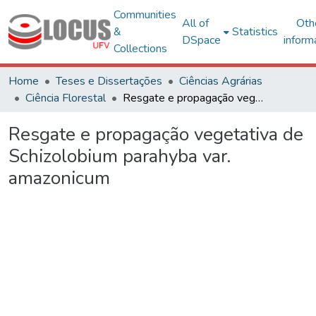
Communities
All of
Oth
&
Statistics
DSpace
inform
Collections
Home
Teses e Dissertações
Ciências Agrárias
Ciência Florestal
Resgate e propagação vegetativa de Schizolobium parahyba var. amazonicum
Resgate e propagação vegetativa de
Schizolobium parahyba var.
amazonicum