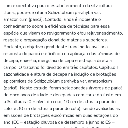
com expectativa para o estabelecimento da silvicultura
clonal, pode-se citar a Schizolobium parahyba var.
amazonicum (paricá). Contudo, ainda é incipiente o
conhecimento sobre a eficiência de técnicas para essa
espécie que visam ao revigoramento e/ou rejuvenescimento,
resgate e propagação clonal de materiais superiores.
Portanto, o objetivo geral deste trabalho foi avaliar a
resposta do paricá e eficiência da aplicação das técnicas de
decepa, enxertia, mergulhia de cepa e estaquia direta a
campo. O trabalho foi dividido em três capítulos. Capítulo I:
sazonalidade e altura de decepa na indução de brotações
epicórmicas de Schizolobium parahyba var. amazonicum
(paricá). Neste estudo, foram selecionadas árvores de paricá
de cinco anos de idade e decepadas com corte do fuste em
três alturas (0 = nível do colo; 10 cm de altura a partir do
colo; e 30 cm de altura a partir do colo), sendo avaliadas as
emissões de brotações epicórmicas em duas estações do
ano (EC = estação chuvosa de dezembro a junho e; ES =