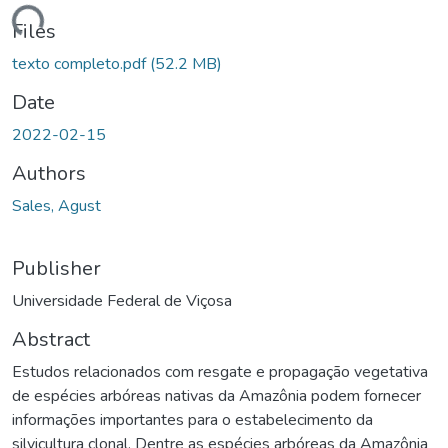
ding...
Files
texto completo.pdf
(52.2 MB)
Date
2022-02-15
Authors
Sales, Agust
Publisher
Universidade Federal de Viçosa
Abstract
Estudos relacionados com resgate e propagação vegetativa
de espécies arbóreas nativas da Amazônia podem fornecer
informações importantes para o estabelecimento da
silvicultura clonal. Dentre as espécies arbóreas da Amazônia