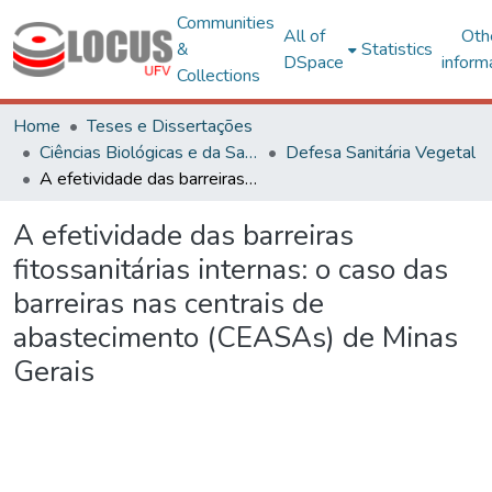
Communities
All of
Oth
&
Statistics
DSpace
inform
Collections
Home
Teses e Dissertações
Ciências Biológicas e da Saúde
Defesa Sanitária Vegetal
A efetividade das barreiras fitossanitárias internas: o caso das barreiras nas centrais de abastecimento (CEASAs) de Minas Gerais
A efetividade das barreiras
fitossanitárias internas: o caso das
barreiras nas centrais de
abastecimento (CEASAs) de Minas
Gerais