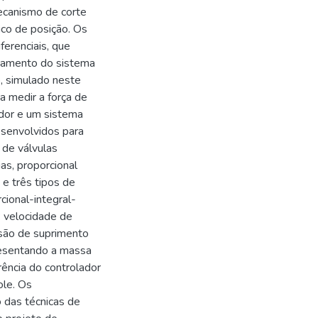
ecanismo de corte
co de posição. Os
erenciais, que
tamento do sistema
o, simulado neste
 a medir a força de
ador e um sistema
esenvolvidos para
 de válvulas
ias, proporcional
 e três tipos de
cional-integral-
: velocidade de
ssão de suprimento
presentando a massa
rência do controlador
le. Os
 das técnicas de