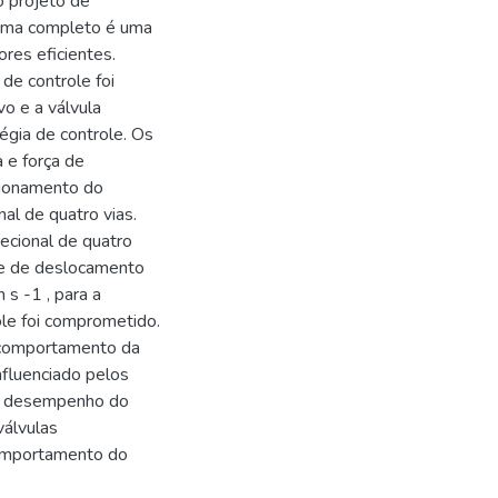
o projeto de
tema completo é uma
res eficientes.
de controle foi
vo e a válvula
égia de controle. Os
 e força de
cionamento do
nal de quatro vias.
ecional de quatro
ade de deslocamento
s -1 , para a
le foi comprometido.
 o comportamento da
nfluenciado pelos
om desempenho do
válvulas
comportamento do