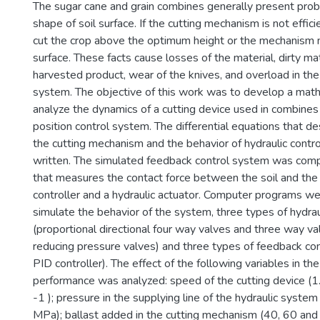
The sugar cane and grain combines generally present prob
shape of soil surface. If the cutting mechanism is not efficie
cut the crop above the optimum height or the mechanism m
surface. These facts cause losses of the material, dirty ma
harvested product, wear of the knives, and overload in th
system. The objective of this work was to develop a mat
analyze the dynamics of a cutting device used in combines
position control system. The differential equations that d
the cutting mechanism and the behavior of hydraulic cont
written. The simulated feedback control system was comp
that measures the contact force between the soil and the 
controller and a hydraulic actuator. Computer programs w
simulate the behavior of the system, three types of hydrau
(proportional directional four way valves and three way va
reducing pressure valves) and three types of feedback cont
PID controller). The effect of the following variables in the
performance was analyzed: speed of the cutting device (1.
-1 ); pressure in the supplying line of the hydraulic syste
MPa); ballast added in the cutting mechanism (40, 60 and