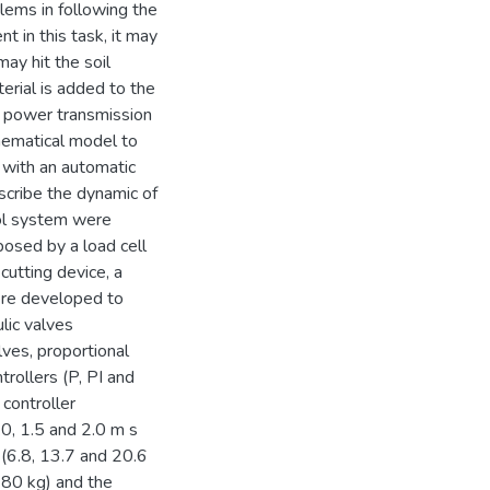
lems in following the
nt in this task, it may
ay hit the soil
terial is added to the
e power transmission
hematical model to
 with an automatic
escribe the dynamic of
rol system were
osed by a load cell
cutting device, a
ere developed to
lic valves
lves, proportional
rollers (P, PI and
 controller
0, 1.5 and 2.0 m s
m (6.8, 13.7 and 20.6
 80 kg) and the