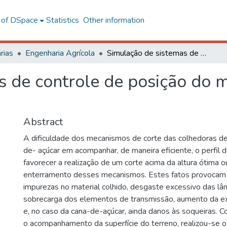
l of DSpace
Statistics
Other information
rias
Engenharia Agrícola
Simulação de sistemas de controle de posição do mecanismo de corte em colhedoras
s de controle de posição do 
Abstract
A dificuldade dos mecanismos de corte das colhedoras de
de- açúcar em acompanhar, de maneira eficiente, o perfil 
favorecer a realização de um corte acima da altura ótima 
enterramento desses mecanismos. Estes fatos provocam 
impurezas no material colhido, desgaste excessivo das lâm
sobrecarga dos elementos de transmissão, aumento da ex
e, no caso da cana-de-açúcar, ainda danos às soqueiras. C
o acompanhamento da superfície do terreno, realizou-se o