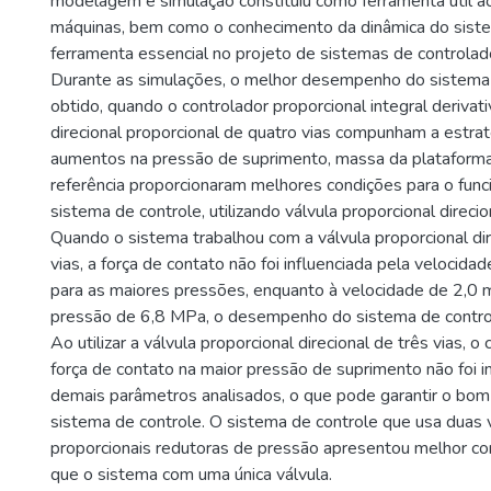
modelagem e simulação constituiu como ferramenta útil a
máquinas, bem como o conhecimento da dinâmica do sis
ferramenta essencial no projeto de sistemas de controlado
Durante as simulações, o melhor desempenho do sistema 
obtido, quando o controlador proporcional integral derivati
direcional proporcional de quatro vias compunham a estrat
aumentos na pressão de suprimento, massa da plataforma
referência proporcionaram melhores condições para o fun
sistema de controle, utilizando válvula proporcional direcio
Quando o sistema trabalhou com a válvula proporcional dir
vias, a força de contato não foi influenciada pela velocid
para as maiores pressões, enquanto à velocidade de 2,0 m 
pressão de 6,8 MPa, o desempenho do sistema de contro
Ao utilizar a válvula proporcional direcional de três vias,
força de contato na maior pressão de suprimento não foi i
demais parâmetros analisados, o que pode garantir o b
sistema de controle. O sistema de controle que usa duas 
proporcionais redutoras de pressão apresentou melhor 
que o sistema com uma única válvula.