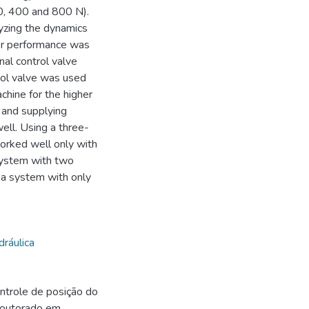
00, 400 and 800 N).
yzing the dynamics
ter performance was
nal control valve
rol valve was used
chine for the higher
 and supplying
ell. Using a three-
worked well only with
 system with two
 a system with only
dráulica
ntrole de posição do
Doutorado em