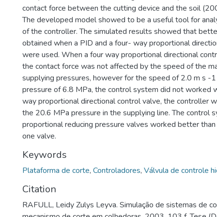
contact force between the cutting device and the soil (2
The developed model showed to be a useful tool for anal
of the controller. The simulated results showed that bet
obtained when a PID and a four- way proportional directio
were used. When a four way proportional directional cont
the contact force was not affected by the speed of the ma
supplying pressures, however for the speed of 2.0 m s -1
pressure of 6.8 MPa, the control system did not worked w
way proportional directional control valve, the controller 
the 20.6 MPa pressure in the supplying line. The control
proportional reducing pressure valves worked better than
one valve.
Keywords
Plataforma de corte
,
Controladores
,
Válvula de controle hi
Citation
RAFULL, Leidy Zulys Leyva. Simulação de sistemas de co
mecanismo de corte em colhedoras. 2003. 103 f. Tese (