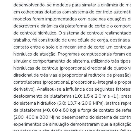
desenvolvendo-se modelos para simular a dinâmica do m
em colhedoras dotadas com sistema de controle automáti
modelos foram implementados com base nas equações dif
descrevem a dinâmica da plataforma de corte e o compor
de controle hidráulico. O sistema de controle realimentad
trabalho, foi constituído de uma célula de carga, destinada
contato entre o solo e o mecanismo de corte, um control
hidráulico de atuação. Programas computacionais foram d
simular o comportamento do sistema, utilizando três tipos
hidráulicas de controle (proporcional direcional de quatro v
direcional de três vias e proporcional redutora de pressão)
controladores (proporcional, proporcional-integral e propor
derivativo). Analisou-se a influência dos seguintes fatores
deslocamento da plataforma (1,0; 1,5 e 2,0 m s -1 ), pre
do sistema hidráulico (6,8; 13,7 e 20,6 MPa), lastros re
da plataforma (40, 60 e 80 kg) e força de contato de refe
(200, 400 e 800 N) no desempenho do sistema de contro
experimentos de simulação demonstraram que a aplicação