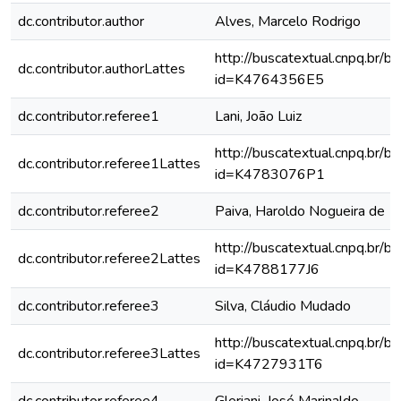
dc.contributor.author
Alves, Marcelo Rodrigo
http://buscatextual.cnpq.br/bu
dc.contributor.authorLattes
id=K4764356E5
dc.contributor.referee1
Lani, João Luiz
http://buscatextual.cnpq.br/bu
dc.contributor.referee1Lattes
id=K4783076P1
dc.contributor.referee2
Paiva, Haroldo Nogueira de
http://buscatextual.cnpq.br/bu
dc.contributor.referee2Lattes
id=K4788177J6
dc.contributor.referee3
Silva, Cláudio Mudado
http://buscatextual.cnpq.br/bu
dc.contributor.referee3Lattes
id=K4727931T6