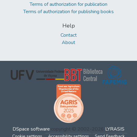
Terms of authorization for publication
Terms of authorization for publishing books
Help
Contact
About
DSpace software
copyright © 2002-2026
LYRASIS
Cookie settings
Accessibility settings
Send Feedback