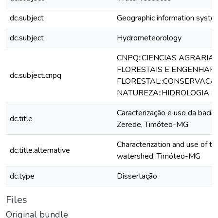
dc.subject
Geographic information syst
dc.subject
Hydrometeorology
CNPQ::CIENCIAS AGRARIA
FLORESTAIS E ENGENHAR
dc.subject.cnpq
FLORESTAL::CONSERVACA
NATUREZA::HIDROLOGIA F
Caracterização e uso da bacia 
dc.title
Zerede, Timóteo-MG
Characterization and use of t
dc.title.alternative
watershed, Timóteo-MG
dc.type
Dissertação
Files
Original bundle