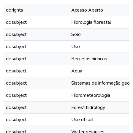
dc.rights
Acesso Aberto
dc.subject
Hidrologia florestal
dc.subject
Solo
dc.subject
Uso
dc.subject
Recursos hídricos
dc.subject
Água
dc.subject
Sistemas de informação geogr
dc.subject
Hidrometeorologia
dc.subject
Forest hidrology
dc.subject
Use of soil
dc.subject
Water resouces