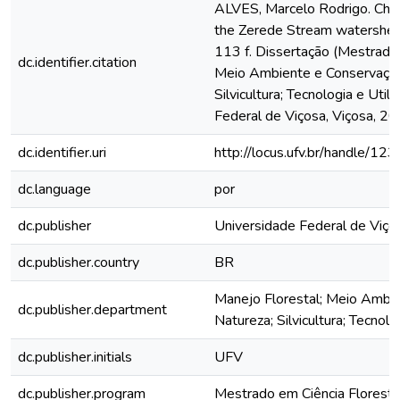
ALVES, Marcelo Rodrigo. Chara
the Zerede Stream watershe
113 f. Dissertação (Mestrado
dc.identifier.citation
Meio Ambiente e Conservação
Silvicultura; Tecnologia e Util
Federal de Viçosa, Viçosa, 20
dc.identifier.uri
http://locus.ufv.br/handle/
dc.language
por
dc.publisher
Universidade Federal de Viço
dc.publisher.country
BR
Manejo Florestal; Meio Ambi
dc.publisher.department
Natureza; Silvicultura; Tecnolo
dc.publisher.initials
UFV
dc.publisher.program
Mestrado em Ciência Floresta