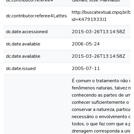
dc.contributor.referee4
Gleriani, José Marinaldo
http://buscatextual.cnpq.br/bu
dc.contributor.referee4Lattes
id=K4791933J1
dc.date.accessioned
2015-03-26T13:14:58Z
dc.date.available
2006-05-24
dc.date.available
2015-03-26T13:14:58Z
dc.date.issued
2005-07-11
É comum o tratamento não in
fenômenos naturais, talvez n
conhecendo as partes de um 
conhecer suficientemente o to
conservar a natureza, particul
necessário o envolvimento co
todos, o que faz com que a p
drenagem corresponda a unid