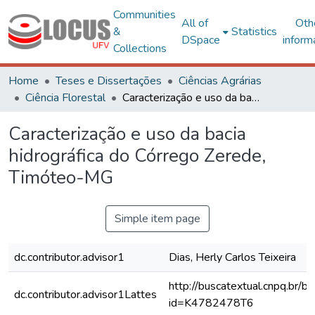
Communities
All of
Oth
&
Statistics
DSpace
inform
Collections
Home
Teses e Dissertações
Ciências Agrárias
Ciência Florestal
Caracterização e uso da bacia hidrográfica do Córrego Zerede, Timóteo-MG
Caracterização e uso da bacia
hidrográfica do Córrego Zerede,
Timóteo-MG
Simple item page
dc.contributor.advisor1
Dias, Herly Carlos Teixeira
http://buscatextual.cnpq.br/bu
dc.contributor.advisor1Lattes
id=K4782478T6