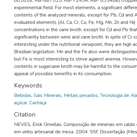
801816, RB-867515, RB-72454, RB- 835486) cropped
experimental field. For most elements, a significant differ
contents of the analyzed minerals, except for Pb, Cd and A
evaluated elements (Al, Ca, Cr, Cu, Fe, Mg, Mn, Zn and Ni) 
concentrations in the cane broth, except for Cd and Pb that
significantly between wine and cane broth. In spite of Cr 
interesting under the nutritional viewpoint, they are high a
Brazilian legislation. Mn and the Fe also were distinguished
but Fe is most interesting to strive against anemia. Howe
contents in sugarcane broth may be harmful to the consum
appeal of possible benefits in its consumption.
Keywords
Bebidas
,
Sais Minerais
,
Metais pesados
,
Tecnologia de Al
açúcar
,
Cachaça
Citation
NEVES, Erick Ornellas. Composição de minerais em caldo
em vinho artesanal de mesa. 2004. 55f. Dissertação (Mes