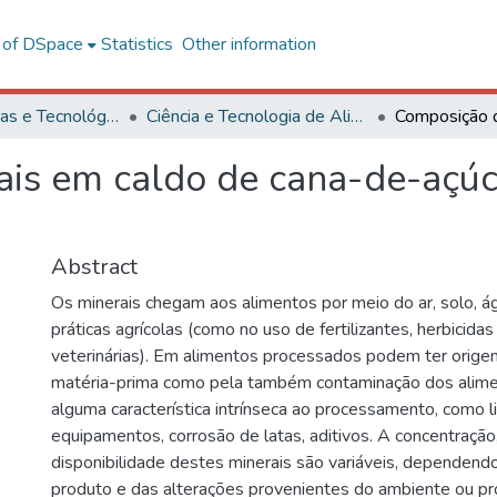
l of DSpace
Statistics
Other information
Ciências Exatas e Tecnológicas
Ciência e Tecnologia de Alimentos
is em caldo de cana-de-açúc
Abstract
Os minerais chegam aos alimentos por meio do ar, solo, ág
práticas agrícolas (como no uso de fertilizantes, herbicidas
veterinárias). Em alimentos processados podem ter orig
matéria-prima como pela também contaminação dos alime
alguma característica intrínseca ao processamento, como 
equipamentos, corrosão de latas, aditivos. A concentração
disponibilidade destes minerais são variáveis, dependend
produto e das alterações provenientes do ambiente ou p