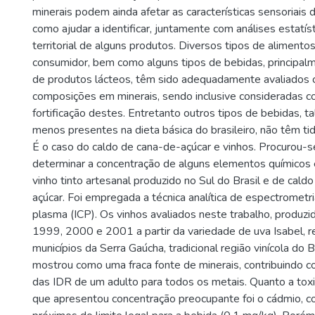
minerais podem ainda afetar as características sensoriais 
como ajudar a identificar, juntamente com análises estatíst
territorial de alguns produtos. Diversos tipos de alimento
consumidor, bem como alguns tipos de bebidas, principa
de produtos lácteos, têm sido adequadamente avaliados 
composições em minerais, sendo inclusive consideradas 
fortificação destes. Entretanto outros tipos de bebidas, t
menos presentes na dieta básica do brasileiro, não têm ti
É o caso do caldo de cana-de-açúcar e vinhos. Procurou-s
determinar a concentração de alguns elementos químicos
vinho tinto artesanal produzido no Sul do Brasil e de cald
açúcar. Foi empregada a técnica analítica de espectrometr
plasma (ICP). Os vinhos avaliados neste trabalho, produzi
1999, 2000 e 2001 a partir da variedade de uva Isabel, 
municípios da Serra Gaúcha, tradicional região vinícola do B
mostrou como uma fraca fonte de minerais, contribuind
das IDR de um adulto para todos os metais. Quanto a toxi
que apresentou concentração preocupante foi o cádmio, 