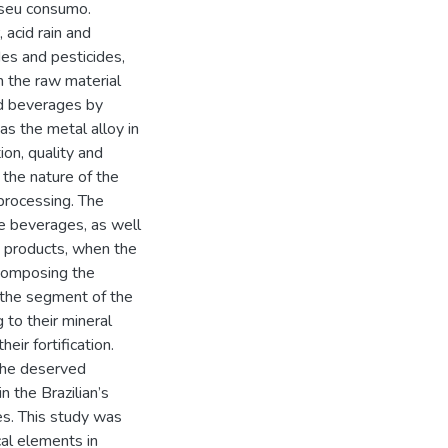
 seu consumo.
, acid rain and
ides and pesticides,
m the raw material
nd beverages by
 as the metal alloy in
ion, quality and
 the nature of the
processing. The
he beverages, as well
me products, when the
 composing the
 the segment of the
to their mineral
eir fortification.
the deserved
n the Brazilian’s
es. This study was
al elements in