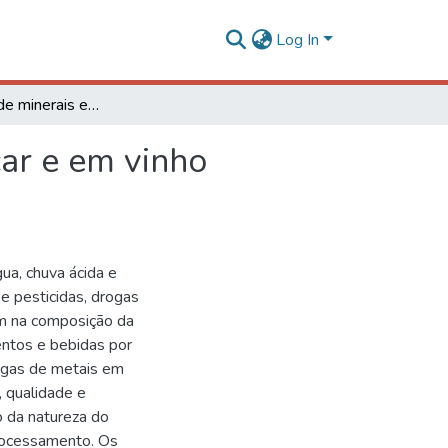
Log In
Composição de minerais em caldo de cana-de-açúcar e em vinho artesanal de mesa
ar e em vinho
ua, chuva ácida e
 e pesticidas, drogas
em na composição da
ntos e bebidas por
ligas de metais em
, qualidade e
o da natureza do
rocessamento. Os