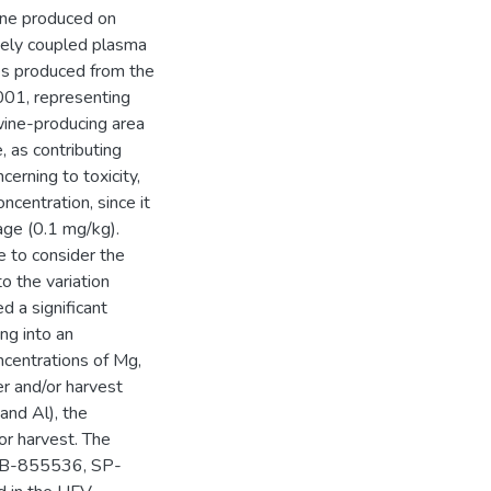
wine produced on
ively coupled plasma
es produced from the
001, representing
 wine-producing area
, as contributing
cerning to toxicity,
centration, since it
rage (0.1 mg/kg).
 to consider the
to the variation
d a significant
ng into an
oncentrations of Mg,
r and/or harvest
and Al), the
or harvest. The
 (RB-855536, SP-