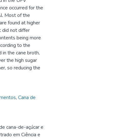
 in the UFV
ence occurred for the
l. Most of the
are found at higher
 did not differ
contents being more
ccording to the
 in the cane broth,
ver the high sugar
er, so reducing the
imentos
,
Cana de
 de cana-de-açúcar e
trado em Ciência e