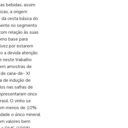
das bebidas, assim
icas, a origem
s da cesta básica do
lmente no segmento
com relação às suas
como base para
alvez por estarem
do a devida atenção.
e neste trabalho
 em amostras de
o de cana-de- XI
ia de indução de
dos nas safras de
representaram cinco
rasil. O vinho se
o com menos de 10%
dade o único mineral
com valores bem