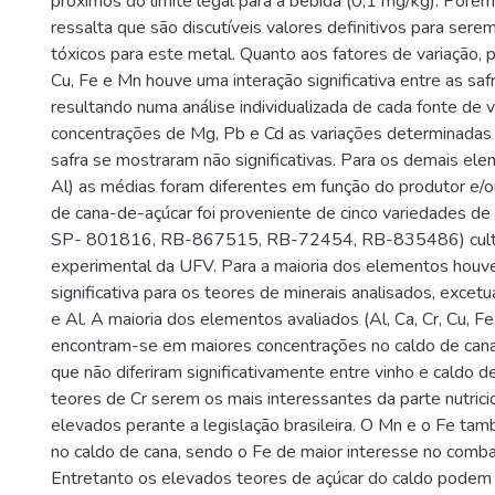
próximos do limite legal para a bebida (0,1 mg/kg). Por
ressalta que são discutíveis valores definitivos para ser
tóxicos para este metal. Quanto aos fatores de variação, 
Cu, Fe e Mn houve uma interação significativa entre as saf
resultando numa análise individualizada de cada fonte de va
concentrações de Mg, Pb e Cd as variações determinadas 
safra se mostraram não significativas. Para os demais elem
Al) as médias foram diferentes em função do produtor e/ou
de cana-de-açúcar foi proveniente de cinco variedades 
SP- 801816, RB-867515, RB-72454, RB-835486) cult
experimental da UFV. Para a maioria dos elementos houve
significativa para os teores de minerais analisados, exce
e Al. A maioria dos elementos avaliados (Al, Ca, Cr, Cu, Fe
encontram-se em maiores concentrações no caldo de cana
que não diferiram significativamente entre vinho e caldo 
teores de Cr serem os mais interessantes da parte nutrici
elevados perante a legislação brasileira. O Mn e o Fe t
no caldo de cana, sendo o Fe de maior interesse no comba
Entretanto os elevados teores de açúcar do caldo podem s