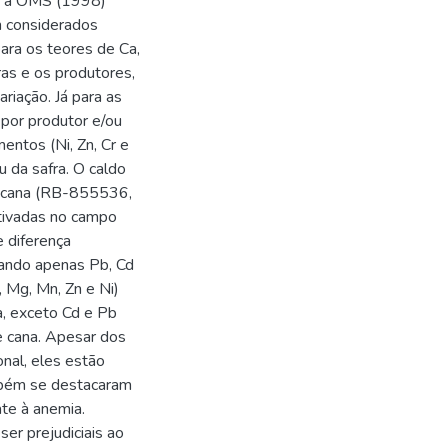
ém a OMS (1998)
em considerados
para os teores de Ca,
ras e os produtores,
riação. Já para as
por produtor e/ou
entos (Ni, Zn, Cr e
 da safra. O caldo
de cana (RB-855536,
ivadas no campo
 diferença
tuando apenas Pb, Cd
, Mg, Mn, Zn e Ni)
, exceto Cd e Pb
de cana. Apesar dos
onal, eles estão
ambém se destacaram
te à anemia.
er prejudiciais ao