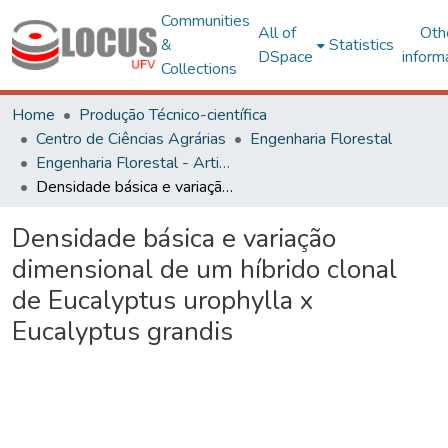
Communities
All of
Oth
&
Statistics
DSpace
inform
Collections
Home
Produção Técnico-científica
Centro de Ciências Agrárias
Engenharia Florestal
Engenharia Florestal - Artigos
Densidade básica e variação dimensional de um híbrido clonal de Eucalyptus urophylla x Eucalyptus grandis
Densidade básica e variação
dimensional de um híbrido clonal
de Eucalyptus urophylla x
Eucalyptus grandis