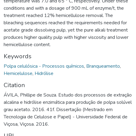
temperature was 7.0 and 65 ° C, respectively. Under these
conditions and with a dosage of 900 mL of enzyme/t, the
treatment reached 12% hemicellulose removal. The
bleaching sequences reached the requirements needed for
acetate grade dissolving pulp, yet the pure alkali treatment
produces higher quality pulp with higher viscosity and lower
hemicellulose content.
Keywords
Polpa celulósica - Processos químicos
,
Branqueamento
,
Hemicelulose
,
Hidrólise
Citation
ÁVILA, Phillipe de Souza. Estudo dos processos de extração
alcalina e hidrólise enzimática para produção de polpa solúvel
grau acetato. 2016. 41f. Dissertação (Mestrado em
Tecnologia de Celulose e Papel) - Universidade Federal de
Viçosa, Viçosa. 2016.
URI