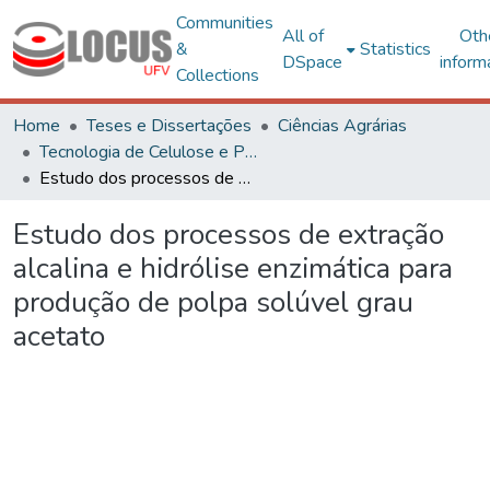
Communities
All of
Oth
&
Statistics
DSpace
inform
Collections
Home
Teses e Dissertações
Ciências Agrárias
Tecnologia de Celulose e Papel
Estudo dos processos de extração alcalina e hidrólise enzimática para produção de polpa solúvel grau acetato
Estudo dos processos de extração
alcalina e hidrólise enzimática para
produção de polpa solúvel grau
acetato