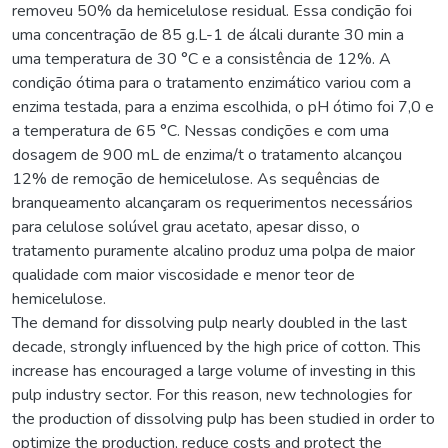
removeu 50% da hemicelulose residual. Essa condição foi
uma concentração de 85 g.L-1 de álcali durante 30 min a
uma temperatura de 30 °C e a consistência de 12%. A
condição ótima para o tratamento enzimático variou com a
enzima testada, para a enzima escolhida, o pH ótimo foi 7,0 e
a temperatura de 65 °C. Nessas condições e com uma
dosagem de 900 mL de enzima/t o tratamento alcançou
12% de remoção de hemicelulose. As sequências de
branqueamento alcançaram os requerimentos necessários
para celulose solúvel grau acetato, apesar disso, o
tratamento puramente alcalino produz uma polpa de maior
qualidade com maior viscosidade e menor teor de
hemicelulose.
The demand for dissolving pulp nearly doubled in the last
decade, strongly influenced by the high price of cotton. This
increase has encouraged a large volume of investing in this
pulp industry sector. For this reason, new technologies for
the production of dissolving pulp has been studied in order to
optimize the production, reduce costs and protect the