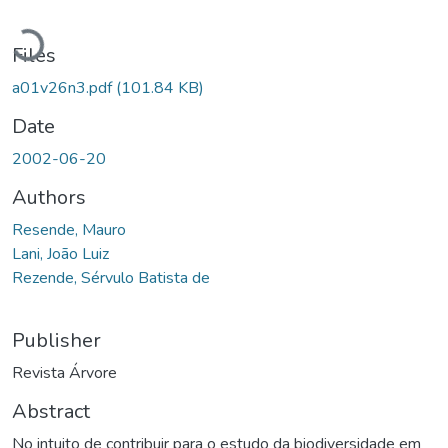
Loading...
Files
a01v26n3.pdf
(101.84 KB)
Date
2002-06-20
Authors
Resende, Mauro
Lani, João Luiz
Rezende, Sérvulo Batista de
Publisher
Revista Árvore
Abstract
No intuito de contribuir para o estudo da biodiversidade em