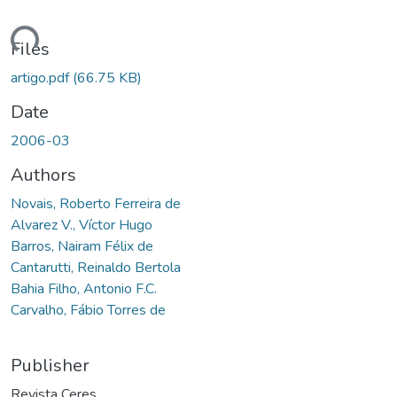
ding...
Files
artigo.pdf
(66.75 KB)
Date
2006-03
Authors
Novais, Roberto Ferreira de
Alvarez V., Víctor Hugo
Barros, Nairam Félix de
Cantarutti, Reinaldo Bertola
Bahia Filho, Antonio F.C.
Carvalho, Fábio Torres de
Publisher
Revista Ceres