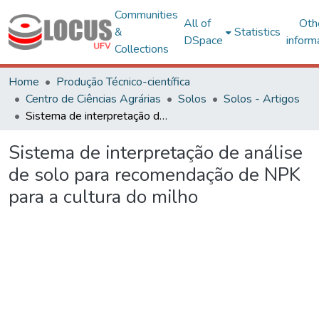
Communities
All of
Oth
&
Statistics
DSpace
inform
Collections
Home
Produção Técnico-científica
Centro de Ciências Agrárias
Solos
Solos - Artigos
Sistema de interpretação de análise de solo para recomendação de NPK para a cultura do milho
Sistema de interpretação de análise
de solo para recomendação de NPK
para a cultura do milho