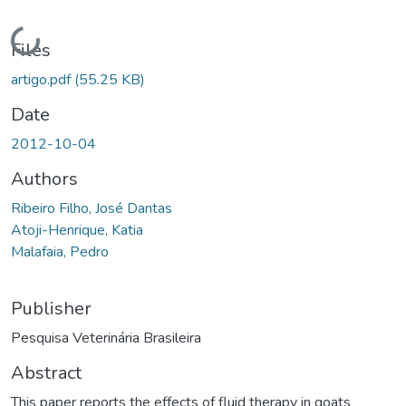
Loading...
Files
artigo.pdf
(55.25 KB)
Date
2012-10-04
Authors
Ribeiro Filho, José Dantas
Atoji-Henrique, Katia
Malafaia, Pedro
Publisher
Pesquisa Veterinária Brasileira
Abstract
This paper reports the effects of fluid therapy in goats