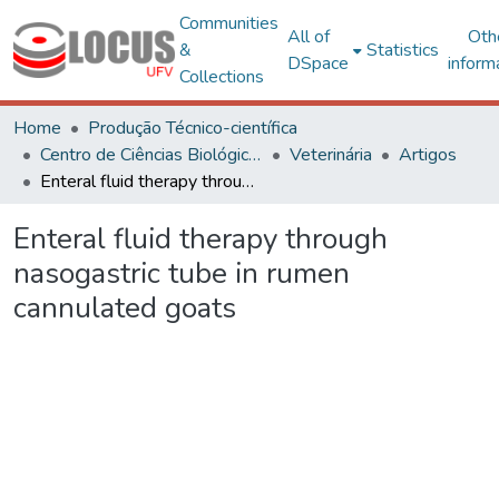
Communities
All of
Oth
&
Statistics
DSpace
inform
Collections
Home
Produção Técnico-científica
Centro de Ciências Biológicas e da Saúde
Veterinária
Artigos
Enteral fluid therapy through nasogastric tube in rumen cannulated goats
Enteral fluid therapy through
nasogastric tube in rumen
cannulated goats