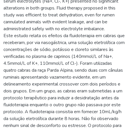
serum electrolytes (Na+, Cl-, K+) presented no significant
alterations in both groups. Fluid therapy proposed in this
study was efficient to treat dehydration, even for rumen
cannulated animals with evident leakage, and can be
administrated safely with no electrolyte imbalance.
Este estudo relata os efeitos da fluidoterapia em cabras que
receberam, por via nasogástrica, uma solução eletrolítica com
concentrações de sódio, potássio e cloreto similares às
verificadas no plasma de caprinos (140mmol/L of Na+,
4.5mmol/L of K+, 110mmol/L of Cl-). Foram utilizadas
quatro cabras da raça Parda Alpina, sendo duas com cânulas
ruminais apresentando vazamento evidente, em um
delineamento experimental crossover com dois períodos e
dois grupos. Em um grupo, as cabras eram submetidas a um
protocolo terapêutico para induzir a desidratação antes da
fluidoterapia enquanto o outro grupo não passava por este
protocolo. A fluidoterapia consistia em fornecer 10mL/kg/h
da solução eletrolítica durante 8 horas. Não foi observado
nenhum sinal de desconforto ou estresse. O protocolo para