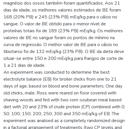
magnésio dos ossos também foram quantificados. Aos 21
dias de idade, os melhores valores estimados de BE foram
168 (20% PB) e 245 (23% PB) mEq/kg para o cálcio no
sangue. O valor de BE obtido para o menor nível de
proteínas totais foi de 189 (23% PB) mEq/kg. Os melhores
valores de BE no sangue foram os pontos de mínimo na
curva de regressão. O melhor valor de BE para o cálcio no
tibiotarso foi de 132 mEq/kg (23% PB). O BE da dieta deve
situar-se entre 150 e 200 mEq/kg para frangos de corte de
1 a 21 dias de idade.
An experiment was conducted to determine the best
electrolyte balance (EB) for broiler chicks from one to 21
days of age, based on blood and bone parameters. One day
old chicks, male, Ross were reared on floor covered with
shaving woods and fed with two corn-soybean meal based
diet with 20 and 23% of crude protein (CP) combined with 0;
50; 100; 150; 200; 250; 300 and 350 mEq/kg of EB. The
experiment was analised as a completely randomized design
in a factorial arrangement of treatments (two CP levels and