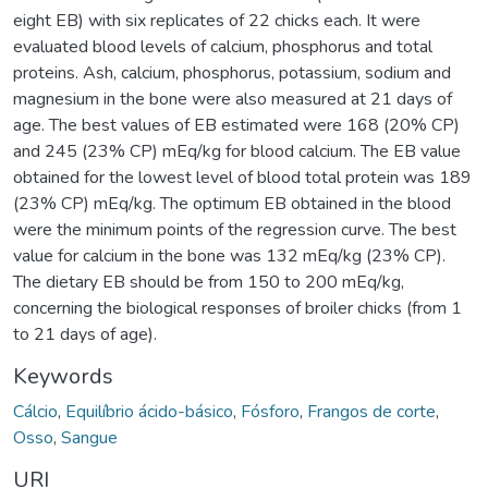
eight EB) with six replicates of 22 chicks each. It were
evaluated blood levels of calcium, phosphorus and total
proteins. Ash, calcium, phosphorus, potassium, sodium and
magnesium in the bone were also measured at 21 days of
age. The best values of EB estimated were 168 (20% CP)
and 245 (23% CP) mEq/kg for blood calcium. The EB value
obtained for the lowest level of blood total protein was 189
(23% CP) mEq/kg. The optimum EB obtained in the blood
were the minimum points of the regression curve. The best
value for calcium in the bone was 132 mEq/kg (23% CP).
The dietary EB should be from 150 to 200 mEq/kg,
concerning the biological responses of broiler chicks (from 1
to 21 days of age).
Keywords
Cálcio
,
Equilíbrio ácido-básico
,
Fósforo
,
Frangos de corte
,
Osso
,
Sangue
URI