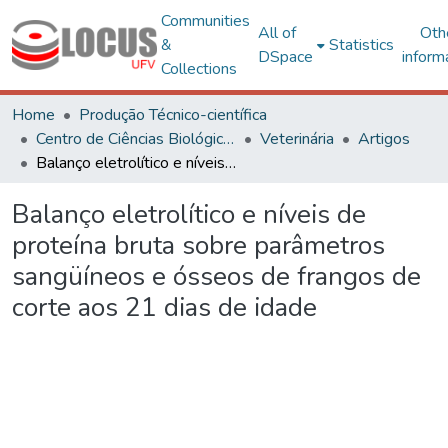
Communities
All of
Oth
&
Statistics
DSpace
inform
Collections
Home
Produção Técnico-científica
Centro de Ciências Biológicas e da Saúde
Veterinária
Artigos
Balanço eletrolítico e níveis de proteína bruta sobre parâmetros sangüíneos e ósseos de frangos de corte aos 21 dias de idade
Balanço eletrolítico e níveis de
proteína bruta sobre parâmetros
sangüíneos e ósseos de frangos de
corte aos 21 dias de idade