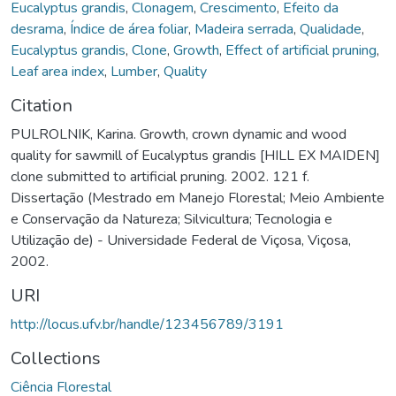
Eucalyptus grandis
,
Clonagem
,
Crescimento
,
Efeito da
desrama
,
Índice de área foliar
,
Madeira serrada
,
Qualidade
,
Eucalyptus grandis
,
Clone
,
Growth
,
Effect of artificial pruning
,
Leaf area index
,
Lumber
,
Quality
Citation
PULROLNIK, Karina. Growth, crown dynamic and wood
quality for sawmill of Eucalyptus grandis [HILL EX MAIDEN]
clone submitted to artificial pruning. 2002. 121 f.
Dissertação (Mestrado em Manejo Florestal; Meio Ambiente
e Conservação da Natureza; Silvicultura; Tecnologia e
Utilização de) - Universidade Federal de Viçosa, Viçosa,
2002.
URI
http://locus.ufv.br/handle/123456789/3191
Collections
Ciência Florestal