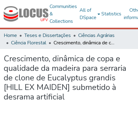
Communities
All of
Oth
&
Statistics
DSpace
inform
Collections
Home
Teses e Dissertações
Ciências Agrárias
Ciência Florestal
Crescimento, dinâmica de copa e qualidade da madeira para serraria de clone de Eucalyptus grandis [HILL EX MAIDEN] submetido à desrama artificial
Crescimento, dinâmica de copa e
qualidade da madeira para serraria
de clone de Eucalyptus grandis
[HILL EX MAIDEN] submetido à
desrama artificial