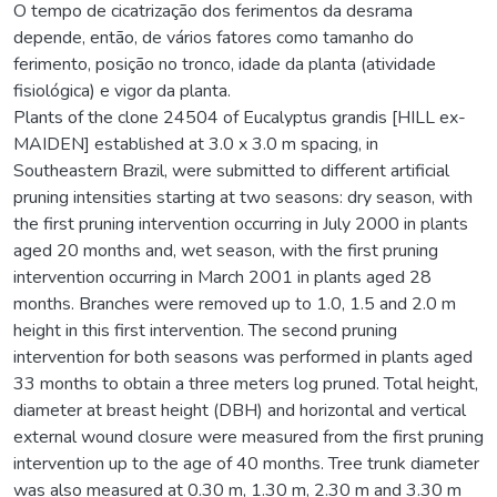
O tempo de cicatrização dos ferimentos da desrama
depende, então, de vários fatores como tamanho do
ferimento, posição no tronco, idade da planta (atividade
fisiológica) e vigor da planta.
Plants of the clone 24504 of Eucalyptus grandis [HILL ex-
MAIDEN] established at 3.0 x 3.0 m spacing, in
Southeastern Brazil, were submitted to different artificial
pruning intensities starting at two seasons: dry season, with
the first pruning intervention occurring in July 2000 in plants
aged 20 months and, wet season, with the first pruning
intervention occurring in March 2001 in plants aged 28
months. Branches were removed up to 1.0, 1.5 and 2.0 m
height in this first intervention. The second pruning
intervention for both seasons was performed in plants aged
33 months to obtain a three meters log pruned. Total height,
diameter at breast height (DBH) and horizontal and vertical
external wound closure were measured from the first pruning
intervention up to the age of 40 months. Tree trunk diameter
was also measured at 0.30 m, 1.30 m, 2.30 m and 3.30 m