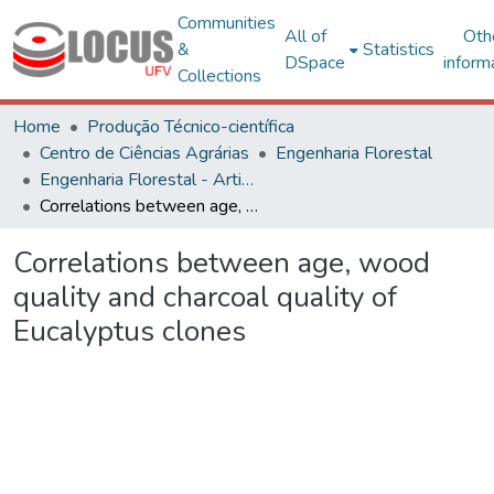
Communities
All of
Oth
&
Statistics
DSpace
inform
Collections
Home
Produção Técnico-científica
Centro de Ciências Agrárias
Engenharia Florestal
Engenharia Florestal - Artigos
Correlations between age, wood quality and charcoal quality of Eucalyptus clones
Correlations between age, wood
quality and charcoal quality of
Eucalyptus clones